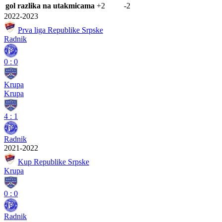
gol razlika na utakmicama
+2
-2
2022-2023
Prva liga Republike Srpske
Radnik
0
:
0
Krupa
Krupa
4
:
1
Radnik
2021-2022
Kup Republike Srpske
Krupa
0
:
0
Radnik