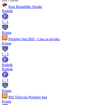
2017-2018
Kup Republike Srpske
Radnik
1
:
1
Krupa
Premijer liga BiH - Liga za prvaka
Krupa
1
:
3
Radnik
Radnik
1
:
1
Krupa
BH Telecom Premijer liga
Krupa