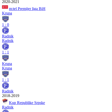
2020-2021
m:tel Premijer liga BiH
Krupa
1
:
0
Radnik
Radnik
1
:
1
Krupa
Krupa
1
:
1
Radnik
2018-2019
Kup Republike Srpske
Radnik