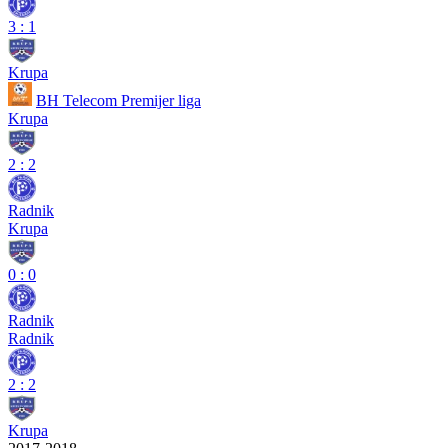
3
:
1
Krupa
BH Telecom Premijer liga
Krupa
2
:
2
Radnik
Krupa
0
:
0
Radnik
Radnik
2
:
2
Krupa