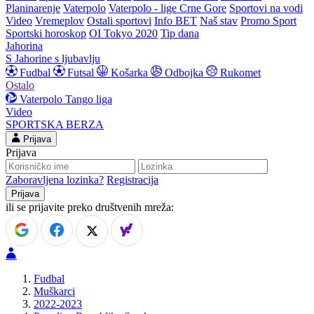
Planinarenje
Vaterpolo
Vaterpolo - lige Crne Gore
Sportovi na vodi
Video
Vremeplov
Ostali sportovi
Info BET
Naš stav
Promo Sport
Sportski horoskop
OI Tokyo 2020
Tip dana
Jahorina
S Jahorine s ljubavlju
Fudbal
Futsal
Košarka
Odbojka
Rukomet
Ostalo
Vaterpolo
Tango liga
Video
SPORTSKA BERZA
Prijava
Prijava
Zaboravljena lozinka?
Registracija
ili se prijavite preko društvenih mreža:
Fudbal
Muškarci
2022-2023