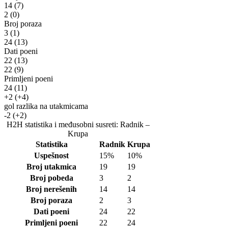
14
(7)
2
(0)
Broj poraza
3
(1)
24
(13)
Dati poeni
22
(13)
22
(9)
Primljeni poeni
24
(11)
+2
(+4)
gol razlika na utakmicama
-2
(+2)
H2H statistika i međusobni susreti: Radnik –
Krupa
Statistika
Radnik
Krupa
Uspešnost
15%
10%
Broj utakmica
19
19
Broj pobeda
3
2
Broj nerešenih
14
14
Broj poraza
2
3
Dati poeni
24
22
Primljeni poeni
22
24