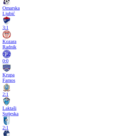
Omarska
Ljubić
3:1
Kozara
Radnik
0:0
Krupa
Famos
2:1
Laktaši
Sutjeska
2:1