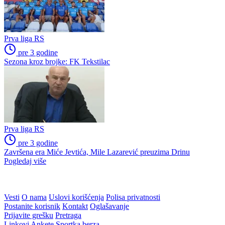
Prva liga RS
pre 3 godine
Sezona kroz brojke: FK Tekstilac
Prva liga RS
pre 3 godine
Završena era Miće Jevtića, Mile Lazarević preuzima Drinu
Pogledaj više
WEB PREPORUKE
Zekić nakon razočaranja u
Zašto su Crnogorci spustili
Mostaru: "Nismo zaslužili
glave prije utakmice na SP-u
pobjedu"
u Zagrebu?