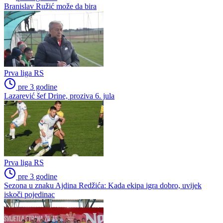
Branislav Ružić može da bira
Prva liga RS
pre 3 godine
Lazarević šef Drine, proziva 6. jula
Prva liga RS
pre 3 godine
Sezona u znaku Ajdina Redžića: Kada ekipa igra dobro, uvijek
iskoči pojedinac