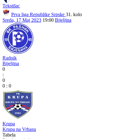
Tekstilac
Prva liga Republike Srpske
31. kolo
Sreda, 17 Maj 2023
19:00
Bijeljina
Radnik
Bijeljina
0
:
0
0
:
0
Krupa
Krupa na Vrbasu
Tabela