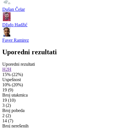
Dušan Čelar
Džafo Hadžić
Faver Ramirez
Uporedni rezultati
Uporedni rezultati
H2H
15%
(22%)
Uspešnost
10%
(20%)
19
(9)
Broj utakmica
19
(10)
3
(2)
Broj pobeda
2
(2)
14
(7)
Broj nerešenih