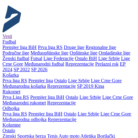
Vesti
Fudbal
Premijer liga BiH
Prva liga RS
Druge lige
Regionalne lige
Područne lige
Međuopštinske lige
Opštinske lige
Omladinske lige
Ženski fudbal
Futsal
Lige Federacije
Ostalo BiH
Lige Srbije
Lige
Crne Gore
Međunarodni fudbal
Reprezentacije
Prelazni rok
EP
2024
SP 2022
SP 2026
Košarka
Prva liga RS
Premijer liga
Ostalo
Lige Srbije
Lige Crne Gore
Međunarodna košarka
Reprezentacije
SP 2019 Kina
Rukomet
Prva Liga RS
Premijer liga BiH
Ostalo
Lige Srbije
Lige Crne Gore
Međunarodni rukomet
Reprezentacije
Odbojka
Prva liga RS
Premijer liga BiH
Ostalo
Lige Srbije
Lige Crne Gore
Međunarodna odbojka
Reprezentacije
Kolumne
Ostalo
Zimski
Sportska berza
Tenis
Auto moto
Atletika
Borilački