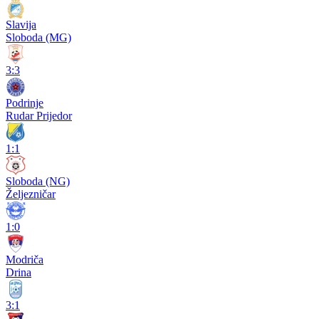
Slavija
Sloboda (MG)
3:3
Podrinje
Rudar Prijedor
1:1
Sloboda (NG)
Željezničar
1:0
Modriča
Drina
3:1