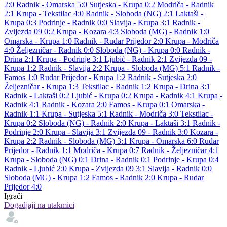
2:0
Radnik - Omarska 5:0
Sutjeska - Krupa 0:2
Modriča - Radnik
2:1
Krupa - Tekstilac 4:0
Radnik - Sloboda (NG) 2:1
Laktaši -
Krupa 0:3
Podrinje - Radnik 0:0
Slavija - Krupa 3:1
Radnik -
Zvijezda 09 0:2
Krupa - Kozara 4:3
Sloboda (MG) - Radnik 1:0
Omarska - Krupa 1:0
Radnik - Rudar Prijedor 2:0
Krupa - Modriča
4:0
Željezničar - Radnik 0:0
Sloboda (NG) - Krupa 0:0
Radnik -
Drina 2:1
Krupa - Podrinje 3:1
Ljubić - Radnik 2:1
Zvijezda 09 -
Krupa 1:2
Radnik - Slavija 2:2
Krupa - Sloboda (MG) 5:1
Radnik -
Famos 1:0
Rudar Prijedor - Krupa 1:2
Radnik - Sutjeska 2:0
Željezničar - Krupa 1:3
Tekstilac - Radnik 1:2
Krupa - Drina 3:1
Radnik - Laktaši 0:2
Ljubić - Krupa 0:2
Krupa - Radnik 4:1
Krupa -
Radnik 4:1
Radnik - Kozara 2:0
Famos - Krupa 0:1
Omarska -
Radnik 1:1
Krupa - Sutjeska 5:1
Radnik - Modriča 3:0
Tekstilac -
Krupa 0:2
Sloboda (NG) - Radnik 2:0
Krupa - Laktaši 3:1
Radnik -
Podrinje 2:0
Krupa - Slavija 3:1
Zvijezda 09 - Radnik 3:0
Kozara -
Krupa 2:2
Radnik - Sloboda (MG) 3:1
Krupa - Omarska 6:0
Rudar
Prijedor - Radnik 1:1
Modriča - Krupa 0:7
Radnik - Željezničar 4:1
Krupa - Sloboda (NG) 0:1
Drina - Radnik 0:1
Podrinje - Krupa 0:4
Radnik - Ljubić 2:0
Krupa - Zvijezda 09 3:1
Slavija - Radnik 0:0
Sloboda (MG) - Krupa 1:2
Famos - Radnik 2:0
Krupa - Rudar
Prijedor 4:0
Igrači
Dogadjaji na utakmici