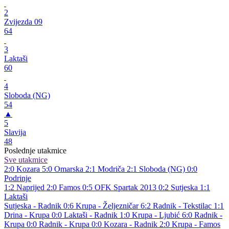
2
Zvijezda 09
64
3
Laktaši
60
4
Sloboda (NG)
54
▲
5
Slavija
48
Poslednje utakmice
Sve utakmice
2:0
Kozara
5:0
Omarska
2:1
Modriča
2:1
Sloboda (NG)
0:0
Podrinje
1:2
Naprijed
2:0
Famos
0:5
OFK Spartak 2013
0:2
Sutjeska
1:1
Laktaši
Sutjeska - Radnik 0:6
Krupa - Željezničar 6:2
Radnik - Tekstilac 1:1
Drina - Krupa 0:0
Laktaši - Radnik 1:0
Krupa - Ljubić 6:0
Radnik -
Krupa 0:0
Radnik - Krupa 0:0
Kozara - Radnik 2:0
Krupa - Famos