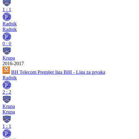
1
:
1
Radnik
Radnik
0
:
0
Krupa
2016-2017
BH Telecom Premijer liga BiH - Liga za prvaka
Radnik
2
:
2
Krupa
Krupa
1
:
1