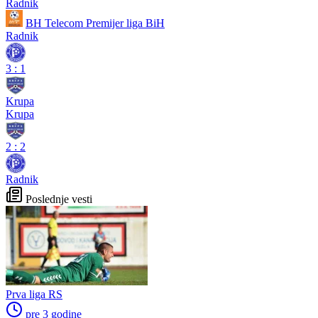
Radnik
BH Telecom Premijer liga BiH
Radnik
3
:
1
Krupa
Krupa
2
:
2
Radnik
Poslednje vesti
Prva liga RS
pre 3 godine