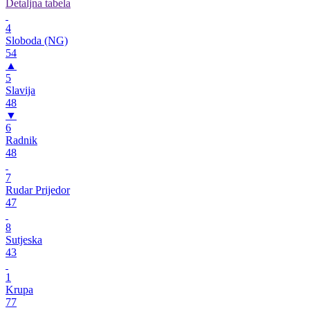
Detaljna tabela
4
Sloboda (NG)
54
▲
5
Slavija
48
▼
6
Radnik
48
7
Rudar Prijedor
47
8
Sutjeska
43
1
Krupa
77