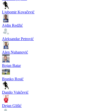
Ljubomir Kovačević
Ajdin Redžić
Aleksandar Petrović
Alen Nuhanović
Bojan Batar
Branko Rosić
Danilo Vukčević
Dejan Glišić