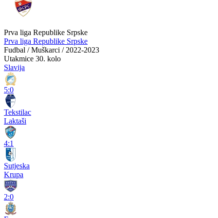
Prva liga Republike Srpske
Prva liga Republike Srpske
Fudbal / Muškarci / 2022-2023
Utakmice
30. kolo
Slavija
5:0
Tekstilac
Laktaši
4:1
Sutjeska
Krupa
2:0