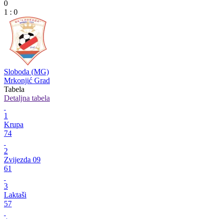
0
1
:
0
Sloboda (MG)
Mrkonjić Grad
Tabela
Detaljna tabela
1
Krupa
74
2
Zvijezda 09
61
3
Laktaši
57