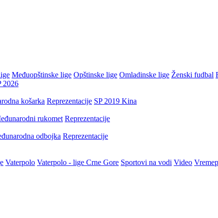
ige
Međuopštinske lige
Opštinske lige
Omladinske lige
Ženski fudbal
P 2026
rodna košarka
Reprezentacije
SP 2019 Kina
eđunarodni rukomet
Reprezentacije
đunarodna odbojka
Reprezentacije
je
Vaterpolo
Vaterpolo - lige Crne Gore
Sportovi na vodi
Video
Vremep