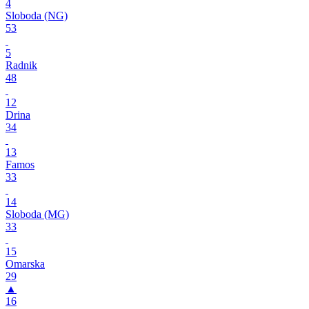
4
Sloboda (NG)
53
5
Radnik
48
12
Drina
34
13
Famos
33
14
Sloboda (MG)
33
15
Omarska
29
▲
16