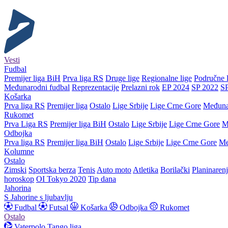
Vesti
Fudbal
Premijer liga BiH
Prva liga RS
Druge lige
Regionalne lige
Područne l
Međunarodni fudbal
Reprezentacije
Prelazni rok
EP 2024
SP 2022
S
Košarka
Prva liga RS
Premijer liga
Ostalo
Lige Srbije
Lige Crne Gore
Međuna
Rukomet
Prva Liga RS
Premijer liga BiH
Ostalo
Lige Srbije
Lige Crne Gore
M
Odbojka
Prva liga RS
Premijer liga BiH
Ostalo
Lige Srbije
Lige Crne Gore
Me
Kolumne
Ostalo
Zimski
Sportska berza
Tenis
Auto moto
Atletika
Borilački
Planinaren
horoskop
OI Tokyo 2020
Tip dana
Jahorina
S Jahorine s ljubavlju
Fudbal
Futsal
Košarka
Odbojka
Rukomet
Ostalo
Vaterpolo
Tango liga