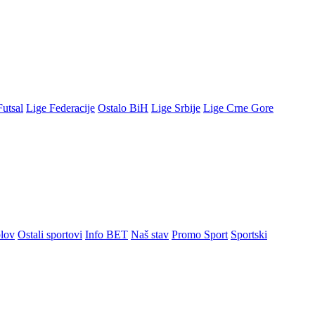
Futsal
Lige Federacije
Ostalo BiH
Lige Srbije
Lige Crne Gore
lov
Ostali sportovi
Info BET
Naš stav
Promo Sport
Sportski