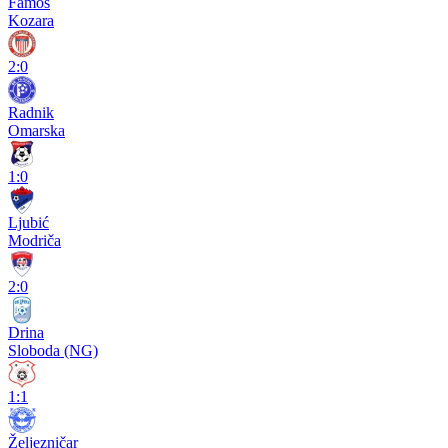
Famos
Kozara
2:0
Radnik
Omarska
1:0
Ljubić
Modriča
2:0
Drina
Sloboda (NG)
1:1
Željezničar