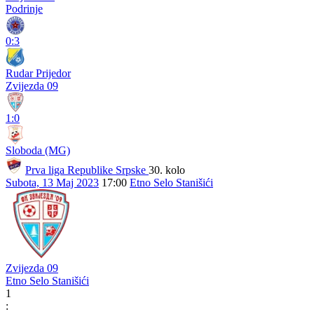
Podrinje
0:3
Rudar Prijedor
Zvijezda 09
1:0
Sloboda (MG)
Prva liga Republike Srpske
30. kolo
Subota, 13 Maj 2023
17:00
Etno Selo Stanišići
Zvijezda 09
Etno Selo Stanišići
1
: