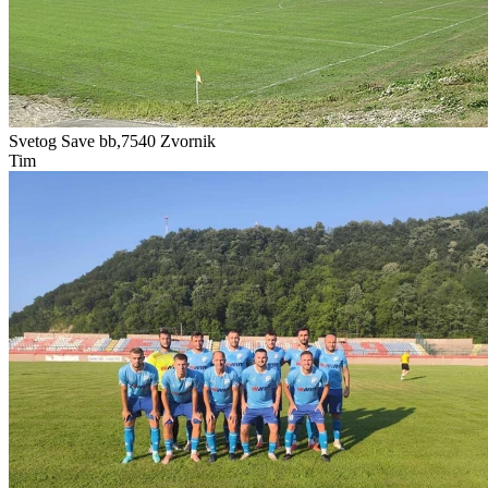
Svetog Save bb,7540
Zvornik
Tim