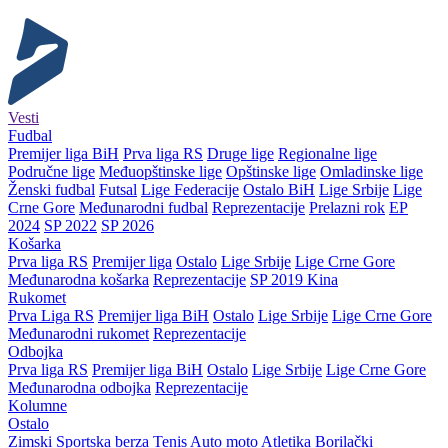
Vesti
Fudbal
Premijer liga BiH
Prva liga RS
Druge lige
Regionalne lige
Područne lige
Međuopštinske lige
Opštinske lige
Omladinske lige
Ženski fudbal
Futsal
Lige Federacije
Ostalo BiH
Lige Srbije
Lige
Crne Gore
Međunarodni fudbal
Reprezentacije
Prelazni rok
EP
2024
SP 2022
SP 2026
Košarka
Prva liga RS
Premijer liga
Ostalo
Lige Srbije
Lige Crne Gore
Međunarodna košarka
Reprezentacije
SP 2019 Kina
Rukomet
Prva Liga RS
Premijer liga BiH
Ostalo
Lige Srbije
Lige Crne Gore
Međunarodni rukomet
Reprezentacije
Odbojka
Prva liga RS
Premijer liga BiH
Ostalo
Lige Srbije
Lige Crne Gore
Međunarodna odbojka
Reprezentacije
Kolumne
Ostalo
Zimski
Sportska berza
Tenis
Auto moto
Atletika
Borilački