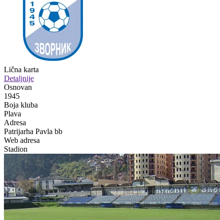
Lična karta
Detaljnije
Osnovan
1945
Boja kluba
Plava
Adresa
Patrijarha Pavla bb
Web adresa
Stadion