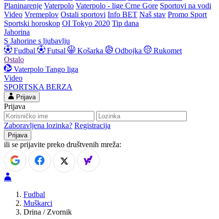
Planinarenje
Vaterpolo
Vaterpolo - lige Crne Gore
Sportovi na vodi
Video
Vremeplov
Ostali sportovi
Info BET
Naš stav
Promo Sport
Sportski horoskop
OI Tokyo 2020
Tip dana
Jahorina
S Jahorine s ljubavlju
Fudbal
Futsal
Košarka
Odbojka
Rukomet
Ostalo
Vaterpolo
Tango liga
Video
SPORTSKA BERZA
Prijava
Prijava
Zaboravljena lozinka?
Registracija
ili se prijavite preko društvenih mreža:
Fudbal
Muškarci
Drina / Zvornik