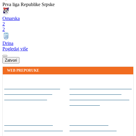
Prva liga Republike Srpske
Omarska
2
2
Drina
Pogledaj više
Zatvori
WEB PREPORUKE
Dva "krompira" u Premijer
FOTO | Bijeli Brijeg zabio
ligi: Bez golova u dvije
čak 10 golova za kraj
utakmice prvog kola
grupne faze: Liga mjesnih
zajednica seli iza Desete
Kakav otac, takav sin: I
Sudija dosjetljivim
Kodro mlađi pogodio
komentarom nasmijao
protiv Real Madrida
publiku nakon žalbe