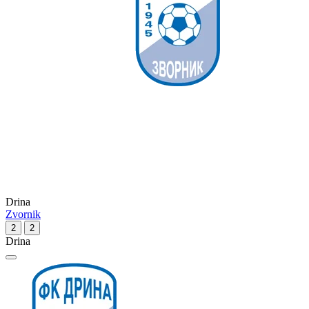
Drina
Zvornik
2
2
Drina