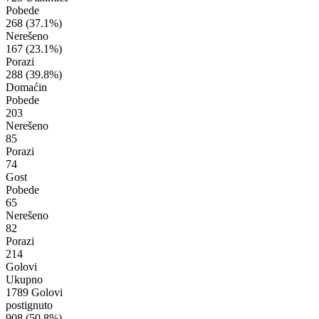
Pobede
268
(37.1%)
Nerešeno
167
(23.1%)
Porazi
288
(39.8%)
Domaćin
Pobede
203
Nerešeno
85
Porazi
74
Gost
Pobede
65
Nerešeno
82
Porazi
214
Golovi
Ukupno
1789 Golovi
postignuto
908
(50.8%)