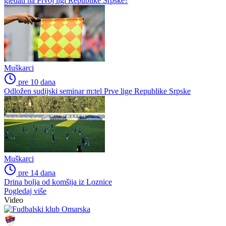
gledati na Prvoj ligi Republike Srpske?
Muškarci
pre 10 dana
Odložen sudijski seminar m:tel Prve lige Republike Srpske
Muškarci
pre 14 dana
Drina bolja od komšija iz Loznice
Pogledaj više
Video