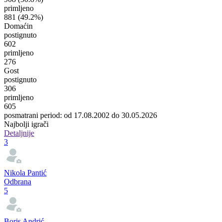
primljeno
881
(49.2%)
Domaćin
postignuto
602
primljeno
276
Gost
postignuto
306
primljeno
605
posmatrani period: od 17.08.2002 do 30.05.2026
Najbolji igrači
Detaljnije
3
Nikola Pantić
Odbrana
5
Boris Andrić