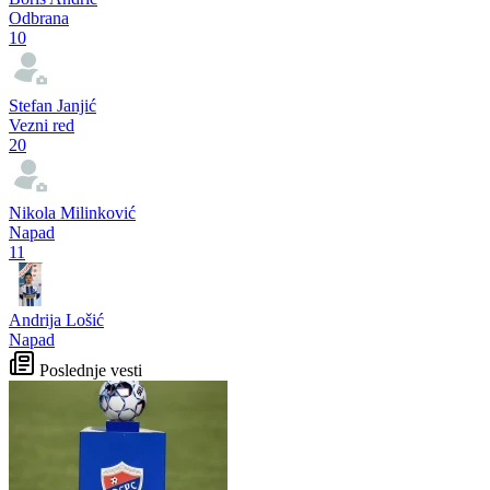
Odbrana
10
Stefan Janjić
Vezni red
20
Nikola Milinković
Napad
11
Andrija Lošić
Napad
Poslednje vesti