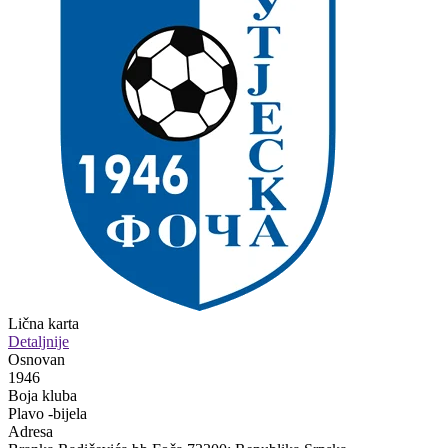
Lična karta
Detaljnije
Osnovan
1946
Boja kluba
Plavo -bijela
Adresa