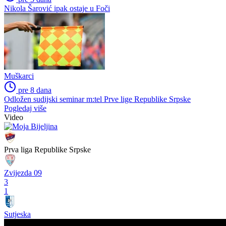
Nikola Šarović ipak ostaje u Foči
Muškarci
pre 8 dana
Odložen sudijski seminar m:tel Prve lige Republike Srpske
Pogledaj više
Video
Prva liga Republike Srpske
Zvijezda 09
3
1
Sutjeska