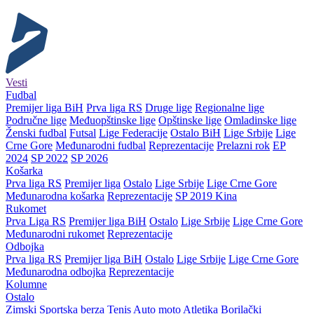
Vesti
Fudbal
Premijer liga BiH
Prva liga RS
Druge lige
Regionalne lige
Područne lige
Međuopštinske lige
Opštinske lige
Omladinske lige
Ženski fudbal
Futsal
Lige Federacije
Ostalo BiH
Lige Srbije
Lige
Crne Gore
Međunarodni fudbal
Reprezentacije
Prelazni rok
EP
2024
SP 2022
SP 2026
Košarka
Prva liga RS
Premijer liga
Ostalo
Lige Srbije
Lige Crne Gore
Međunarodna košarka
Reprezentacije
SP 2019 Kina
Rukomet
Prva Liga RS
Premijer liga BiH
Ostalo
Lige Srbije
Lige Crne Gore
Međunarodni rukomet
Reprezentacije
Odbojka
Prva liga RS
Premijer liga BiH
Ostalo
Lige Srbije
Lige Crne Gore
Međunarodna odbojka
Reprezentacije
Kolumne
Ostalo
Zimski
Sportska berza
Tenis
Auto moto
Atletika
Borilački