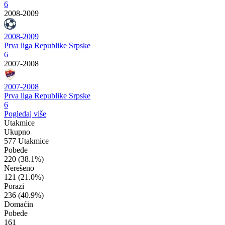
6
2008-2009
2008-2009
Prva liga Republike Srpske
6
2007-2008
2007-2008
Prva liga Republike Srpske
6
Pogledaj više
Utakmice
Ukupno
577 Utakmice
Pobede
220
(38.1%)
Nerešeno
121
(21.0%)
Porazi
236
(40.9%)
Domaćin
Pobede
161