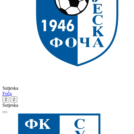
Sutjeska
Foča
2
2
Sutjeska