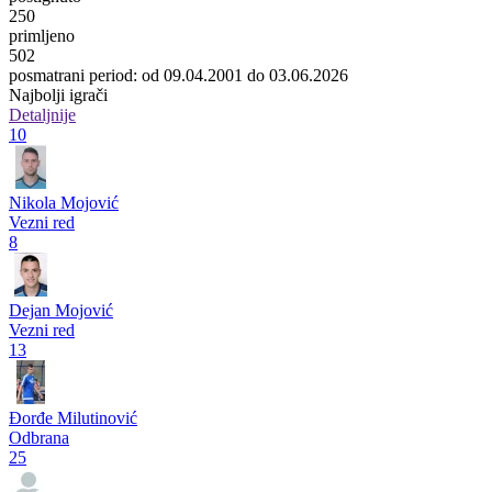
250
primljeno
502
posmatrani period: od 09.04.2001 do 03.06.2026
Najbolji igrači
Detaljnije
10
Nikola Mojović
Vezni red
8
Dejan Mojović
Vezni red
13
Đorđe Milutinović
Odbrana
25