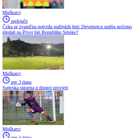
Muškarci
prekjuče
Čeka se zvanična potvrda sudijskih listi: Devetoricu sudija nećemo
gledati na Prvoj ligi Republike Srpske?
Muškarci
pre 3 dana
Sutjeska sigurna u drugoj provjeri
Muškarci
pre 3 dana