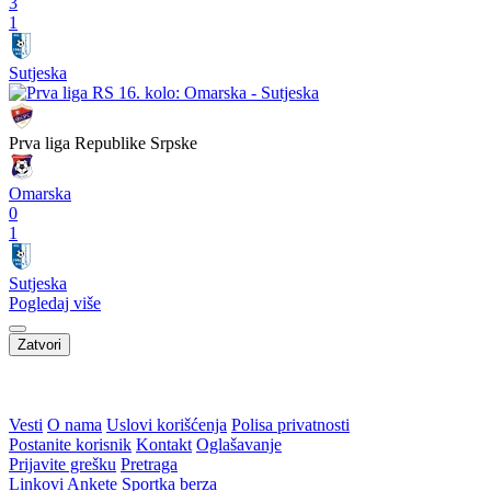
3
1
Sutjeska
Prva liga Republike Srpske
Omarska
0
1
Sutjeska
Pogledaj više
Zatvori
WEB PREPORUKE
Borac s igračem više tek do
Vinicius produžio s Realom,
minimalne pobjede nad
potvrđen i najveći transfer u
prvakom Bjelorusije
klupskoj povijesti