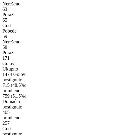
Nerešeno
63
Porazi
65
Gost
Pobede
59
Nerešeno
58
Porazi
171
Golovi
Ukupno
1474 Golovi
postignuto
715
(48.5%)
primljeno
759
(51.5%)
Domaćin
postignuto
465
primljeno
257
Gost
postignuto