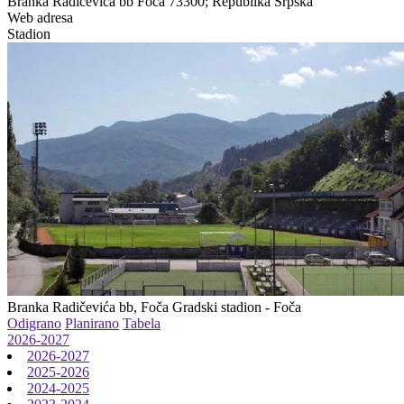
Branka Radičevića bb Foča 73300; Republika Srpska
Web adresa
Stadion
Branka Radičevića bb, Foča
Gradski stadion - Foča
Odigrano
Planirano
Tabela
2026-2027
2026-2027
2025-2026
2024-2025