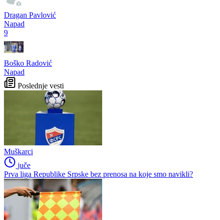
Dragan Pavlović
Napad
9
Boško Radović
Napad
Poslednje vesti
Muškarci
juče
Prva liga Republike Srpske bez prenosa na koje smo navikli?