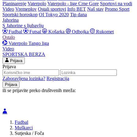
Planinarenje
Vaterpolo
Vaterpolo - lige Crne Gore
Sportovi na vodi
Video
Vremeplov
Ostali sportovi
Info BET
Naš stav
Promo Sport
Sportski horoskop
OI Tokyo 2020
Tip dana
Jahorina
S Jahorine s ljubavlju
Fudbal
Futsal
Košarka
Odbojka
Rukomet
Ostalo
Vaterpolo
Tango liga
Video
SPORTSKA BERZA
Prijava
Prijava
Zaboravljena lozinka?
Registracija
ili se prijavite preko društvenih mreža:
Fudbal
Muškarci
Sutjeska / Foča