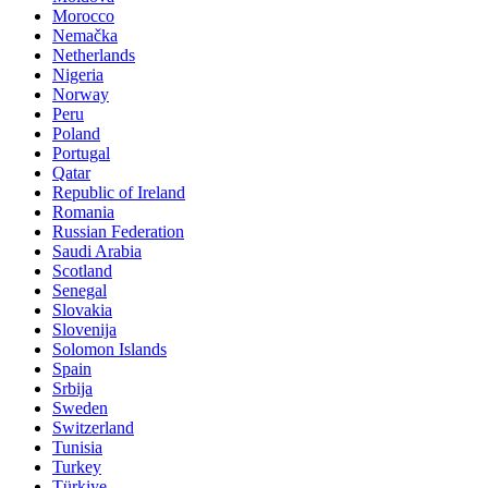
Morocco
Nemačka
Netherlands
Nigeria
Norway
Peru
Poland
Portugal
Qatar
Republic of Ireland
Romania
Russian Federation
Saudi Arabia
Scotland
Senegal
Slovakia
Slovenija
Solomon Islands
Spain
Srbija
Sweden
Switzerland
Tunisia
Turkey
Türkiye