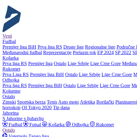
Vesti
Fudbal
Premijer liga BiH
Prva liga RS
Druge lige
Regionalne lige
Područne l
Međunarodni fudbal
Reprezentacije
Prelazni rok
EP 2024
SP 2022
S
Košarka
Prva liga RS
Premijer liga
Ostalo
Lige Srbije
Lige Crne Gore
Međuna
Rukomet
Prva Liga RS
Premijer liga BiH
Ostalo
Lige Srbije
Lige Crne Gore
M
Odbojka
Prva liga RS
Premijer liga BiH
Ostalo
Lige Srbije
Lige Crne Gore
Me
Kolumne
Ostalo
Zimski
Sportska berza
Tenis
Auto moto
Atletika
Borilački
Planinaren
horoskop
OI Tokyo 2020
Tip dana
Jahorina
S Jahorine s ljubavlju
Fudbal
Futsal
Košarka
Odbojka
Rukomet
Ostalo
Vaterpolo
Tango liga