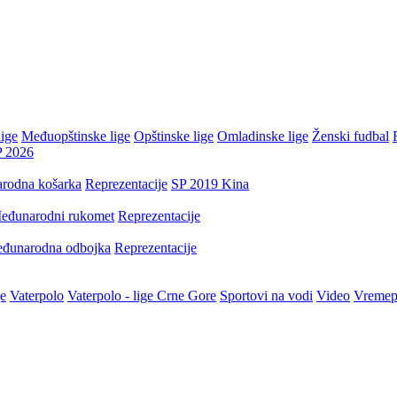
ige
Međuopštinske lige
Opštinske lige
Omladinske lige
Ženski fudbal
P 2026
rodna košarka
Reprezentacije
SP 2019 Kina
eđunarodni rukomet
Reprezentacije
đunarodna odbojka
Reprezentacije
je
Vaterpolo
Vaterpolo - lige Crne Gore
Sportovi na vodi
Video
Vremep