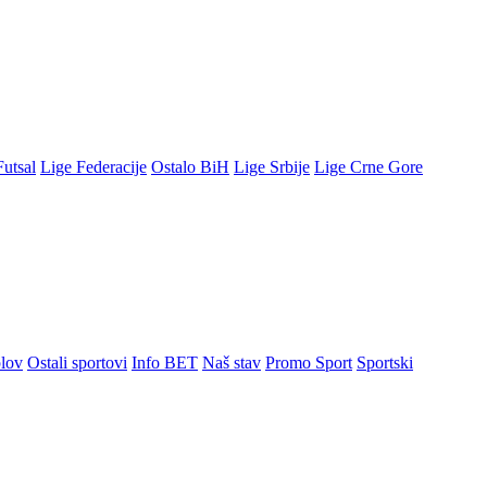
Futsal
Lige Federacije
Ostalo BiH
Lige Srbije
Lige Crne Gore
lov
Ostali sportovi
Info BET
Naš stav
Promo Sport
Sportski