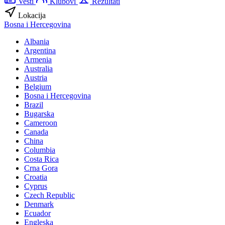
Vesti
Klubovi
Rezultati
Lokacija
Bosna i Hercegovina
Albania
Argentina
Armenia
Australia
Austria
Belgium
Bosna i Hercegovina
Brazil
Bugarska
Cameroon
Canada
China
Columbia
Costa Rica
Crna Gora
Croatia
Cyprus
Czech Republic
Denmark
Ecuador
Engleska