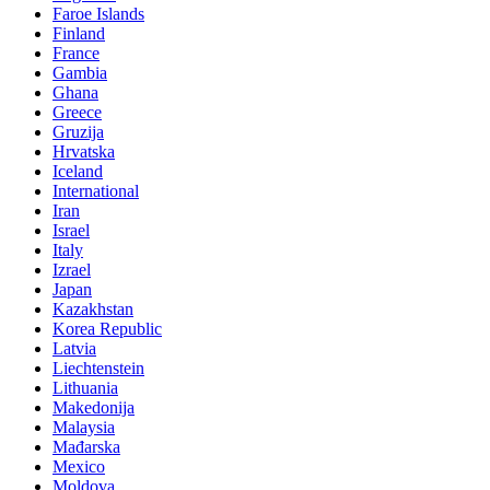
Faroe Islands
Finland
France
Gambia
Ghana
Greece
Gruzija
Hrvatska
Iceland
International
Iran
Israel
Italy
Izrael
Japan
Kazakhstan
Korea Republic
Latvia
Liechtenstein
Lithuania
Makedonija
Malaysia
Mađarska
Mexico
Moldova