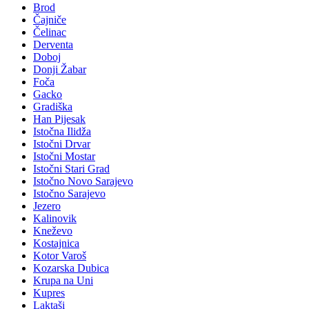
Brod
Čajniče
Čelinac
Derventa
Doboj
Donji Žabar
Foča
Gacko
Gradiška
Han Pijesak
Istočna Ilidža
Istočni Drvar
Istočni Mostar
Istočni Stari Grad
Istočno Novo Sarajevo
Istočno Sarajevo
Jezero
Kalinovik
Kneževo
Kostajnica
Kotor Varoš
Kozarska Dubica
Krupa na Uni
Kupres
Laktaši