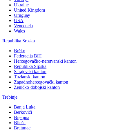
Ukraine
United Kingdom
Uruguay
USA
Venecuela
Wales
Republika Srpska
Brčko
Federacija BiH
Hercegovačko-neretvanski kanton
Republika Srpska
Sarajevski kanton
Tuzlanski kanton
Zapadnohercegovački kanton
Zeničko-dobojski kanton
Trebinje
Banja Luka
Berkovići
Bijeljina
Bileća
Bratunac