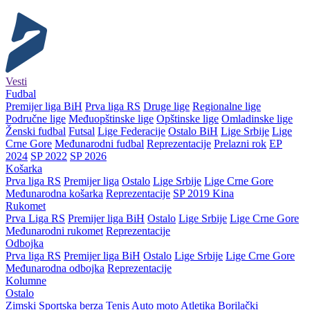
Vesti
Fudbal
Premijer liga BiH
Prva liga RS
Druge lige
Regionalne lige
Područne lige
Međuopštinske lige
Opštinske lige
Omladinske lige
Ženski fudbal
Futsal
Lige Federacije
Ostalo BiH
Lige Srbije
Lige
Crne Gore
Međunarodni fudbal
Reprezentacije
Prelazni rok
EP
2024
SP 2022
SP 2026
Košarka
Prva liga RS
Premijer liga
Ostalo
Lige Srbije
Lige Crne Gore
Međunarodna košarka
Reprezentacije
SP 2019 Kina
Rukomet
Prva Liga RS
Premijer liga BiH
Ostalo
Lige Srbije
Lige Crne Gore
Međunarodni rukomet
Reprezentacije
Odbojka
Prva liga RS
Premijer liga BiH
Ostalo
Lige Srbije
Lige Crne Gore
Međunarodna odbojka
Reprezentacije
Kolumne
Ostalo
Zimski
Sportska berza
Tenis
Auto moto
Atletika
Borilački