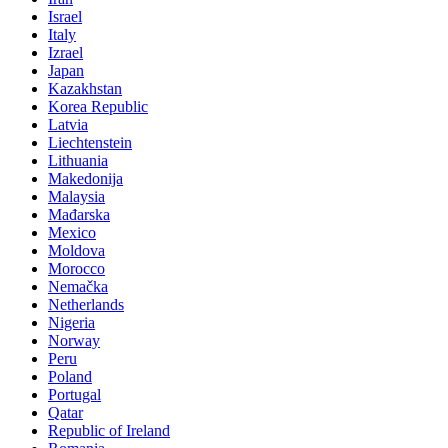
Israel
Italy
Izrael
Japan
Kazakhstan
Korea Republic
Latvia
Liechtenstein
Lithuania
Makedonija
Malaysia
Mađarska
Mexico
Moldova
Morocco
Nemačka
Netherlands
Nigeria
Norway
Peru
Poland
Portugal
Qatar
Republic of Ireland