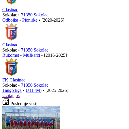
Glasinac
Sokolac •
71350 Sokolac
Odbojka
•
Pionirke
•
[2020-2026]
Glasinac
Sokolac •
71350 Sokolac
Rukomet
•
Muškarci
•
[2016-2025]
FK Glasinac
Sokolac •
71350 Sokolac
Tango liga
•
U11 (M)
•
[2025-2026]
Učitaj još
Poslednje vesti