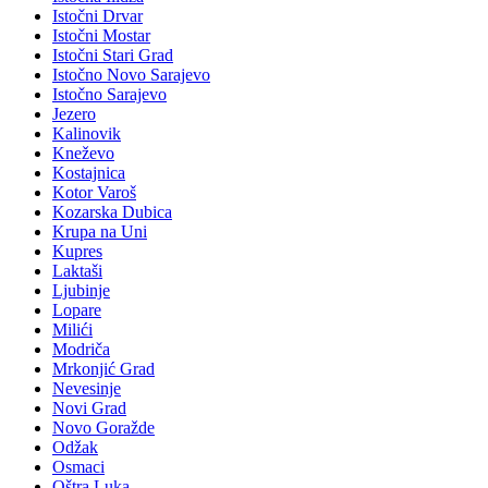
Istočni Drvar
Istočni Mostar
Istočni Stari Grad
Istočno Novo Sarajevo
Istočno Sarajevo
Jezero
Kalinovik
Kneževo
Kostajnica
Kotor Varoš
Kozarska Dubica
Krupa na Uni
Kupres
Laktaši
Ljubinje
Lopare
Milići
Modriča
Mrkonjić Grad
Nevesinje
Novi Grad
Novo Goražde
Odžak
Osmaci
Oštra Luka