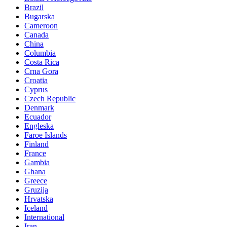
Brazil
Bugarska
Cameroon
Canada
China
Columbia
Costa Rica
Crna Gora
Croatia
Cyprus
Czech Republic
Denmark
Ecuador
Engleska
Faroe Islands
Finland
France
Gambia
Ghana
Greece
Gruzija
Hrvatska
Iceland
International
Iran