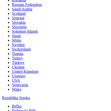
Romania
Russian Federation
Saudi Arabia
Scotland
Senegal
Slovakia
Slovenija
Solomon Islands
Spain
Srbija
Sweden
Switzerland
Tunisia
Turkey
Türkiye
Ukraine
United Kingdom
Uruguay
USA
Venecuela
Wales
Republika Srpska
Brčko
Federacija BiH