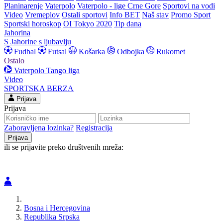
Planinarenje
Vaterpolo
Vaterpolo - lige Crne Gore
Sportovi na vodi
Video
Vremeplov
Ostali sportovi
Info BET
Naš stav
Promo Sport
Sportski horoskop
OI Tokyo 2020
Tip dana
Jahorina
S Jahorine s ljubavlju
Fudbal
Futsal
Košarka
Odbojka
Rukomet
Ostalo
Vaterpolo
Tango liga
Video
SPORTSKA BERZA
Prijava
Prijava
Zaboravljena lozinka?
Registracija
ili se prijavite preko društvenih mreža:
Bosna i Hercegovina
Republika Srpska