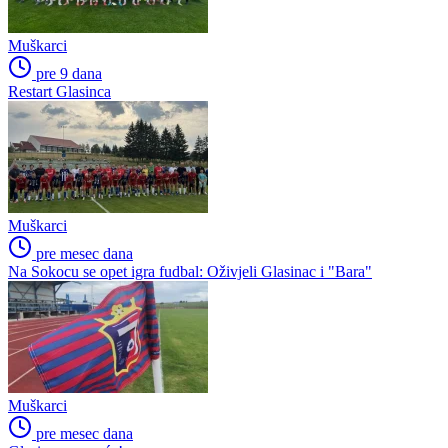
Muškarci
pre 9 dana
Restart Glasinca
Muškarci
pre mesec dana
Na Sokocu se opet igra fudbal: Oživjeli Glasinac i "Bara"
Muškarci
pre mesec dana