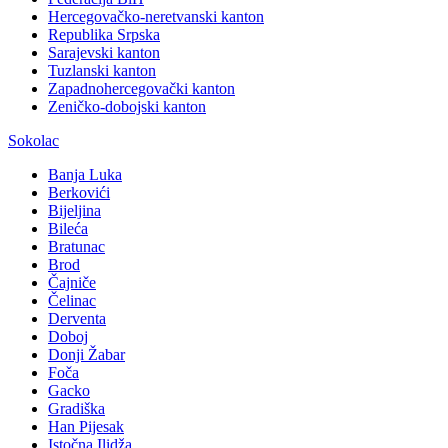
Hercegovačko-neretvanski kanton
Republika Srpska
Sarajevski kanton
Tuzlanski kanton
Zapadnohercegovački kanton
Zeničko-dobojski kanton
Sokolac
Banja Luka
Berkovići
Bijeljina
Bileća
Bratunac
Brod
Čajniče
Čelinac
Derventa
Doboj
Donji Žabar
Foča
Gacko
Gradiška
Han Pijesak
Istočna Ilidža