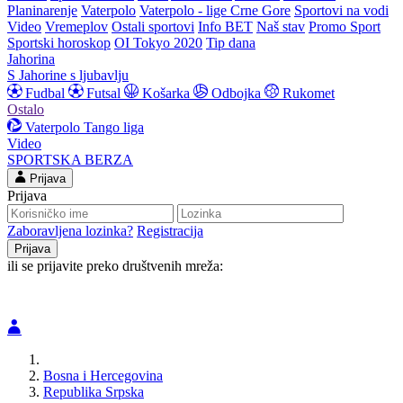
Planinarenje
Vaterpolo
Vaterpolo - lige Crne Gore
Sportovi na vodi
Video
Vremeplov
Ostali sportovi
Info BET
Naš stav
Promo Sport
Sportski horoskop
OI Tokyo 2020
Tip dana
Jahorina
S Jahorine s ljubavlju
Fudbal
Futsal
Košarka
Odbojka
Rukomet
Ostalo
Vaterpolo
Tango liga
Video
SPORTSKA BERZA
Prijava
Prijava
Zaboravljena lozinka?
Registracija
ili se prijavite preko društvenih mreža:
Bosna i Hercegovina
Republika Srpska