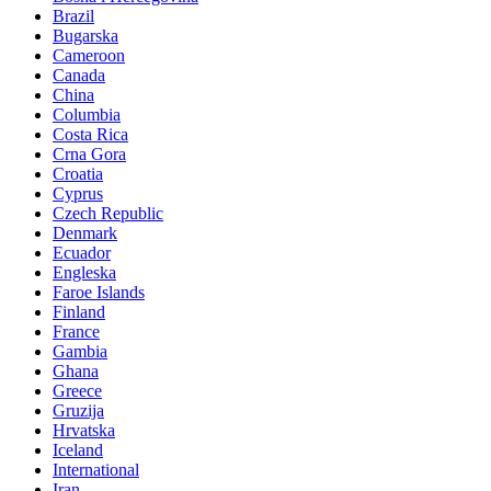
Brazil
Bugarska
Cameroon
Canada
China
Columbia
Costa Rica
Crna Gora
Croatia
Cyprus
Czech Republic
Denmark
Ecuador
Engleska
Faroe Islands
Finland
France
Gambia
Ghana
Greece
Gruzija
Hrvatska
Iceland
International
Iran