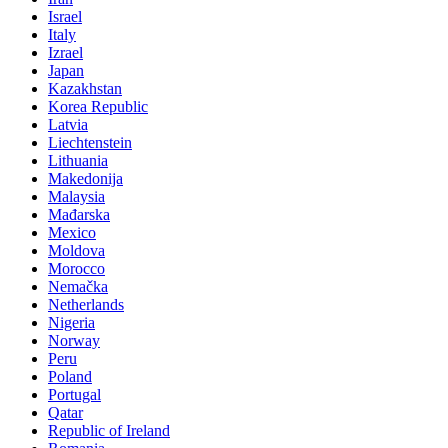
Israel
Italy
Izrael
Japan
Kazakhstan
Korea Republic
Latvia
Liechtenstein
Lithuania
Makedonija
Malaysia
Mađarska
Mexico
Moldova
Morocco
Nemačka
Netherlands
Nigeria
Norway
Peru
Poland
Portugal
Qatar
Republic of Ireland