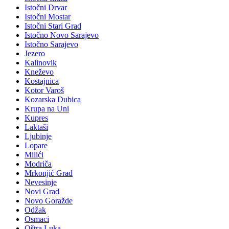
Istočni Drvar
Istočni Mostar
Istočni Stari Grad
Istočno Novo Sarajevo
Istočno Sarajevo
Jezero
Kalinovik
Kneževo
Kostajnica
Kotor Varoš
Kozarska Dubica
Krupa na Uni
Kupres
Laktaši
Ljubinje
Lopare
Milići
Modriča
Mrkonjić Grad
Nevesinje
Novi Grad
Novo Goražde
Odžak
Osmaci
Oštra Luka