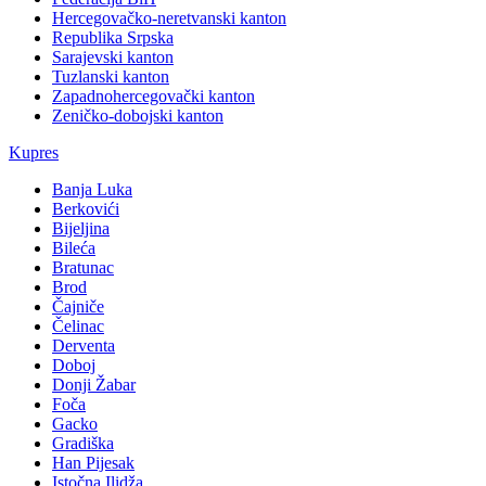
Hercegovačko-neretvanski kanton
Republika Srpska
Sarajevski kanton
Tuzlanski kanton
Zapadnohercegovački kanton
Zeničko-dobojski kanton
Kupres
Banja Luka
Berkovići
Bijeljina
Bileća
Bratunac
Brod
Čajniče
Čelinac
Derventa
Doboj
Donji Žabar
Foča
Gacko
Gradiška
Han Pijesak
Istočna Ilidža