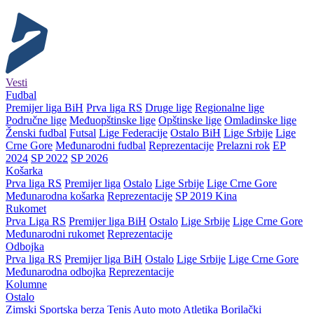
Vesti
Fudbal
Premijer liga BiH
Prva liga RS
Druge lige
Regionalne lige
Područne lige
Međuopštinske lige
Opštinske lige
Omladinske lige
Ženski fudbal
Futsal
Lige Federacije
Ostalo BiH
Lige Srbije
Lige
Crne Gore
Međunarodni fudbal
Reprezentacije
Prelazni rok
EP
2024
SP 2022
SP 2026
Košarka
Prva liga RS
Premijer liga
Ostalo
Lige Srbije
Lige Crne Gore
Međunarodna košarka
Reprezentacije
SP 2019 Kina
Rukomet
Prva Liga RS
Premijer liga BiH
Ostalo
Lige Srbije
Lige Crne Gore
Međunarodni rukomet
Reprezentacije
Odbojka
Prva liga RS
Premijer liga BiH
Ostalo
Lige Srbije
Lige Crne Gore
Međunarodna odbojka
Reprezentacije
Kolumne
Ostalo
Zimski
Sportska berza
Tenis
Auto moto
Atletika
Borilački