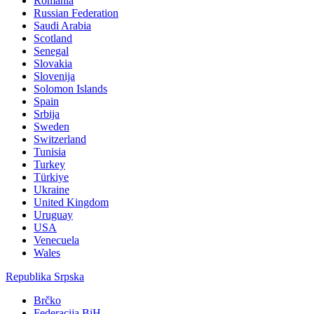
Romania
Russian Federation
Saudi Arabia
Scotland
Senegal
Slovakia
Slovenija
Solomon Islands
Spain
Srbija
Sweden
Switzerland
Tunisia
Turkey
Türkiye
Ukraine
United Kingdom
Uruguay
USA
Venecuela
Wales
Republika Srpska
Brčko
Federacija BiH