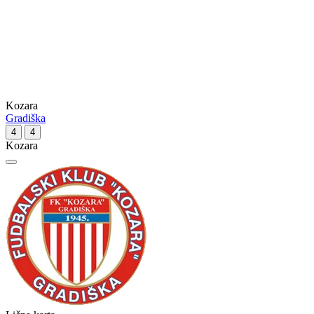
Kozara
Gradiška
4
4
Kozara