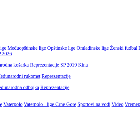
ige
Međuopštinske lige
Opštinske lige
Omladinske lige
Ženski fudbal
P 2026
rodna košarka
Reprezentacije
SP 2019 Kina
eđunarodni rukomet
Reprezentacije
đunarodna odbojka
Reprezentacije
je
Vaterpolo
Vaterpolo - lige Crne Gore
Sportovi na vodi
Video
Vremep