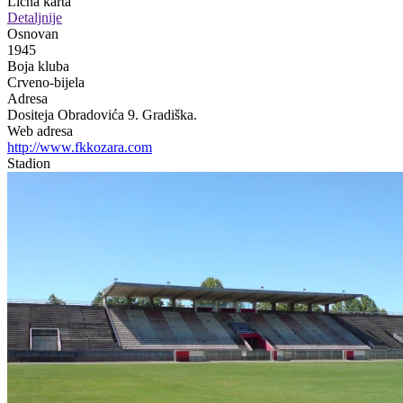
Lična karta
Detaljnije
Osnovan
1945
Boja kluba
Crveno-bijela
Adresa
Dositeja Obradovića 9. Gradiška.
Web adresa
http://www.fkkozara.com
Stadion