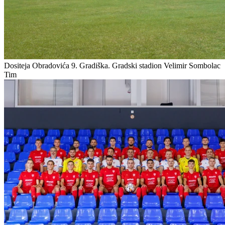
Dositeja Obradovića 9. Gradiška.
Gradski stadion Velimir Sombolac
Tim