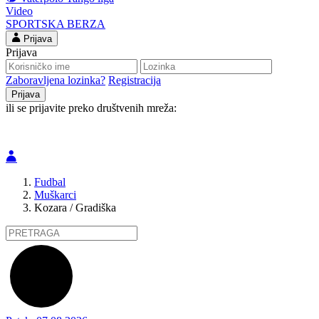
Video
SPORTSKA BERZA
Prijava
Prijava
Zaboravljena lozinka?
Registracija
ili se prijavite preko društvenih mreža:
Fudbal
Muškarci
Kozara / Gradiška