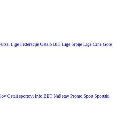
Futsal
Lige Federacije
Ostalo BiH
Lige Srbije
Lige Crne Gore
lov
Ostali sportovi
Info BET
Naš stav
Promo Sport
Sportski