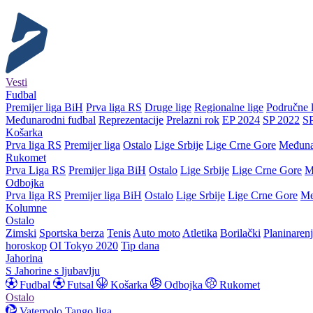
Vesti
Fudbal
Premijer liga BiH
Prva liga RS
Druge lige
Regionalne lige
Područne l
Međunarodni fudbal
Reprezentacije
Prelazni rok
EP 2024
SP 2022
S
Košarka
Prva liga RS
Premijer liga
Ostalo
Lige Srbije
Lige Crne Gore
Međuna
Rukomet
Prva Liga RS
Premijer liga BiH
Ostalo
Lige Srbije
Lige Crne Gore
M
Odbojka
Prva liga RS
Premijer liga BiH
Ostalo
Lige Srbije
Lige Crne Gore
Me
Kolumne
Ostalo
Zimski
Sportska berza
Tenis
Auto moto
Atletika
Borilački
Planinaren
horoskop
OI Tokyo 2020
Tip dana
Jahorina
S Jahorine s ljubavlju
Fudbal
Futsal
Košarka
Odbojka
Rukomet
Ostalo
Vaterpolo
Tango liga