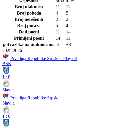
Uspešnost
36%
45%
Broj utakmica
11
11
Broj pobeda
4
5
Broj nerešenih
2
2
Broj poraza
5
4
Dati poeni
11
14
Primljeni poeni
14
11
gol razlika na utakmicama
-3
+3
2025-2026
Prva liga Republike Srpske - Play off
BSK
1
:
0
Slavija
Prva liga Republike Srpske
Slavija
1
:
0