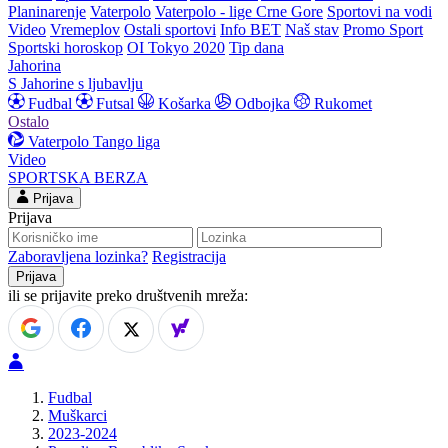
Planinarenje
Vaterpolo
Vaterpolo - lige Crne Gore
Sportovi na vodi
Video
Vremeplov
Ostali sportovi
Info BET
Naš stav
Promo Sport
Sportski horoskop
OI Tokyo 2020
Tip dana
Jahorina
S Jahorine s ljubavlju
Fudbal
Futsal
Košarka
Odbojka
Rukomet
Ostalo
Vaterpolo
Tango liga
Video
SPORTSKA BERZA
Prijava
Prijava
Zaboravljena lozinka?
Registracija
ili se prijavite preko društvenih mreža:
Fudbal
Muškarci
2023-2024