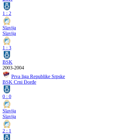
1
:
2
Slavija
Slavija
1
:
3
BSK
2003-2004
Prva liga Republike Srpske
BSK Crni Đorđe
0
:
0
Slavija
Slavija
2
:
1