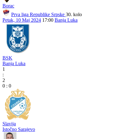
Borac
Prva liga Republike Srpske
30. kolo
Petak, 10 Maj 2024
17:00
Banja Luka
BSK
Banja Luka
1
:
2
0
:
0
Slavija
Istočno Sarajevo