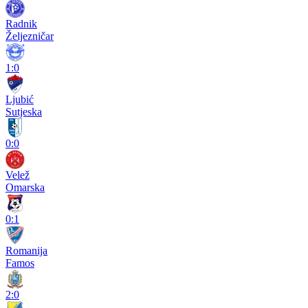
Radnik
Željezničar
1:0
Ljubić
Sutjeska
0:0
Velež
Omarska
0:1
Romanija
Famos
2:0