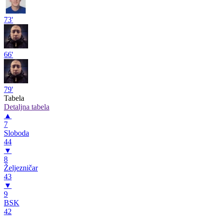
73'
66'
79'
Tabela
Detaljna tabela
▲
7
Sloboda
44
▼
8
Željezničar
43
▼
9
BSK
42