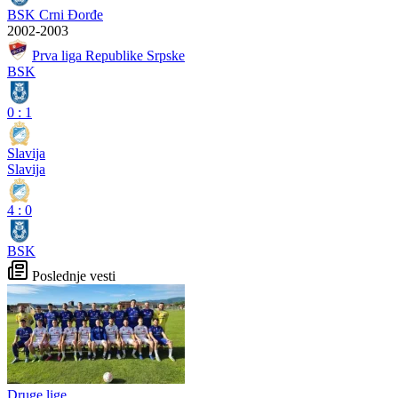
BSK Crni Đorđe
2002-2003
Prva liga Republike Srpske
BSK
0
:
1
Slavija
Slavija
4
:
0
BSK
Poslednje vesti
Druge lige