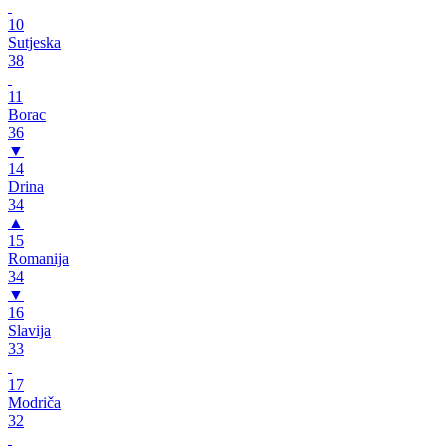
10
Sutjeska
38
11
Borac
36
▼
14
Drina
34
▲
15
Romanija
34
▼
16
Slavija
33
17
Modriča
32