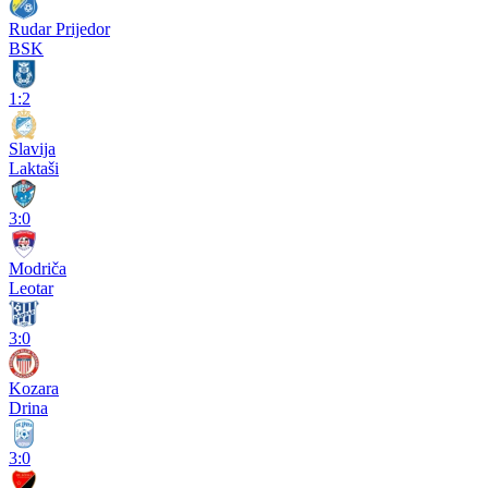
Rudar Prijedor
BSK
1:2
Slavija
Laktaši
3:0
Modriča
Leotar
3:0
Kozara
Drina
3:0