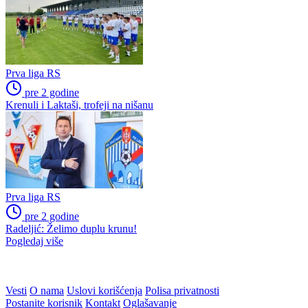
Prva liga RS
pre 2 godine
Krenuli i Laktaši, trofeji na nišanu
Prva liga RS
pre 2 godine
Radeljić: Želimo duplu krunu!
Pogledaj više
WEB PREPORUKE
Zmajice u Mostaru počele
Skandalozno i sramotno: