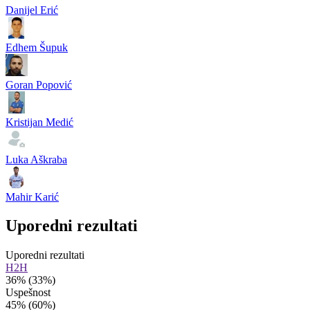
Danijel Erić
Edhem Šupuk
Goran Popović
Kristijan Medić
Luka Aškraba
Mahir Karić
Uporedni rezultati
Uporedni rezultati
H2H
36%
(33%)
Uspešnost
45%
(60%)