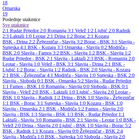
18
Omarska
19
Poslednje utakmice
Sve utakmice
2:1
Rudar Prijedor
2:0
Romanija
3:1
Velež
1:2
Ljubić
2:0
Radnik
2:3
Laktaši
1:0
Leotar
2:1
Drina
1:2
Borac
2:1
Kozara
BSK - Drina 2:2
Željezničar - Slavija 3:2
Borac - BSK 3:1
Slavija -
Sutjeska 4:1
BSK - Kozara 3:3
Omarska - Slavija 0:2
Modriča -
BSK 2:0
Slavija - Famos 3:2
BSK - Slavija 1:2
BSK - Slavija 1:2
Rudar Prijedor - BSK 2:1
Slavija - Laktaši 2:3
BSK - Romanija 2:0
Leotar - Slavija 1:0
Velež - BSK 3:1
Slavija - Drina 2:1
BSK -
Ljubić 1:2
Borac - Slavija 1:2
Radnik - BSK 2:0
Slavija - Kozara
2:1
BSK - Željezničar 4:1
Modriča - Slavija 1:0
Sutjeska - BSK 2:0
Slavija - Sloboda 0:1
BSK - Omarska 5:2
Slavija - Rudar Prijedor
1:1
Famos - BSK 1:0
Romanija - Slavija 0:0
Sloboda - BSK 0:1
Slavija - Velež 2:0
BSK - Laktaši 1:0
Ljubić - Slavija 2:0
Leotar -
BSK 1:0
Slavija - Radnik 1:2
Drina - BSK 1:0
Slavija - Željezničar
1:1
BSK - Borac 3:1
Sutjeska - Slavija 1:0
Kozara - BSK 1:0
Slavija - Omarska 2:1
BSK - Modriča 1:2
Famos - Slavija 2:0
Slavija - BSK 1:3
Slavija - BSK 1:3
BSK - Rudar Prijedor 1:1
Laktaši - Slavija 3:0
Romanija - BSK 2:1
Slavija - Leotar 1:0
BSK -
Velež 2:0
Drina - Slavija 2:0
Ljubić - BSK 1:0
Slavija - Borac 5:2
BSK - Radnik 1:1
Kozara - Slavija 0:0
Željezničar - BSK 2:4
Slavija - Modriča 1:0
BSK - Sutjeska 5:0
Sloboda - Slavija 2:0