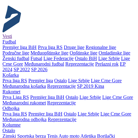
Vesti
Fudbal
Premijer liga BiH
Prva liga RS
Druge lige
Regionalne lige
Područne lige
Međuopštinske lige
Opštinske lige
Omladinske lige
Ženski fudbal
Futsal
Lige Federacije
Ostalo BiH
Lige Srbije
Lige
Crne Gore
Međunarodni fudbal
Reprezentacije
Prelazni rok
EP
2024
SP 2022
SP 2026
Košarka
Prva liga RS
Premijer liga
Ostalo
Lige Srbije
Lige Crne Gore
Međunarodna košarka
Reprezentacije
SP 2019 Kina
Rukomet
Prva Liga RS
Premijer liga BiH
Ostalo
Lige Srbije
Lige Crne Gore
Međunarodni rukomet
Reprezentacije
Odbojka
Prva liga RS
Premijer liga BiH
Ostalo
Lige Srbije
Lige Crne Gore
Međunarodna odbojka
Reprezentacije
Kolumne
Ostalo
Zimski
Sportska berza
Tenis
Auto moto
Atletika
Borilački