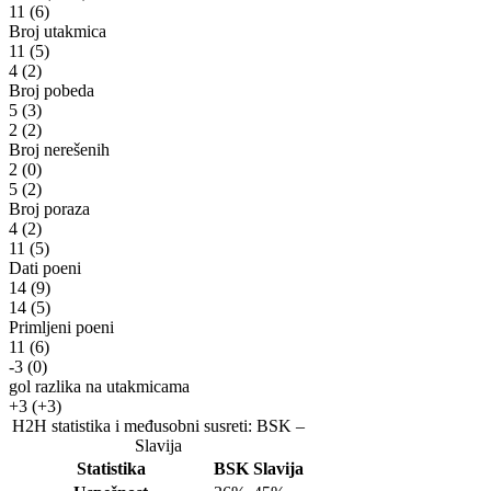
11
(6)
Broj utakmica
11
(5)
4
(2)
Broj pobeda
5
(3)
2
(2)
Broj nerešenih
2
(0)
5
(2)
Broj poraza
4
(2)
11
(5)
Dati poeni
14
(9)
14
(5)
Primljeni poeni
11
(6)
-3
(0)
gol razlika na utakmicama
+3
(+3)
H2H statistika i međusobni susreti: BSK –
Slavija
Statistika
BSK
Slavija