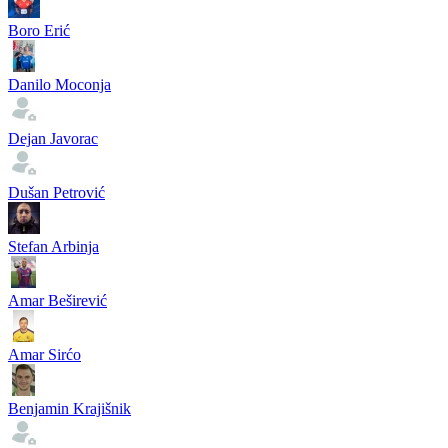
Boro Erić
Danilo Moconja
Dejan Javorac
Dušan Petrović
Stefan Arbinja
Amar Beširević
Amar Sirćo
Benjamin Krajišnik