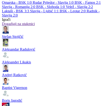
Omarska - BSK 1:0
Rudar Prijedor - Slavija 1:0
BSK - Famos 2:1
Slavija - Romanija 2:0
BSK - Sloboda 1:0
Velež - Slavija 2:2
Laktaši - BSK 3:3
Slavija - Ljubić 1:1
BSK - Leotar 2:0
Radnik -
Slavija 2:0
Igrači
Dogadjaji na utakmici
Stefan Stojičić
Aleksandar Radulović
Aleksander Likakis
Andrej Ratković
Baptist Vigernon
Boris Jagodić