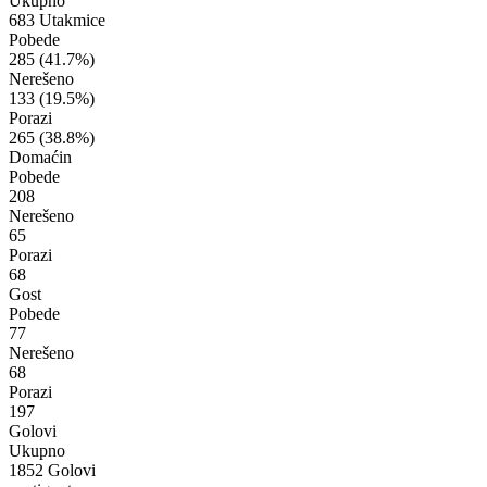
Ukupno
683 Utakmice
Pobede
285
(41.7%)
Nerešeno
133
(19.5%)
Porazi
265
(38.8%)
Domaćin
Pobede
208
Nerešeno
65
Porazi
68
Gost
Pobede
77
Nerešeno
68
Porazi
197
Golovi
Ukupno
1852 Golovi