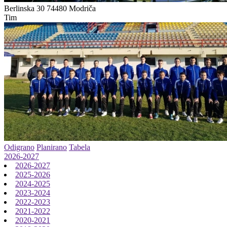
Berlinska 30
74480 Modriča
Tim
Odigrano
Planirano
Tabela
2026-2027
2026-2027
2025-2026
2024-2025
2023-2024
2022-2023
2021-2022
2020-2021