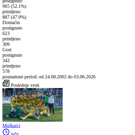
postignuto
965
(52.1%)
primljeno
887
(47.9%)
Domaćin
postignuto
623
primljeno
309
Gost
postignuto
342
primljeno
578
posmatrani period: od 24.08.2002 do 03.06.2026
Poslednje vesti
Muškarci
juče