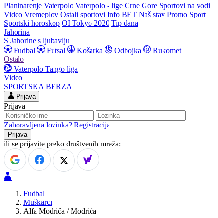
Planinarenje
Vaterpolo
Vaterpolo - lige Crne Gore
Sportovi na vodi
Video
Vremeplov
Ostali sportovi
Info BET
Naš stav
Promo Sport
Sportski horoskop
OI Tokyo 2020
Tip dana
Jahorina
S Jahorine s ljubavlju
Fudbal
Futsal
Košarka
Odbojka
Rukomet
Ostalo
Vaterpolo
Tango liga
Video
SPORTSKA BERZA
Prijava
Prijava
Zaboravljena lozinka?
Registracija
ili se prijavite preko društvenih mreža:
Fudbal
Muškarci
Alfa Modriča / Modriča