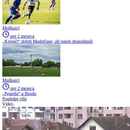
Muškarci
pre 2 meseca
„Krojači“ dobili Modričane, ali ostaju drugoligaši
Muškarci
pre 2 meseca
„Petarda“ u Brodu
Pogledaj više
Video