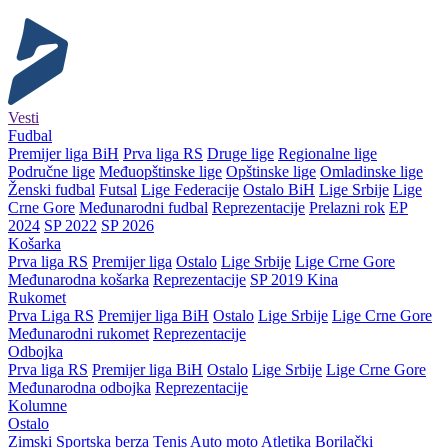
Vesti
Fudbal
Premijer liga BiH
Prva liga RS
Druge lige
Regionalne lige
Područne lige
Međuopštinske lige
Opštinske lige
Omladinske lige
Ženski fudbal
Futsal
Lige Federacije
Ostalo BiH
Lige Srbije
Lige
Crne Gore
Međunarodni fudbal
Reprezentacije
Prelazni rok
EP
2024
SP 2022
SP 2026
Košarka
Prva liga RS
Premijer liga
Ostalo
Lige Srbije
Lige Crne Gore
Međunarodna košarka
Reprezentacije
SP 2019 Kina
Rukomet
Prva Liga RS
Premijer liga BiH
Ostalo
Lige Srbije
Lige Crne Gore
Međunarodni rukomet
Reprezentacije
Odbojka
Prva liga RS
Premijer liga BiH
Ostalo
Lige Srbije
Lige Crne Gore
Međunarodna odbojka
Reprezentacije
Kolumne
Ostalo
Zimski
Sportska berza
Tenis
Auto moto
Atletika
Borilački