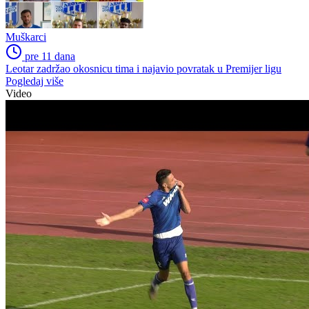
Muškarci
pre 11 dana
Leotar zadržao okosnicu tima i najavio povratak u Premijer ligu
Pogledaj više
Video