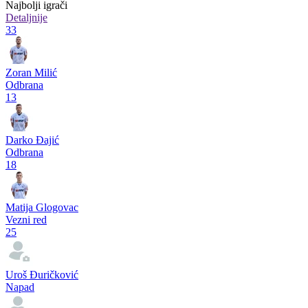
Najbolji igrači
Detaljnije
33
Zoran Milić
Odbrana
13
Darko Đajić
Odbrana
18
Matija Glogovac
Vezni red
25
Uroš Đuričković
Napad