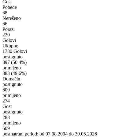
Gost
Pobede
68
Nerešeno
66
Porazi
220
Golovi
Ukupno
1780 Golovi
postignuto
897
(50.4%)
primljeno
883
(49.6%)
Domaćin
postignuto
609
primljeno
274
Gost
postignuto
288
primljeno
609
posmatrani period: od 07.08.2004 do 30.05.2026