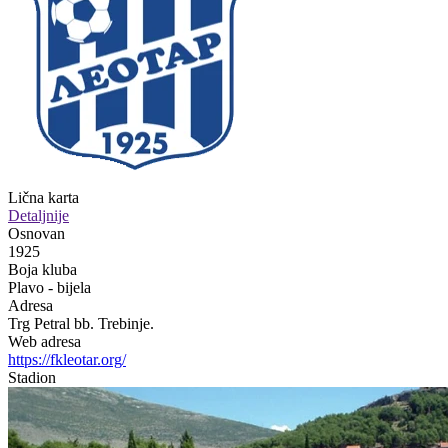
Lična karta
Detaljnije
Osnovan
1925
Boja kluba
Plavo - bijela
Adresa
Trg Petral bb. Trebinje.
Web adresa
https://fkleotar.org/
Stadion