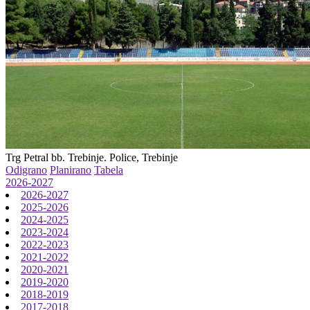
Trg Petral bb. Trebinje.
Police, Trebinje
Odigrano
Planirano
Tabela
2026-2027
2026-2027
2025-2026
2024-2025
2023-2024
2022-2023
2021-2022
2020-2021
2019-2020
2018-2019
2017-2018