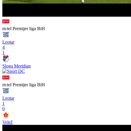
m:tel Premijer liga BiH
Leotar
4
1
Sloga Meridian
m:tel Premijer liga BiH
Leotar
1
0
Velež