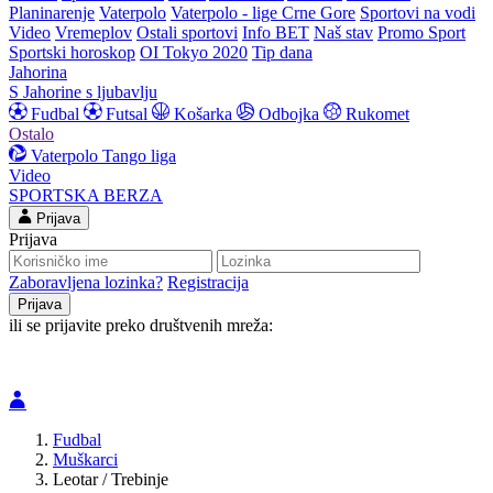
Planinarenje
Vaterpolo
Vaterpolo - lige Crne Gore
Sportovi na vodi
Video
Vremeplov
Ostali sportovi
Info BET
Naš stav
Promo Sport
Sportski horoskop
OI Tokyo 2020
Tip dana
Jahorina
S Jahorine s ljubavlju
Fudbal
Futsal
Košarka
Odbojka
Rukomet
Ostalo
Vaterpolo
Tango liga
Video
SPORTSKA BERZA
Prijava
Prijava
Zaboravljena lozinka?
Registracija
ili se prijavite preko društvenih mreža:
Fudbal
Muškarci
Leotar / Trebinje