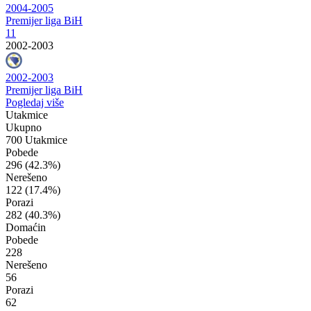
2004-2005
Premijer liga BiH
11
2002-2003
2002-2003
Premijer liga BiH
Pogledaj više
Utakmice
Ukupno
700 Utakmice
Pobede
296
(42.3%)
Nerešeno
122
(17.4%)
Porazi
282
(40.3%)
Domaćin
Pobede
228
Nerešeno
56
Porazi
62