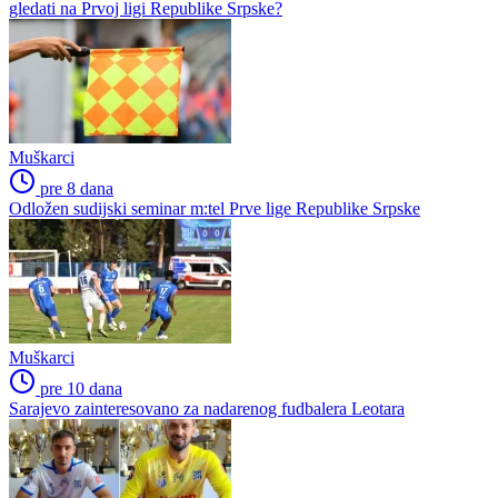
gledati na Prvoj ligi Republike Srpske?
Muškarci
pre 8 dana
Odložen sudijski seminar m:tel Prve lige Republike Srpske
Muškarci
pre 10 dana
Sarajevo zainteresovano za nadarenog fudbalera Leotara