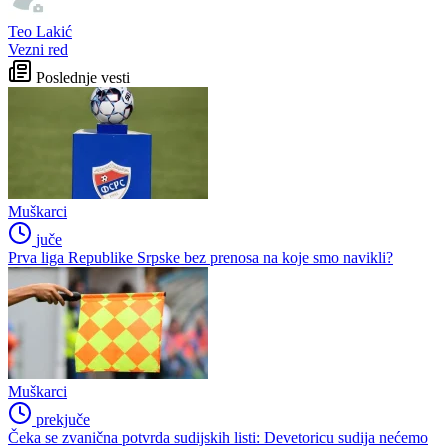
Teo Lakić
Vezni red
Poslednje vesti
Muškarci
juče
Prva liga Republike Srpske bez prenosa na koje smo navikli?
Muškarci
prekjuče
Čeka se zvanična potvrda sudijskih listi: Devetoricu sudija nećemo