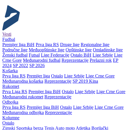
Vesti
Fudbal
Premijer liga BiH
Prva liga RS
Druge lige
Regionalne lige
Područne lige
Međuopštinske lige
Opštinske lige
Omladinske lige
Ženski fudbal
Futsal
Lige Federacije
Ostalo BiH
Lige Srbije
Lige
Crne Gore
Međunarodni fudbal
Reprezentacije
Prelazni rok
EP
2024
SP 2022
SP 2026
Košarka
Prva liga RS
Premijer liga
Ostalo
Lige Srbije
Lige Crne Gore
Međunarodna košarka
Reprezentacije
SP 2019 Kina
Rukomet
Prva Liga RS
Premijer liga BiH
Ostalo
Lige Srbije
Lige Crne Gore
Međunarodni rukomet
Reprezentacije
Odbojka
Prva liga RS
Premijer liga BiH
Ostalo
Lige Srbije
Lige Crne Gore
Međunarodna odbojka
Reprezentacije
Kolumne
Ostalo
Zimski
Sportska berza
Tenis
Auto moto
Atletika
Borilački