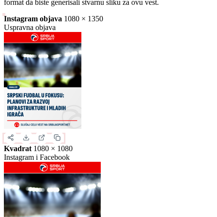
Slika za deljenje
Izaberite format slike.
Ovo je samo generički prikaz izgleda formata. Kliknite na željeni
format da biste generisali stvarnu sliku za ovu vest.
Instagram objava
1080 × 1350
Uspravna objava