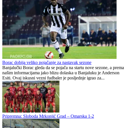
Zašto su Crnogorci spustili
Zmajice u Mostaru počele
glave prije utakmice na SP-
pripreme za Mediteranske
u u Zagrebu?
igre
Lana Pudar i dalje mora
FOTO | Bijeli Brijeg zabio
putovati 100 kilometara
čak 10 golova za kraj
od Mostara kako bi
grupne faze: Liga mjesnih
trenirala
zajednica seli iza Desete
VIDEO: Navijači Torcide i
HŠK Zrinjski otvorio upise:
BBB-a se potukli kod
Počinje nova sezona za
zagrebačkog aerodroma
najmlađe Plemiće
Preporučuje ContentExchange
Republika Srpska
1
0