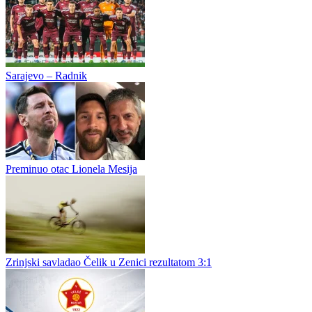
Administrator DC
0
0
Generalne probe pred start Prve lige FBiH: Tri utakmice, 10 golova
i pobjeda Žepča
Do početka nove sezone Prve lige Federacije BiH ostalo je još
svega nekoliko dana, a tri kluba iskoristila su posljednju provjeru
kako bi što spremnije dočekala prvenstveni...