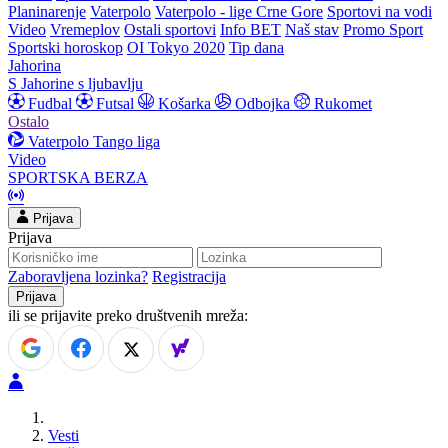
Planinarenje
Vaterpolo
Vaterpolo - lige Crne Gore
Sportovi na vodi
Video
Vremeplov
Ostali sportovi
Info BET
Naš stav
Promo Sport
Sportski horoskop
OI Tokyo 2020
Tip dana
Jahorina
S Jahorine s ljubavlju
Fudbal
Futsal
Košarka
Odbojka
Rukomet
Ostalo
Vaterpolo
Tango liga
Video
SPORTSKA BERZA
Prijava
Prijava
Zaboravljena lozinka?
Registracija
ili se prijavite preko društvenih mreža:
Vesti