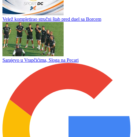
Sarajevo – Radnik
Preminuo otac Lionela Mesija
Zrinjski savladao Čelik u Zenici rezultatom 3:1
Velež kompletirao stručni štab pred duel sa Borcem