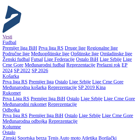
Vesti
Fudbal
Premijer liga BiH
Prva liga RS
Druge lige
Regionalne lige
Područne lige
Međuopštinske lige
Opštinske lige
Omladinske lige
Ženski fudbal
Futsal
Lige Federacije
Ostalo BiH
Lige Srbije
Lige
Crne Gore
Međunarodni fudbal
Reprezentacije
Prelazni rok
EP
2024
SP 2022
SP 2026
Košarka
Prva liga RS
Premijer liga
Ostalo
Lige Srbije
Lige Crne Gore
Međunarodna košarka
Reprezentacije
SP 2019 Kina
Rukomet
Prva Liga RS
Premijer liga BiH
Ostalo
Lige Srbije
Lige Crne Gore
Međunarodni rukomet
Reprezentacije
Odbojka
Prva liga RS
Premijer liga BiH
Ostalo
Lige Srbije
Lige Crne Gore
Međunarodna odbojka
Reprezentacije
Kolumne
Ostalo
Zimski
Sportska berza
Tenis
Auto moto
Atletika
Borilački