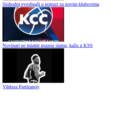
Igokea na Superkupu VTB lige
Evroliga objavila kalendar: Zvezda startuje protiv Žalgirisa, Partizan
dočekuje Milano — prvi derbi već u oktobru
Slobodni evroligaši u potrazi za novim klubovima