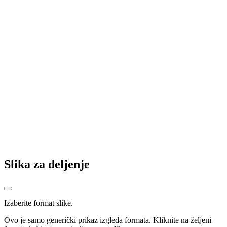
Novinari ne mlatite praznu slamu, kažu u KSS
Vildoza Partizanov