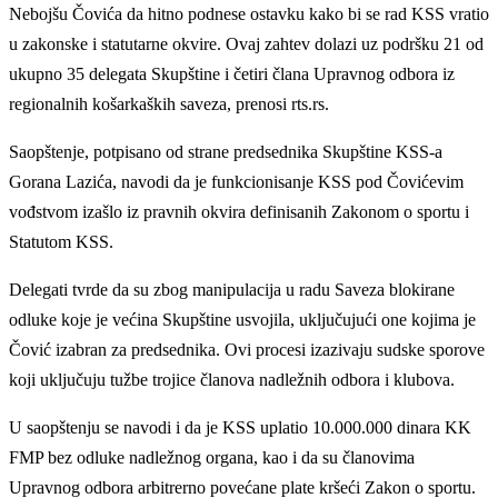
Nebojšu Čovića da hitno podnese ostavku kako bi se rad KSS vratio
u zakonske i statutarne okvire. Ovaj zahtev dolazi uz podršku 21 od
ukupno 35 delegata Skupštine i četiri člana Upravnog odbora iz
regionalnih košarkaških saveza, prenosi rts.rs.
Saopštenje, potpisano od strane predsednika Skupštine KSS-a
Gorana Lazića, navodi da je funkcionisanje KSS pod Čovićevim
vođstvom izašlo iz pravnih okvira definisanih Zakonom o sportu i
Statutom KSS.
Delegati tvrde da su zbog manipulacija u radu Saveza blokirane
odluke koje je većina Skupštine usvojila, uključujući one kojima je
Čović izabran za predsednika. Ovi procesi izazivaju sudske sporove
koji uključuju tužbe trojice članova nadležnih odbora i klubova.
U saopštenju se navodi i da je KSS uplatio 10.000.000 dinara KK
FMP bez odluke nadležnog organa, kao i da su članovima
Upravnog odbora arbitrerno povećane plate kršeći Zakon o sportu.