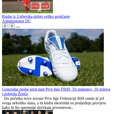
Osam golova Slavije komšijama iz Hrasnice
Čajniče futsal kup ponovo okuplja najbolje: za titulu i 5 000 KM od
15. do 20. avgusta
Američki bek novo pojačanje Slavije
Rudar iz Ugljevika dobio veliko pojačanje