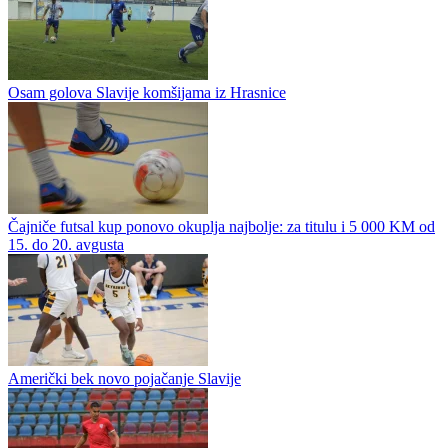
Borac dobija veliko pojačanje za nastavak sezone
Banjalučki Borac gleda da se pojača na startu nove sezone, a prema
našim informacijama jako blizu dolaska u Banjaluku je Anderson
Esiti. Ovaj iskusni vezni fudbaler je posljednje igrao za...
Pripremna: Sloboda Mrkonjić Grad – Omarska 1-2