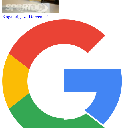
Kad se takmičenje pretvori u cirkus
Finale koje je ogolilo sve
Koga briga za Derventu?