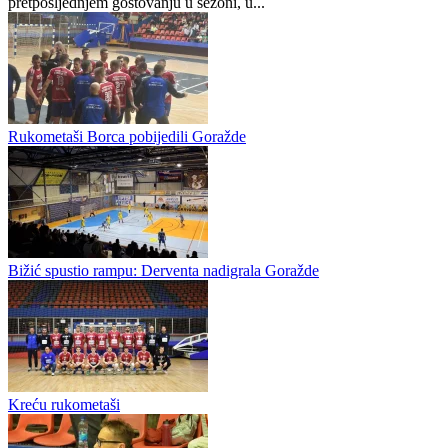
Borcu bodovi u Goraždu
Rukometaši Borca uknjižili su ove subote možda i ključnu
pobjedu u borbi za osvajanje drugog mjesta na kraju sezone! Na
pretposljednjem gostovanju u sezoni, u...
Rukometaši Borca pobijedili Goražde