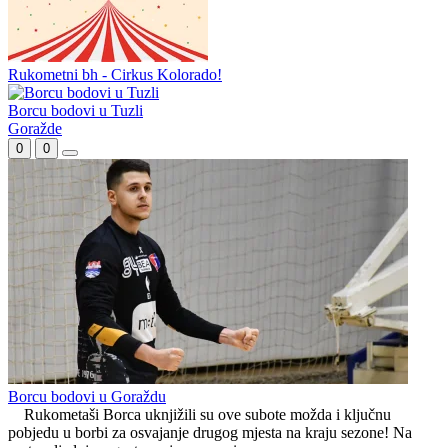
Gračanica ubjedljiva protiv Slobode na startu proljećnog dijela
sezone
Počinje sezona za rukometaše
Rukometni bh - Cirkus Kolorado!
Borcu bodovi u Tuzli
Goražde
0
0