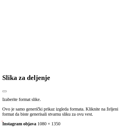
Pandžić nakon uspjeha odlazi iz Gradačca: Sada je stvarno vrijeme
da se vratim kući