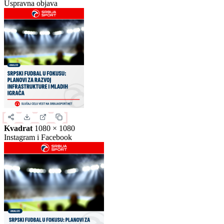
Slika za deljenje
Izaberite format slike.
Ovo je samo generički prikaz izgleda formata. Kliknite na željeni
format da biste generisali stvarnu sliku za ovu vest.
Instagram objava
1080 × 1350
Uspravna objava