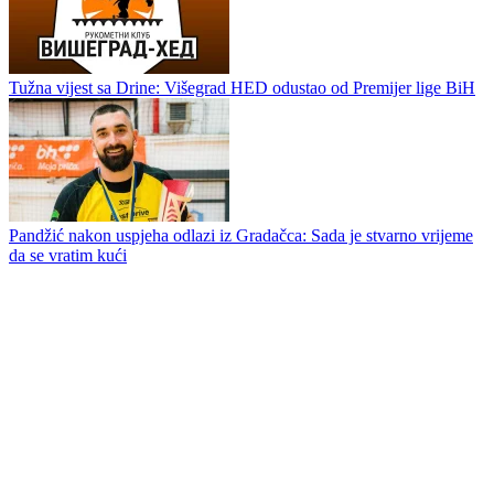
Stanić prozvao rukometaše Sloge
Velež jača igrački kadar za premijernu sezonu u Premijer ligi
Tužna vijest sa Drine: Višegrad HED odustao od Premijer lige BiH