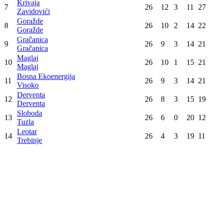
Sloga
Konačna tabela
Poz
Tim
Utak
Pob
Ner
Por
Bod
Izviđač
1
26
22
0
4
44
Ljubuški
Borac M:TEL
2
26
19
1
6
39
Banja Luka
Sloga
3
26
18
1
7
37
Doboj
Konjuh
4
26
15
3
8
33
Živinice
Vogošća
5
26
15
0
11
30
Vogošća
Zrinjski
6
26
13
1
12
27
Mostar
Krivaja
7
26
12
3
11
27
Zavidovići
Goražde
8
26
10
2
14
22
Goražde
Gračanica
9
26
9
3
14
21
Gračanica
Maglaj
10
26
10
1
15
21
Maglaj
Bosna Ekoenergija
11
26
9
3
14
21