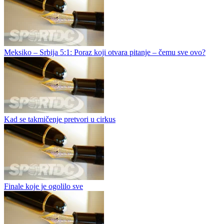
Idi i - Hvala ti za sve!
Partizan je i ovog ljeta odlučio da bude sentimentalan. Ili se bar tako
predstavlja. Redaju se objave zahvalnosti, fotografije igrača koji
odlaze, kratke poruke koje zvuče toplo, a zapravo su samo...
Licitiranje oko novog premijerligaša nema mnogo smisla: BSK
zaslužio mjesto u eliti
Meksiko – Srbija 5:1: Poraz koji otvara pitanje – čemu sve ovo?