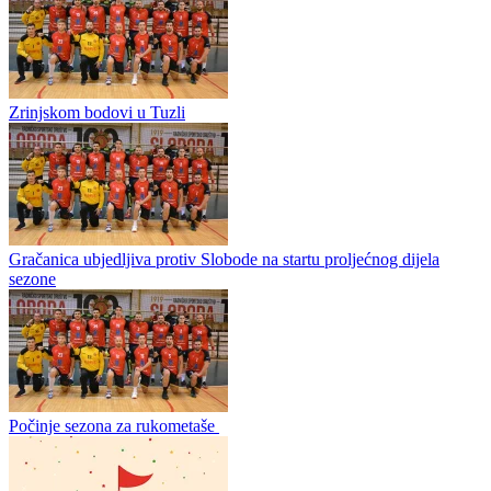
Demonstracija sile u Boriku
FOTO: www.borac-sport.com Rukometaši Borca upisali su bez
većih problema trijumf nad Slobodom u okviru 23. kola Premijer
lige BiH, i približili se ovjeri drugog...
Zrinjskom bodovi u Tuzli