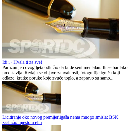
Tuzalci bez prava na grešku
Borac u neizvjesnoj završnici slavio u Tuzli
Dragiša Ćorsović
0
0