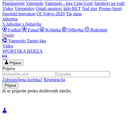
Planinarenje
Vaterpolo
Vaterpolo - lige Crne Gore
Sportovi na vodi
Video
Vremeplov
Ostali sportovi
Info BET
Naš stav
Promo Sport
Sportski horoskop
OI Tokyo 2020
Tip dana
Jahorina
S Jahorine s ljubavlju
Fudbal
Futsal
Košarka
Odbojka
Rukomet
Ostalo
Vaterpolo
Tango liga
Video
SPORTSKA BERZA
Prijava
Prijava
Zaboravljena lozinka?
Registracija
ili se prijavite preko društvenih mreža: