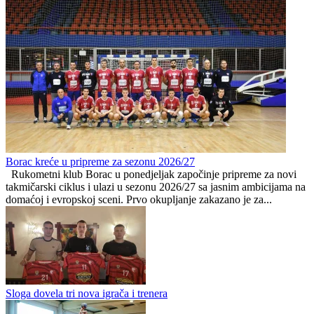
Ivan Toney optužen za
HNS osudio teški napad na
napad u noćnom klubu u
poznatog nogometnog
Londonu
suca
Preporučuje ContentExchange
Premijer liga BiH
0
0