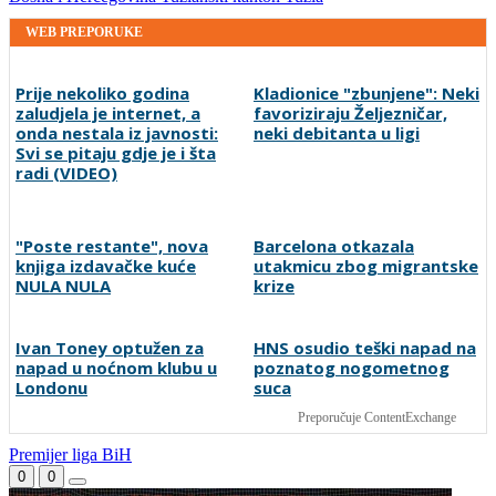
WEB PREPORUKE
Prije nekoliko godina
Kladionice "zbunjene": Neki
zaludjela je internet, a
favoriziraju Željezničar,
onda nestala iz javnosti:
neki debitanta u ligi
Svi se pitaju gdje je i šta
radi (VIDEO)
"Poste restante", nova
Barcelona otkazala
knjiga izdavačke kuće
utakmicu zbog migrantske
NULA NULA
krize