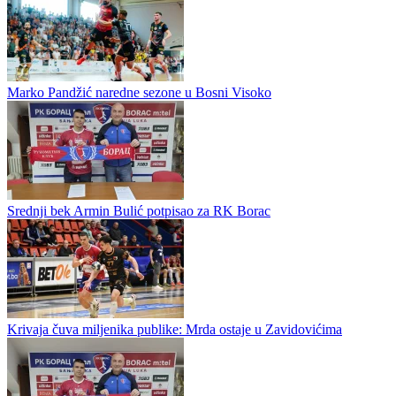
Borac kreće u pripreme za sezonu 2026/27
Rukometni klub Borac u ponedjeljak započinje pripreme za novi
takmičarski ciklus i ulazi u sezonu 2026/27 sa jasnim ambicijama na
domaćoj i evropskoj sceni. Prvo okupljanje zakazano je za...
Sloga dovela tri nova igrača i trenera
Marko Pandžić naredne sezone u Bosni Visoko