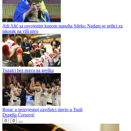
Said Husejinović završio poglavlje u Slobodi: Legenda tuzlanskog
kluba napustila Tušanj
Igor Rončević čuva gol Slobode
Adi Alić sa osvojenim kupom napušta Sileks: Nadam se prilici za
iskorak na viši nivo