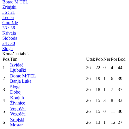
Premijer liga BiH
26. kolo
Gračanica
19
:
26
Bosna Ekoenergija
Izviđač
51
:
39
Maglaj
Konjuh
40
:
26
Vogošća
Derventa
24
:
31
Borac M:TEL
Zrinjski
36
:
21
Leotar
Goražde
33
:
36
Krivaja
Sloboda
24
:
30