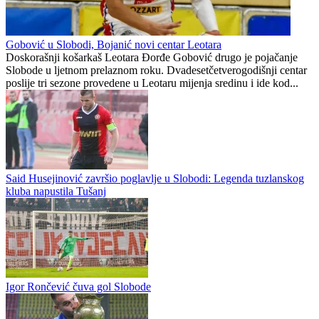
Borac bio oslabljen protiv Goražda
Tuzlanski kanton
0
0
Gobović u Slobodi, Bojanić novi centar Leotara
Doskorašnji košarkaš Leotara Đorđe Gobović drugo je pojačanje
Slobode u ljetnom prelaznom roku. Dvadesetčetverogodišnji centar
poslije tri sezone provedene u Leotaru mijenja sredinu i ide kod...