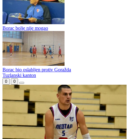
Bižić spustio rampu: Derventa nadigrala Goražde
Kreću rukometaši
Borac bolje nije mogao