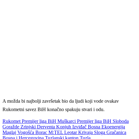
A možda bi najbolji završetak bio da ljudi koji vode ovakav
Rukometni savez BiH konačno spakuju stvari i odu.
Rukomet
Premijer liga BiH
Muškarci
Premijer liga BiH
Sloboda
Goražde
Zrinjski
Derventa
Konjuh
Izviđač
Bosna Ekoenergija
Maglaj
Vogošća
Borac M:TEL
Leotar
Krivaja
Sloga
Gračanica
Bosna i Hercegovina
Tuzlanski kanton
Tuzla