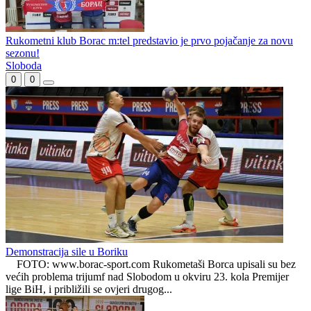
Srednji bek Armin Bulić potpisao za RK Borac
Krivaja čuva miljenika publike: Mrda ostaje u Zavidovićima
Rukometni klub Borac m:tel predstavio je prvo pojačanje za novu
sezonu!
Sloboda
0
0