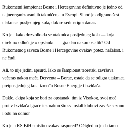
Rukometni šampionat Bosne i Hercegovine definitivno je jedno od
najneorganizovanijih takmičenja u Evropi. Sinoć je odigrano šest
utakmica posljednjeg kola, dok se sedma igra danas.
Ko je i kako dozvolio da se utakmica posljednjeg kola — koja
direktno odlučuje o opstanku — igra dan nakon ostalih? Od
Rukometnog saveza Bosne i Hercegovine ovakav potez, nažalost, i
ne čudi.
Ali, to nije jedini apsurd. Iako se šampionat teoretski završava
večeras nakon meča Derventa – Borac, ostaje da se odigra utakmica
pretposljednjeg kola između Bosne Energije i Izviđača.
Dakle, ekipa koja se bori za opstanak, tim iz Visokog, svoj meč
protiv Izviđača igraće tek nakon što svi ostali klubovi završe sezonu
i odu na odmor.
Ko je u RS BiH smislio ovakav raspored? Očigledno je da tamo