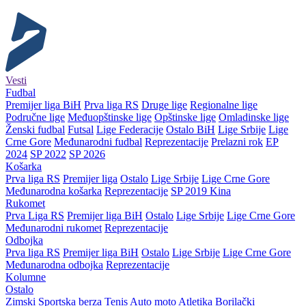
Vesti
Fudbal
Premijer liga BiH
Prva liga RS
Druge lige
Regionalne lige
Područne lige
Međuopštinske lige
Opštinske lige
Omladinske lige
Ženski fudbal
Futsal
Lige Federacije
Ostalo BiH
Lige Srbije
Lige
Crne Gore
Međunarodni fudbal
Reprezentacije
Prelazni rok
EP
2024
SP 2022
SP 2026
Košarka
Prva liga RS
Premijer liga
Ostalo
Lige Srbije
Lige Crne Gore
Međunarodna košarka
Reprezentacije
SP 2019 Kina
Rukomet
Prva Liga RS
Premijer liga BiH
Ostalo
Lige Srbije
Lige Crne Gore
Međunarodni rukomet
Reprezentacije
Odbojka
Prva liga RS
Premijer liga BiH
Ostalo
Lige Srbije
Lige Crne Gore
Međunarodna odbojka
Reprezentacije
Kolumne
Ostalo
Zimski
Sportska berza
Tenis
Auto moto
Atletika
Borilački