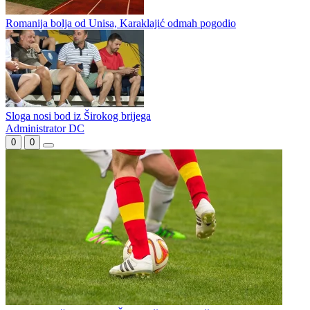
Romanija bolja od Unisa, Karaklajić odmah pogodio
Sloga nosi bod iz Širokog brijega
Administrator DC
0
0