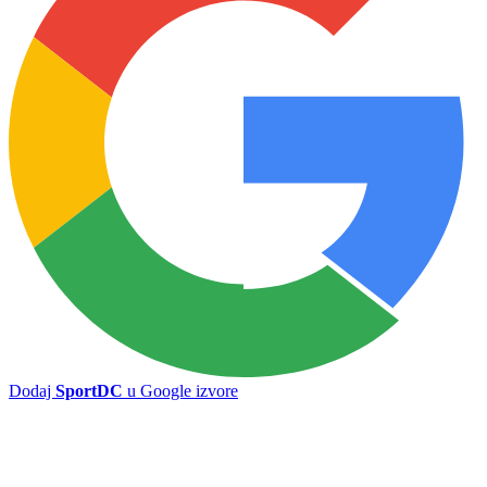
Dodaj
SportDC
u Google izvore