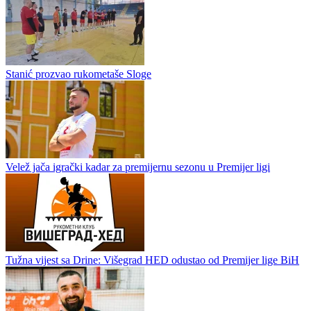
Stanić prozvao rukometaše Sloge
Velež jača igrački kadar za premijernu sezonu u Premijer ligi
Tužna vijest sa Drine: Višegrad HED odustao od Premijer lige BiH