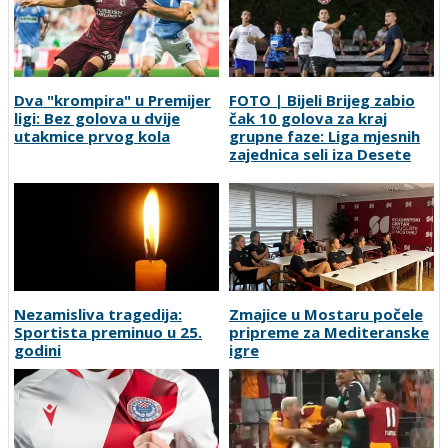
Dva "krompira" u Premijer
FOTO | Bijeli Brijeg zabio
ligi: Bez golova u dvije
čak 10 golova za kraj
utakmice prvog kola
grupne faze: Liga mjesnih
zajednica seli iza Desete
Nezamisliva tragedija:
Zmajice u Mostaru počele
Sportista preminuo u 25.
pripreme za Mediteranske
godini
igre