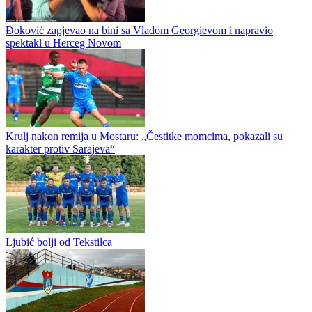
Đoković zapjevao na bini sa Vladom Georgievom i napravio
spektakl u Herceg Novom
Krulj nakon remija u Mostaru: „Čestitke momcima, pokazali su
karakter protiv Sarajeva“
Ljubić bolji od Tekstilca