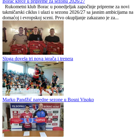
Borac kreće u pripreme za sezonu 2026/27
Rukometni klub Borac u ponedjeljak započinje pripreme za novi
takmičarski ciklus i ulazi u sezonu 2026/27 sa jasnim ambicijama na
domaćoj i evropskoj sceni. Prvo okupljanje zakazano je za...
Sloga dovela tri nova igrača i trenera
Marko Pandžić naredne sezone u Bosni Visoko