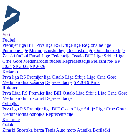
Vesti
Fudbal
Premijer liga BiH
Prva liga RS
Druge lige
Regionalne lige
Područne lige
Međuopštinske lige
Opštinske lige
Omladinske lige
Ženski fudbal
Futsal
Lige Federacije
Ostalo BiH
Lige Srbije
Lige
Crne Gore
Međunarodni fudbal
Reprezentacije
Prelazni rok
EP
2024
SP 2022
SP 2026
Košarka
Prva liga RS
Premijer liga
Ostalo
Lige Srbije
Lige Crne Gore
Međunarodna košarka
Reprezentacije
SP 2019 Kina
Rukomet
Prva Liga RS
Premijer liga BiH
Ostalo
Lige Srbije
Lige Crne Gore
Međunarodni rukomet
Reprezentacije
Odbojka
Prva liga RS
Premijer liga BiH
Ostalo
Lige Srbije
Lige Crne Gore
Međunarodna odbojka
Reprezentacije
Kolumne
Ostalo
Zimski
Sportska berza
Tenis
Auto moto
Atletika
Borilački