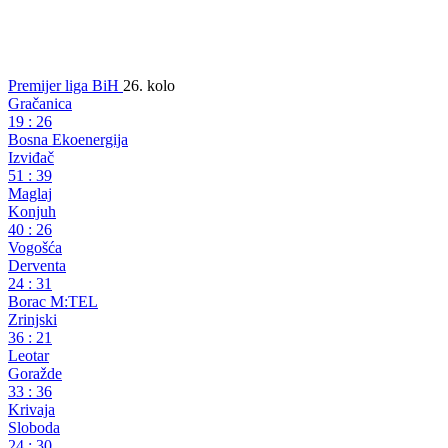
Premijer liga BiH
26. kolo
Gračanica
19
:
26
Bosna Ekoenergija
Izviđač
51
:
39
Maglaj
Konjuh
40
:
26
Vogošća
Derventa
24
:
31
Borac M:TEL
Zrinjski
36
:
21
Leotar
Goražde
33
:
36
Krivaja
Sloboda
24
:
30