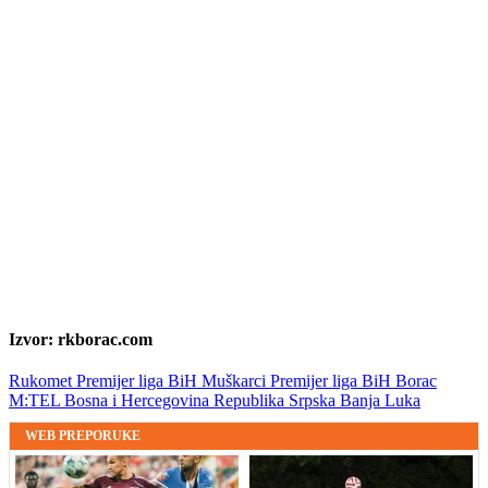
Izvor: rkborac.com
Rukomet
Premijer liga BiH
Muškarci
Premijer liga BiH
Borac
M:TEL
Bosna i Hercegovina
Republika Srpska
Banja Luka
WEB PREPORUKE