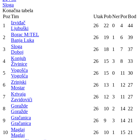
Sloga
Konačna tabela
Poz
Tim
Utak
Pob
Ner
Por
Bod
Izviđač
1
26
22
0
4
44
Ljubuški
Borac M:TEL
2
26
19
1
6
39
Banja Luka
Sloga
3
26
18
1
7
37
Doboj
Konjuh
4
26
15
3
8
33
Živinice
Vogošća
5
26
15
0
11
30
Vogošća
Zrinjski
6
26
13
1
12
27
Mostar
Krivaja
7
26
12
3
11
27
Zavidovići
Goražde
8
26
10
2
14
22
Goražde
Gračanica
9
26
9
3
14
21
Gračanica
Maglaj
10
26
10
1
15
21
Maglaj