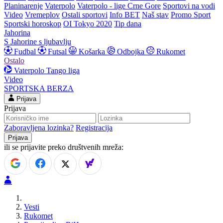
Planinarenje
Vaterpolo
Vaterpolo - lige Crne Gore
Sportovi na vodi
Video
Vremeplov
Ostali sportovi
Info BET
Naš stav
Promo Sport
Sportski horoskop
OI Tokyo 2020
Tip dana
Jahorina
S Jahorine s ljubavlju
Fudbal
Futsal
Košarka
Odbojka
Rukomet
Ostalo
Vaterpolo
Tango liga
Video
SPORTSKA BERZA
Prijava
Prijava
Zaboravljena lozinka?
Registracija
ili se prijavite preko društvenih mreža:
Vesti
Rukomet