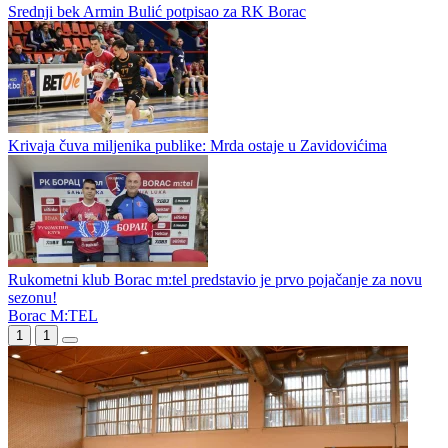
Srednji bek Armin Bulić potpisao za RK Borac
Krivaja čuva miljenika publike: Mrda ostaje u Zavidovićima
Rukometni klub Borac m:tel predstavio je prvo pojačanje za novu
sezonu!
Borac M:TEL
1
1