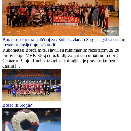
Borac m:tel u dramatičnoj završnici savladao Slogu – gol sa sedam
metara u posljednjoj sekundi!
Rukometaši Borca m:tel slavili su minimalnim rezultatom 29:28
protiv ekipe MRK Sloga u uzbudljivom meču odigranom u SD
Centar u Banjoj Luci. Utakmica je donijela je pravu rukometnu
dramu i...
Borac ili Sloga?