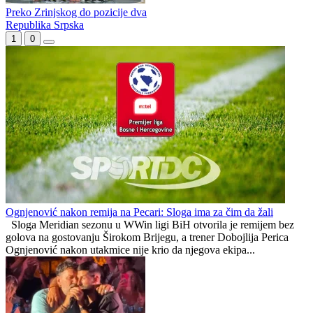
Preko Zrinjskog do pozicije dva
Republika Srpska
1
0
Ognjenović nakon remija na Pecari: Sloga ima za čim da žali
Sloga Meridian sezonu u WWin ligi BiH otvorila je remijem bez
golova na gostovanju Širokom Brijegu, a trener Dobojlija Perica
Ognjenović nakon utakmice nije krio da njegova ekipa...