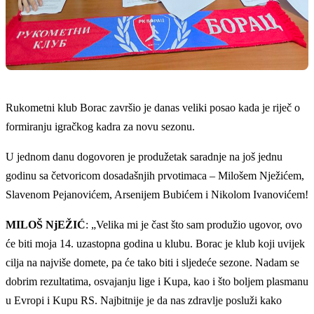
Rukometni klub Borac završio je danas veliki posao kada je riječ o
formiranju igračkog kadra za novu sezonu.
U jednom danu dogovoren je produžetak saradnje na još jednu
godinu sa četvoricom dosadašnjih prvotimaca – Milošem Nježićem,
Slavenom Pejanovićem, Arsenijem Bubićem i Nikolom Ivanovićem!
MILOŠ NjEŽIĆ
: „Velika mi je čast što sam produžio ugovor, ovo
će biti moja 14. uzastopna godina u klubu. Borac je klub koji uvijek
cilja na najviše domete, pa će tako biti i sljedeće sezone. Nadam se
dobrim rezultatima, osvajanju lige i Kupa, kao i što boljem plasmanu
u Evropi i Kupu RS. Najbitnije je da nas zdravlje posluži kako