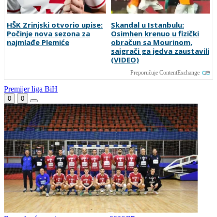
HŠK Zrinjski otvorio upise:
Skandal u Istanbulu:
Počinje nova sezona za
Osimhen krenuo u fizički
najmlađe Plemiće
obračun sa Mourinom,
saigrači ga jedva zaustavili
(VIDEO)
Preporučuje ContentExchange
Premijer liga BiH
0
0