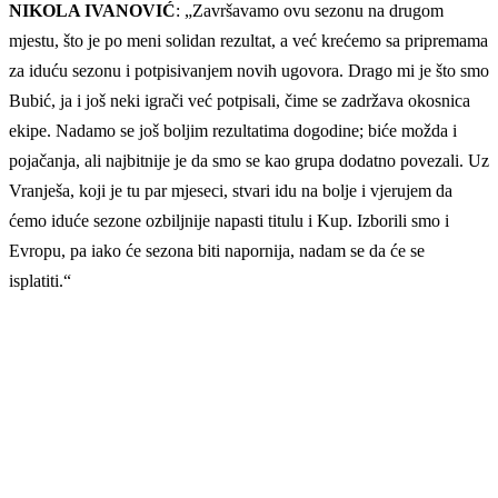
NIKOLA IVANOVIĆ
: „Završavamo ovu sezonu na drugom
mjestu, što je po meni solidan rezultat, a već krećemo sa pripremama
za iduću sezonu i potpisivanjem novih ugovora. Drago mi je što smo
Bubić, ja i još neki igrači već potpisali, čime se zadržava okosnica
ekipe. Nadamo se još boljim rezultatima dogodine; biće možda i
pojačanja, ali najbitnije je da smo se kao grupa dodatno povezali. Uz
Vranješa, koji je tu par mjeseci, stvari idu na bolje i vjerujem da
ćemo iduće sezone ozbiljnije napasti titulu i Kup. Izborili smo i
Evropu, pa iako će sezona biti napornija, nadam se da će se
isplatiti.“