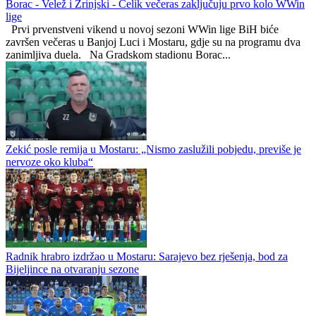
Borac - Velež i Zrinjski - Čelik večeras zaključuju prvo kolo WWin
lige
Prvi prvenstveni vikend u novoj sezoni WWin lige BiH biće
završen večeras u Banjoj Luci i Mostaru, gdje su na programu dva
zanimljiva duela. Na Gradskom stadionu Borac...
Zekić posle remija u Mostaru: „Nismo zaslužili pobjedu, previše je
nervoze oko kluba“
Radnik hrabro izdržao u Mostaru: Sarajevo bez rješenja, bod za
Bijeljince na otvaranju sezone