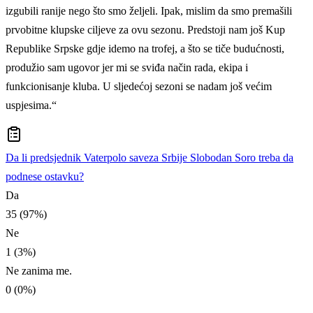
izgubili ranije nego što smo željeli. Ipak, mislim da smo premašili
prvobitne klupske ciljeve za ovu sezonu. Predstoji nam još Kup
Republike Srpske gdje idemo na trofej, a što se tiče budućnosti,
produžio sam ugovor jer mi se sviđa način rada, ekipa i
funkcionisanje kluba. U sljedećoj sezoni se nadam još većim
uspjesima.“
Da li predsjednik Vaterpolo saveza Srbije Slobodan Soro treba da
podnese ostavku?
Da
35 (97%)
Ne
1 (3%)
Ne zanima me.
0 (0%)