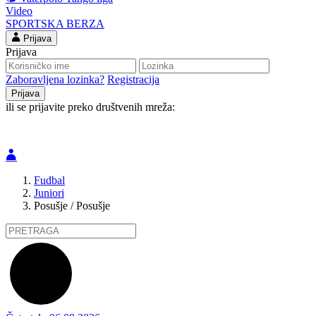
Video
SPORTSKA BERZA
Prijava
Prijava
Zaboravljena lozinka?
Registracija
ili se prijavite preko društvenih mreža:
Fudbal
Juniori
Posušje / Posušje