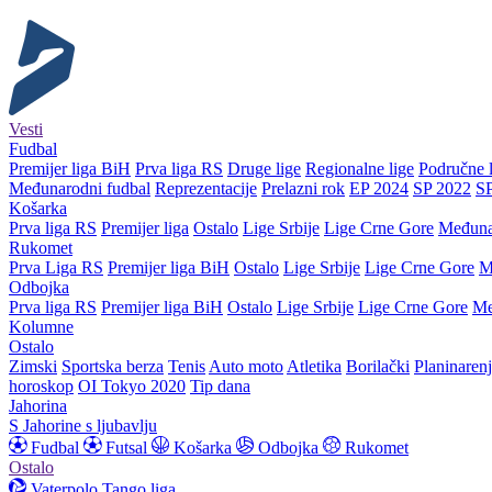
Vesti
Fudbal
Premijer liga BiH
Prva liga RS
Druge lige
Regionalne lige
Područne l
Međunarodni fudbal
Reprezentacije
Prelazni rok
EP 2024
SP 2022
S
Košarka
Prva liga RS
Premijer liga
Ostalo
Lige Srbije
Lige Crne Gore
Međuna
Rukomet
Prva Liga RS
Premijer liga BiH
Ostalo
Lige Srbije
Lige Crne Gore
M
Odbojka
Prva liga RS
Premijer liga BiH
Ostalo
Lige Srbije
Lige Crne Gore
Me
Kolumne
Ostalo
Zimski
Sportska berza
Tenis
Auto moto
Atletika
Borilački
Planinaren
horoskop
OI Tokyo 2020
Tip dana
Jahorina
S Jahorine s ljubavlju
Fudbal
Futsal
Košarka
Odbojka
Rukomet
Ostalo
Vaterpolo
Tango liga