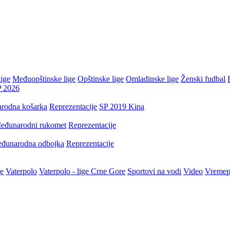
ige
Međuopštinske lige
Opštinske lige
Omladinske lige
Ženski fudbal
P 2026
rodna košarka
Reprezentacije
SP 2019 Kina
eđunarodni rukomet
Reprezentacije
đunarodna odbojka
Reprezentacije
je
Vaterpolo
Vaterpolo - lige Crne Gore
Sportovi na vodi
Video
Vremep