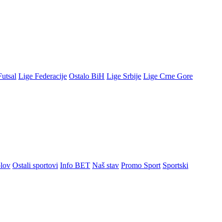
Futsal
Lige Federacije
Ostalo BiH
Lige Srbije
Lige Crne Gore
lov
Ostali sportovi
Info BET
Naš stav
Promo Sport
Sportski