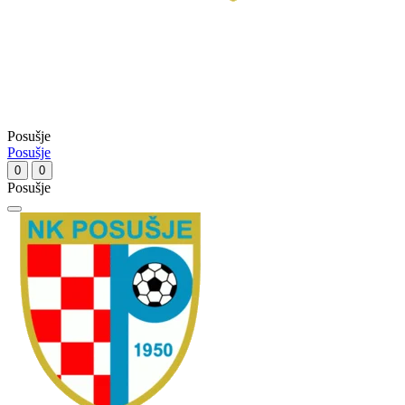
Posušje
Posušje
0
0
Posušje