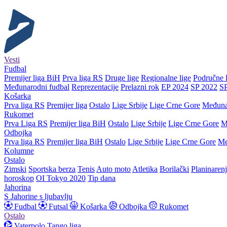
Vesti
Fudbal
Premijer liga BiH
Prva liga RS
Druge lige
Regionalne lige
Područne l
Međunarodni fudbal
Reprezentacije
Prelazni rok
EP 2024
SP 2022
S
Košarka
Prva liga RS
Premijer liga
Ostalo
Lige Srbije
Lige Crne Gore
Međuna
Rukomet
Prva Liga RS
Premijer liga BiH
Ostalo
Lige Srbije
Lige Crne Gore
M
Odbojka
Prva liga RS
Premijer liga BiH
Ostalo
Lige Srbije
Lige Crne Gore
Me
Kolumne
Ostalo
Zimski
Sportska berza
Tenis
Auto moto
Atletika
Borilački
Planinaren
horoskop
OI Tokyo 2020
Tip dana
Jahorina
S Jahorine s ljubavlju
Fudbal
Futsal
Košarka
Odbojka
Rukomet
Ostalo
Vaterpolo
Tango liga