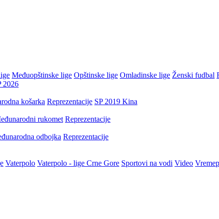
ige
Međuopštinske lige
Opštinske lige
Omladinske lige
Ženski fudbal
P 2026
rodna košarka
Reprezentacije
SP 2019 Kina
eđunarodni rukomet
Reprezentacije
đunarodna odbojka
Reprezentacije
je
Vaterpolo
Vaterpolo - lige Crne Gore
Sportovi na vodi
Video
Vremep