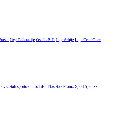
Futsal
Lige Federacije
Ostalo BiH
Lige Srbije
Lige Crne Gore
lov
Ostali sportovi
Info BET
Naš stav
Promo Sport
Sportski