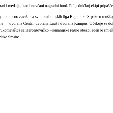
ehari i medalje, kao i novčani nagradni fond. Pobjedničkoj ekipi pripa
iga, odnosno završnica svih omladinskih liga Republike Srpske u muškoj
orane — dvorana Centar, dvorana Lauš i dvorana Kampus. Očekuje se dol
rukometašica sa Hercegovačko –romanijske regije obezbijeđen je smješta
blike Srpske.