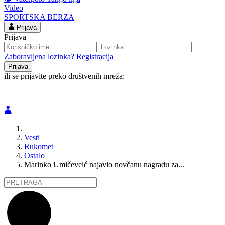
Video
SPORTSKA BERZA
Prijava
Prijava
Zaboravljena lozinka?
Registracija
ili se prijavite preko društvenih mreža:
Vesti
Rukomet
Ostalo
Marinko Umičeveić najavio novčanu nagradu za...