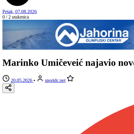
Petak, 07.08.2026
0 / 2
utakmica
Marinko Umičeveić najavio nov
20.05.2026
•
sportdc.net