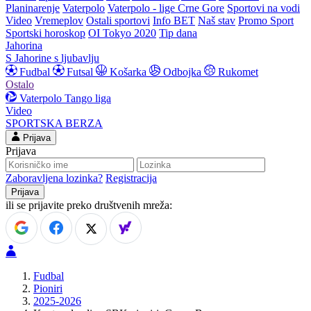
Planinarenje
Vaterpolo
Vaterpolo - lige Crne Gore
Sportovi na vodi
Video
Vremeplov
Ostali sportovi
Info BET
Naš stav
Promo Sport
Sportski horoskop
OI Tokyo 2020
Tip dana
Jahorina
S Jahorine s ljubavlju
Fudbal
Futsal
Košarka
Odbojka
Rukomet
Ostalo
Vaterpolo
Tango liga
Video
SPORTSKA BERZA
Prijava
Prijava
Zaboravljena lozinka?
Registracija
ili se prijavite preko društvenih mreža:
Fudbal
Pioniri
2025-2026