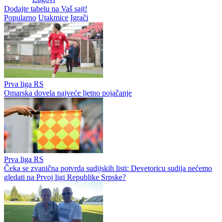
Dodajte tabelu na Vaš sajt!
WEB PREPORUKE
Skandalozno i sramotno:
Zmajice u Mostaru počele
Delije na Marakani veličale
pripreme za Mediteranske
Ratka Mladića (FOTO)
igre
VIDEO: Navijači Torcide i
Zašto su Crnogorci spustili
BBB-a se potukli kod
glave prije utakmice na SP-u
zagrebačkog aerodroma
u Zagrebu?
Lana Pudar i dalje mora
Dva "krompira" u Premijer
putovati 100 kilometara od
ligi: Bez golova u dvije
Mostara kako bi trenirala
utakmice prvog kola
Preporučuje ContentExchange
Popularno
Utakmice
Igrači