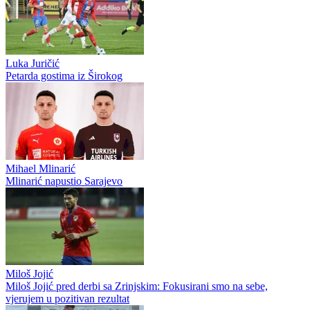
Selmir Pidro
Zvanično: Selmir Pidro ponovo obukao bordo dres, Sarajevo
ozvaničilo veliki povratak
Said Husejinović
Said Husejinović završio poglavlje u Slobodi: Legenda tuzlanskog
kluba napustila Tušanj