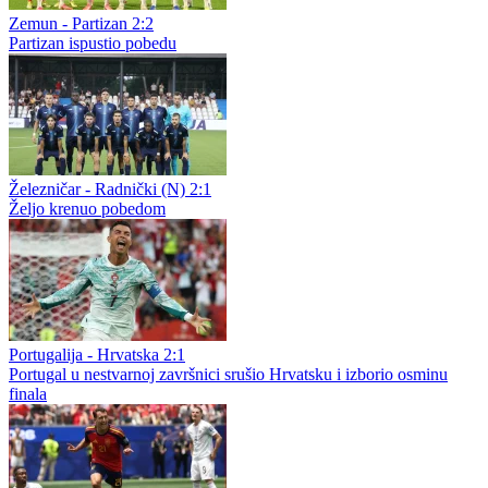
Željezničar - BSK 2:1
Željezničar i BSK Banja Luka od 20.00 časova otvaraju šampionat -
tekstualni prenos
Francuska - Engleska 4:6
Deset golova u ludom meču: Engleska uzela bronzu, Dešan se
oprostio, Mbape poslao poruku
Zemun - Partizan 2:2
Partizan ispustio pobedu