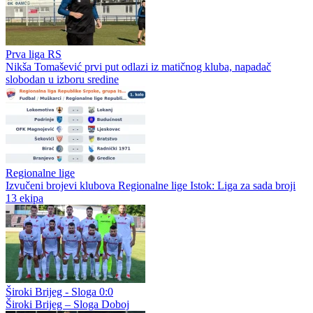
Prva liga RS
Nikola Bjeloš golom sa centra najavio novu sezonu
Prva liga RS
Sutjeska sigurna u drugoj provjeri
Prva liga RS