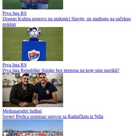
Prva liga RS
Omarska dovela najveće ljetno pojačanje
Prva liga RS
Čeka se zvanična potvrda sudijskih listi: Devetoricu sudija nećemo
gledati na Prvoj ligi Republike Srpske?
Prva liga RS
Dragan Kulina ponovo na utakmici Slavije, na stadionu ga sačekao
poklon