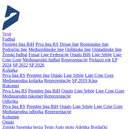
Vesti
Fudbal
Premijer liga BiH
Prva liga RS
Druge lige
Regionalne lige
Područne lige
Međuopštinske lige
Opštinske lige
Omladinske lige
Ženski fudbal
Futsal
Lige Federacije
Ostalo BiH
Lige Srbije
Lige
Crne Gore
Međunarodni fudbal
Reprezentacije
Prelazni rok
EP
2024
SP 2022
SP 2026
Košarka
Prva liga RS
Premijer liga
Ostalo
Lige Srbije
Lige Crne Gore
Međunarodna košarka
Reprezentacije
SP 2019 Kina
Rukomet
Prva Liga RS
Premijer liga BiH
Ostalo
Lige Srbije
Lige Crne Gore
Međunarodni rukomet
Reprezentacije
Odbojka
Prva liga RS
Premijer liga BiH
Ostalo
Lige Srbije
Lige Crne Gore
Međunarodna odbojka
Reprezentacije
Kolumne
Ostalo
Zimski
Sportska berza
Tenis
Auto moto
Atletika
Borilački