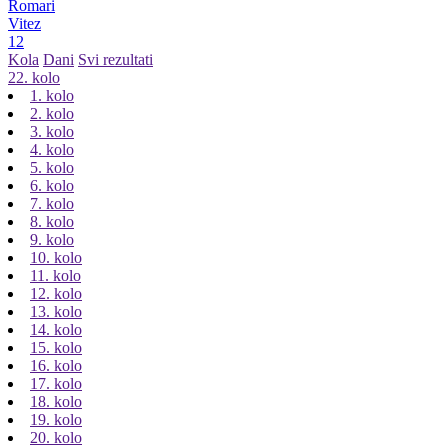
Romari
Vitez
12
Kola
Dani
Svi rezultati
22. kolo
1. kolo
2. kolo
3. kolo
4. kolo
5. kolo
6. kolo
7. kolo
8. kolo
9. kolo
10. kolo
11. kolo
12. kolo
13. kolo
14. kolo
15. kolo
16. kolo
17. kolo
18. kolo
19. kolo
20. kolo