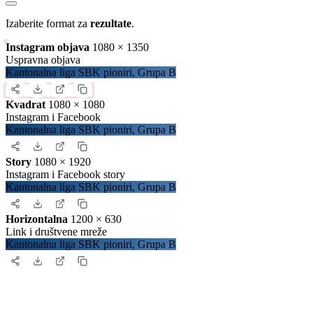
po utakmici
Detalji
Zatvori
Preuzimanje sadržaja
Iskopirajte ovaj kod u Vašu web stranicu:
Ovako će izgledati prikaz na Vašoj stranici:
Zatvori
Slika za deljenje
Izaberite format za
rezultate
.
Instagram objava
1080 × 1350
Uspravna objava