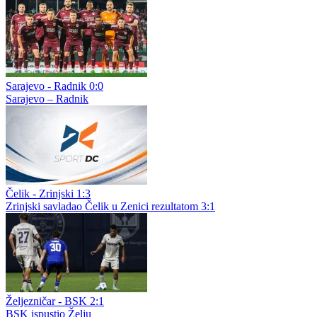
Nikša Tomašević prvi put odlazi iz matičnog kluba, napadač
slobodan u izboru sredine
Regionalne lige
Izvučeni brojevi klubova Regionalne lige Istok: Liga za sada broji
13 ekipa
Široki Brijeg - Sloga 0:0
Široki Brijeg – Sloga Doboj