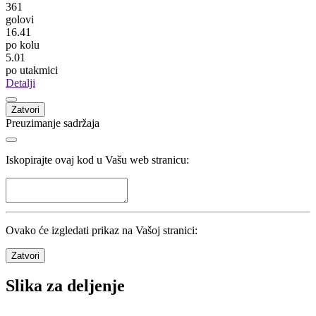
Ognjen Đuričin
Razišli se Leotar i Đuričin
Ljubomir Pejović
Nakon 2 mjeseca napušta Sarajevo
Statistika
Kola
22
/
22
Utakmice
72
/
72
Domaćin
Nerešeno
Gost
361
golovi
16.41
po kolu
5.01