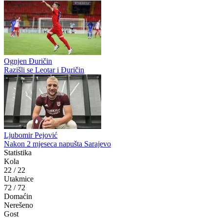
Nikola Mojović
Mojović: Lider se mora respektovati
Luka Juričić
Borac ide u Posušje po tri boda
Nikola Komazec
Nikola Komazec ponovo u Slobodi Tuzli!