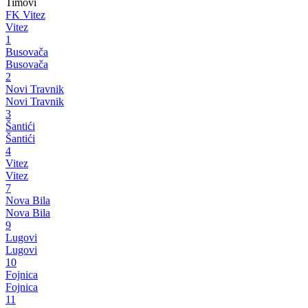
Timovi
FK Vitez
Vitez
1
Busovača
Busovača
2
Novi Travnik
Novi Travnik
3
Šantići
Šantići
4
Vitez
Vitez
7
Nova Bila
Nova Bila
9
Lugovi
Lugovi
10
Fojnica
Fojnica
11