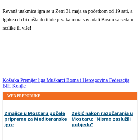
Revanš utakmica igra se u Zetri 31 maja sa početkom od 19 sati, a
Igokea da bi došla do titule prvaka mora savladati Bosnu sa sedam
razlike ili više!
Košarka
Premijer liga
Muškarci
Bosna i Hercegovina
Federacija
BiH
Konjic
WEB PREPORUKE
Zmajice u Mostaru počele
Zekić nakon razočaranja u
pripreme za Mediteranske
Mostaru: "Nismo zaslužili
igre
pobjedu"