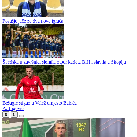
Posušje jače za dva nova igrača
Švedska u završnici slomila otpor kadeta BiH i slavila u Skoplju
Bešagić stigao u Velež umjesto Babića
A. Jugović
0
0