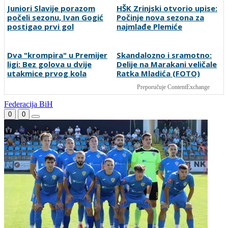
Juniori Slavije porazom
HŠK Zrinjski otvorio upise:
počeli sezonu, Ivan Gogić
Počinje nova sezona za
postigao prvi gol
najmlađe Plemiće
Dva "krompira" u Premijer
Skandalozno i sramotno:
ligi: Bez golova u dvije
Delije na Marakani veličale
utakmice prvog kola
Ratka Mladića (FOTO)
Preporučuje ContentExchange
Federacija BiH
0
0