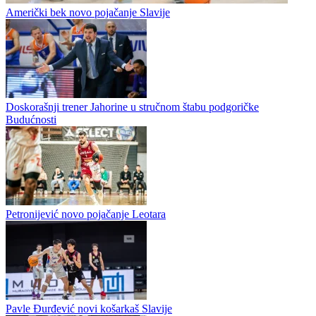
Američki bek novo pojačanje Slavije
Doskorašnji trener Jahorine u stručnom štabu podgoričke
Budućnosti
Petronijević novo pojačanje Leotara
Pavle Đurđević novi košarkaš Slavije