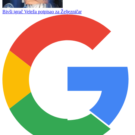
Bivši igrač Veleža potpisao za Željezničar