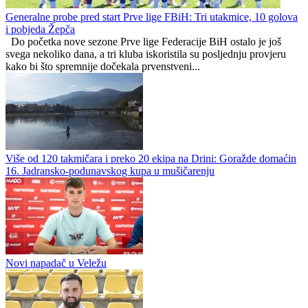
Generalne probe pred start Prve lige FBiH: Tri utakmice, 10 golova
i pobjeda Žepča
Do početka nove sezone Prve lige Federacije BiH ostalo je još
svega nekoliko dana, a tri kluba iskoristila su posljednju provjeru
kako bi što spremnije dočekala prvenstveni...
Više od 120 takmičara i preko 20 ekipa na Drini: Goražde domaćin
16. Jadransko-podunavskog kupa u mušičarenju
Novi napadač u Veležu