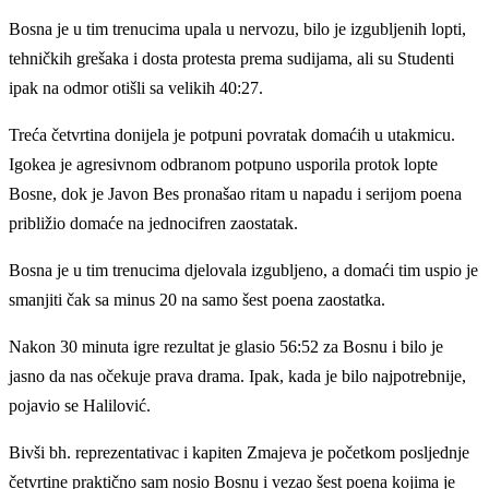
Bosna je u tim trenucima upala u nervozu, bilo je izgubljenih lopti,
tehničkih grešaka i dosta protesta prema sudijama, ali su Studenti
ipak na odmor otišli sa velikih 40:27.
Treća četvrtina donijela je potpuni povratak domaćih u utakmicu.
Igokea je agresivnom odbranom potpuno usporila protok lopte
Bosne, dok je Javon Bes pronašao ritam u napadu i serijom poena
približio domaće na jednocifren zaostatak.
Bosna je u tim trenucima djelovala izgubljeno, a domaći tim uspio je
smanjiti čak sa minus 20 na samo šest poena zaostatka.
Nakon 30 minuta igre rezultat je glasio 56:52 za Bosnu i bilo je
jasno da nas očekuje prava drama. Ipak, kada je bilo najpotrebnije,
pojavio se Halilović.
Bivši bh. reprezentativac i kapiten Zmajeva je početkom posljednje
četvrtine praktično sam nosio Bosnu i vezao šest poena kojima je