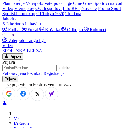
Planinarenje
Vaterpolo
Vaterpolo - lige Crne Gore
Sportovi na vodi
Video
Vremeplov
Ostali sportovi
Info BET
Naš stav
Promo Sport
Sportski horoskop
OI Tokyo 2020
Tip dana
Jahorina
S Jahorine s ljubavlju
Fudbal
Futsal
Košarka
Odbojka
Rukomet
Ostalo
Vaterpolo
Tango liga
Video
SPORTSKA BERZA
Prijava
Prijava
Zaboravljena lozinka?
Registracija
ili se prijavite preko društvenih mreža:
Vesti
Košarka