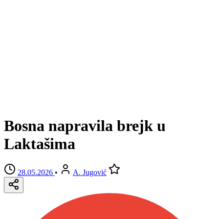
Bosna napravila brejk u
Laktašima
28.05.2026
•
A. Jugović