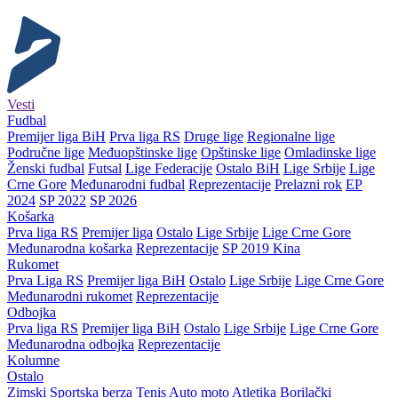
Vesti
Fudbal
Premijer liga BiH
Prva liga RS
Druge lige
Regionalne lige
Područne lige
Međuopštinske lige
Opštinske lige
Omladinske lige
Ženski fudbal
Futsal
Lige Federacije
Ostalo BiH
Lige Srbije
Lige
Crne Gore
Međunarodni fudbal
Reprezentacije
Prelazni rok
EP
2024
SP 2022
SP 2026
Košarka
Prva liga RS
Premijer liga
Ostalo
Lige Srbije
Lige Crne Gore
Međunarodna košarka
Reprezentacije
SP 2019 Kina
Rukomet
Prva Liga RS
Premijer liga BiH
Ostalo
Lige Srbije
Lige Crne Gore
Međunarodni rukomet
Reprezentacije
Odbojka
Prva liga RS
Premijer liga BiH
Ostalo
Lige Srbije
Lige Crne Gore
Međunarodna odbojka
Reprezentacije
Kolumne
Ostalo
Zimski
Sportska berza
Tenis
Auto moto
Atletika
Borilački