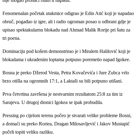
nije mogao pronaći ritam u napadu.
Fenomenalan početak utakmice odigrao je Edin Atić koji je napadao
obruč, pogađao iz igre, ali i radio ogroman posao u odbrani gdje je
upisao spektakularnu blokadu nad Ahmad Malik Rorije pri šutu za
tri poena.
Dominaciju pod košem demonstrirao je i Miralem Halilović koji je
blokadama i ukradenim loptama potpuno poremetio napad Igokee.
Bosna je preko Džerod Vesta, Petra Kovačevića i Jure Zubca vrlo
brzo otišla na ogromnih 17:1, a Laktaši su bili potpuno utišani.
Prva četvrtina završena je nestvarnim rezultatom 25:8 za tim iz
Sarajeva. U drugoj dionici Igokea se ipak probudila.
Pressing po cijelom terenu počeo je stvarati velike probleme Bosni,
a domaći su preko Roriea, Dragan Milosavljević i Jakov Mustapić
počeli topiti veliku razliku.