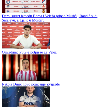
Derbi susret između Borca i Veleža pripao Musiću, Bandić sudi
Sarajevu, a Ljajić u Mostaru
Omladinac PSG-a potpisao za Velež
Nikola Đurić novo pojačanje Zvijezde