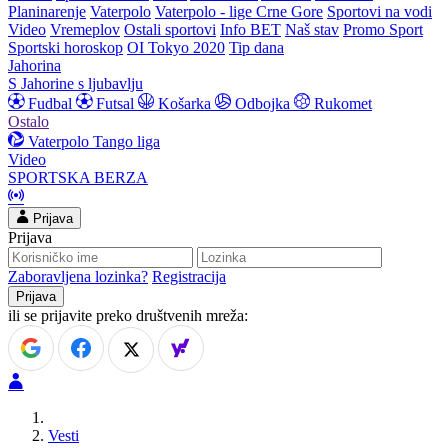
Planinarenje
Vaterpolo
Vaterpolo - lige Crne Gore
Sportovi na vodi
Video
Vremeplov
Ostali sportovi
Info BET
Naš stav
Promo Sport
Sportski horoskop
OI Tokyo 2020
Tip dana
Jahorina
S Jahorine s ljubavlju
Fudbal
Futsal
Košarka
Odbojka
Rukomet
Ostalo
Vaterpolo
Tango liga
Video
SPORTSKA BERZA
Prijava
Prijava
Zaboravljena lozinka?
Registracija
ili se prijavite preko društvenih mreža:
Vesti