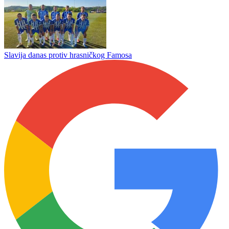
Prvoligaški okršaj kraj Ćehotine
Ivan Gambelić novo pojačanje Romanije
Slavija danas protiv hrasničkog Famosa