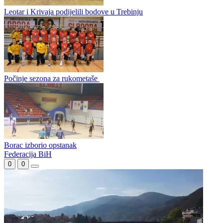
Zrinjski bez rješenja u Zavidovićima
Simon Mrda novo pojačanje Krivaje
Leotar i Krivaja podijelili bodove u Trebinju
Počinje sezona za rukometaše