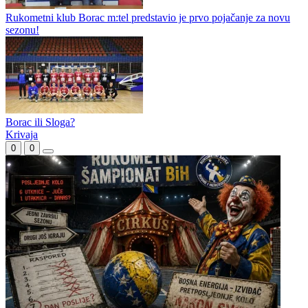
Marko Pandžić naredne sezone u Bosni Visoko
Srednji bek Armin Bulić potpisao za RK Borac
Rukometni klub Borac m:tel predstavio je prvo pojačanje za novu
sezonu!