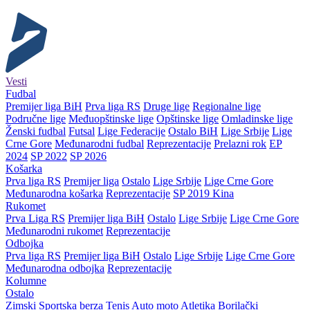
Vesti
Fudbal
Premijer liga BiH
Prva liga RS
Druge lige
Regionalne lige
Područne lige
Međuopštinske lige
Opštinske lige
Omladinske lige
Ženski fudbal
Futsal
Lige Federacije
Ostalo BiH
Lige Srbije
Lige
Crne Gore
Međunarodni fudbal
Reprezentacije
Prelazni rok
EP
2024
SP 2022
SP 2026
Košarka
Prva liga RS
Premijer liga
Ostalo
Lige Srbije
Lige Crne Gore
Međunarodna košarka
Reprezentacije
SP 2019 Kina
Rukomet
Prva Liga RS
Premijer liga BiH
Ostalo
Lige Srbije
Lige Crne Gore
Međunarodni rukomet
Reprezentacije
Odbojka
Prva liga RS
Premijer liga BiH
Ostalo
Lige Srbije
Lige Crne Gore
Međunarodna odbojka
Reprezentacije
Kolumne
Ostalo
Zimski
Sportska berza
Tenis
Auto moto
Atletika
Borilački