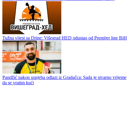
Tubina
Stanić prozvao rukometaše Sloge
Velež jača igrački kadar za premijernu sezonu u Premijer ligi
Tužna vijest sa Drine: Višegrad HED odustao od Premijer lige BiH