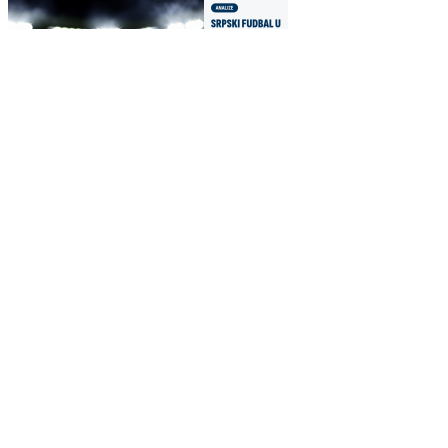
Horizontalna
1200 × 630
Link i društvene mreže