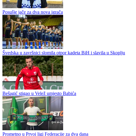
Jadransko-podunavskog kupa u mušičarenju, velikog
međunarodnog sportskog događaja koji će na rijeci Drini okupiti
više od 120...
Novi napadač u Veležu
Posušje jače za dva nova igrača