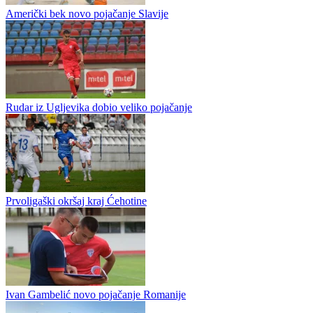
Osam golova Slavije komšijama iz Hrasnice
Slavija iz Istočnog Sarajeva je u prijateljskoj utakmici savladala
hrasnički Famos, drugoligaša Federacije Bosne i Hercegovine 8:0.
Pokazala je Slavija jako dobru angažovanost u ovoj utakmici,...
Američki bek novo pojačanje Slavije
Rudar iz Ugljevika dobio veliko pojačanje