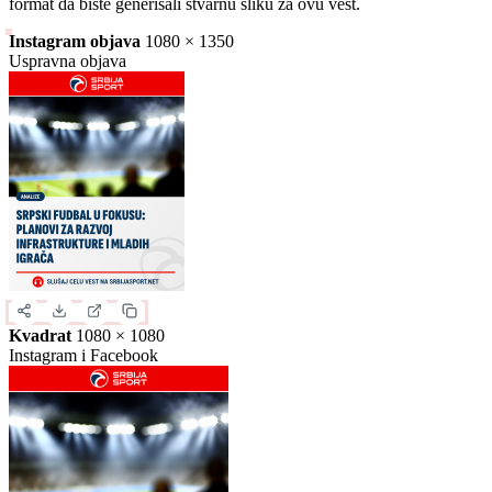
Slika za deljenje
Izaberite format slike.
Ovo je samo generički prikaz izgleda formata. Kliknite na željeni
format da biste generisali stvarnu sliku za ovu vest.
Instagram objava
1080 × 1350
Uspravna objava