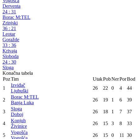
Premijer liga BiH
26. kolo
Gračanica
19
:
26
Bosna Ekoenergija
Izviđač
51
:
39
Maglaj
Konjuh
40
:
26
Vogošća
Derventa
24
:
31
Borac M:TEL
Zrinjski
36
:
21
Leotar
Goražde
33
:
36
Krivaja