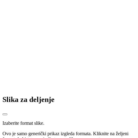
Pandžić nakon uspjeha odlazi iz Gradačca: Sada je stvarno vrijeme
da se vratim kući