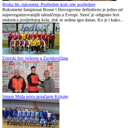
Borac ili Sloga?
Krivaja
0
0
Bruka bh. rukometa: Posljednje kolo nije posljednje
Rukometni šampionat Bosne i Hercegovine definitivno je jedno od
najneorganizovanijih takmičenja u Evropi. Sinoć je odigrano šest
utakmica posljednjeg kola, dok se sedma igra danas. Ko je i kako...