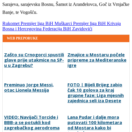
Sarajeva, sarajevsku Bosnu, Šamot iz Aranđelovca, Goč iz Vrnjačke
Banje, te Vogošću.
Rukomet
Premijer liga BiH
Muškarci
Premijer liga BiH
Krivaja
Bosna i Hercegovina
Federacija BiH
Zavidovići
WEB PREPORUKE
Zašto su Crnogorci spustili
Zmajice u Mostaru počele
glave prije utakmice na SP-
pripreme za Mediteranske
u u Zagrebu?
igre