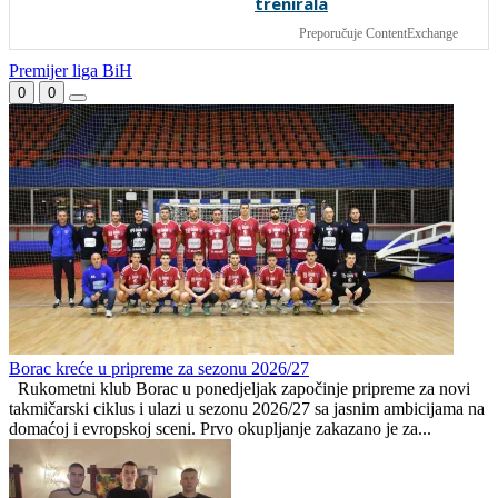
Preminuo Jorge Messi,
FOTO | Bijeli Brijeg zabio
otac Lionela Messija
čak 10 golova za kraj
grupne faze: Liga mjesnih
zajednica seli iza Desete
VIDEO: Navijači Torcide i
Lana Pudar i dalje mora
BBB-a se potukli kod
putovati 100 kilometara
zagrebačkog aerodroma
od Mostara kako bi
trenirala
Preporučuje ContentExchange
Premijer liga BiH
0
0