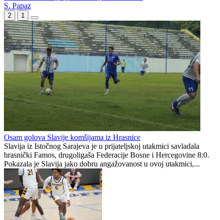
Švedska u završnici slomila otpor kadeta BiH i slavila u Skoplju
Bešagić stigao u Velež umjesto Babića
Prometno u Prvoj ligi Federacije za dva dana
S. Papaz
2
1