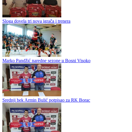
Borac kreće u pripreme za sezonu 2026/27
Rukometni klub Borac u ponedjeljak započinje pripreme za novi
takmičarski ciklus i ulazi u sezonu 2026/27 sa jasnim ambicijama na
domaćoj i evropskoj sceni. Prvo okupljanje zakazano je za...
Sloga dovela tri nova igrača i trenera