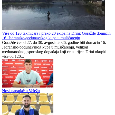
Borac izborio opstanak
Federacija BiH
0
0
Više od 120 takmičara i preko 20 ekipa na Drini: Goražde domaćin
16. Jadransko-podunavskog kupa u mušičarenju
Goražde će od 27. do 30. avgusta 2026. godine biti domaćin 16.