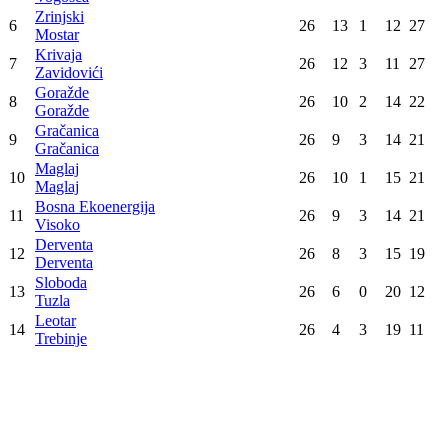
Sloboda
24
:
30
Sloga
Konačna tabela
Poz
Tim
Utak
Pob
Ner
Por
Bod
Izviđač
1
26
22
0
4
44
Ljubuški
Borac M:TEL
2
26
19
1
6
39
Banja Luka
Sloga
3
26
18
1
7
37
Doboj
Konjuh
4
26
15
3
8
33
Živinice
Vogošća
5
26
15
0
11
30
Vogošća
Zrinjski
6
26
13
1
12
27
Mostar
Krivaja
7
26
12
3
11
27
Zavidovići
Goražde
8
26
10
2
14
22
Goražde
Gračanica
9
26
9
3
14
21
Gračanica
Maglaj