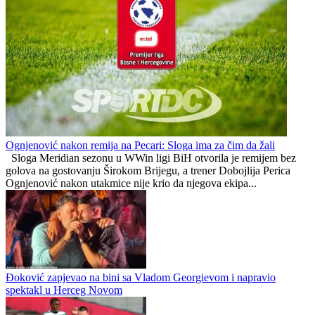
Ognjenović nakon remija na Pecari: Sloga ima za čim da žali
Sloga Meridian sezonu u WWin ligi BiH otvorila je remijem bez
golova na gostovanju Širokom Brijegu, a trener Dobojlija Perica
Ognjenović nakon utakmice nije krio da njegova ekipa...
Đoković zapjevao na bini sa Vladom Georgievom i napravio
spektakl u Herceg Novom