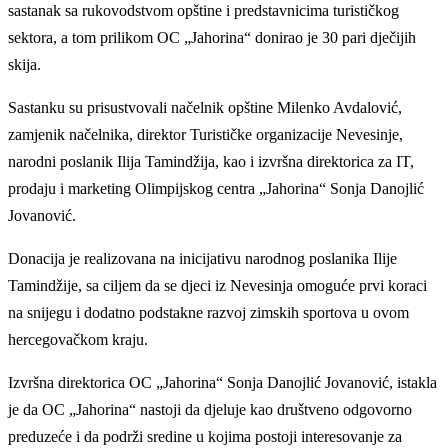
sastanak sa rukovodstvom opštine i predstavnicima turističkog
sektora, a tom prilikom OC
„
Jahorina
“
donirao je 30 pari
dječijih
skija
.
Sastanku su prisustvovali načelnik opštine Milenko Avdalović,
zamjenik načelnika, direktor Turističke organizacije Nevesinje,
narodni poslanik Ilija Tamindžija, kao i izvršna direktorica za IT,
prodaju i marketing Olimpijskog centra
„
Jahorina
“
Sonja Danojlić
Jovanović
.
Donacija je realizovana na inicijativu narodnog poslanika Ilije
Tamindžije, sa ciljem da se djeci iz Nevesinja omoguće prvi koraci
na snijegu i dodatno podstakne razvoj zimskih sportova u ovom
hercegovačkom kraju.
Izvršna direktorica OC
„
Jahorina
“
Sonja Danojlić Jovanović, istakla
je da
OC „
Jahorina
“
nastoji da djeluje kao društveno odgovorn
o
preduzeće
i da podrži sredine u kojima postoji interesovanje za