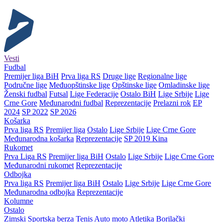
Vesti
Fudbal
Premijer liga BiH
Prva liga RS
Druge lige
Regionalne lige
Područne lige
Međuopštinske lige
Opštinske lige
Omladinske lige
Ženski fudbal
Futsal
Lige Federacije
Ostalo BiH
Lige Srbije
Lige
Crne Gore
Međunarodni fudbal
Reprezentacije
Prelazni rok
EP
2024
SP 2022
SP 2026
Košarka
Prva liga RS
Premijer liga
Ostalo
Lige Srbije
Lige Crne Gore
Međunarodna košarka
Reprezentacije
SP 2019 Kina
Rukomet
Prva Liga RS
Premijer liga BiH
Ostalo
Lige Srbije
Lige Crne Gore
Međunarodni rukomet
Reprezentacije
Odbojka
Prva liga RS
Premijer liga BiH
Ostalo
Lige Srbije
Lige Crne Gore
Međunarodna odbojka
Reprezentacije
Kolumne
Ostalo
Zimski
Sportska berza
Tenis
Auto moto
Atletika
Borilački