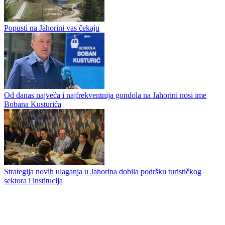
Popusti na Jahorini vas čekaju
Od danas najveća i najfrekventnija gondola na Jahorini nosi ime
Bobana Kusturića
Strategija novih ulaganja u Jahorina dobila podršku turističkog
sektora i institucija