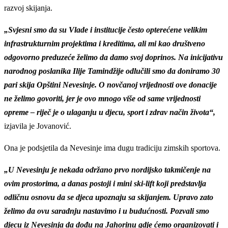
razvoj skijanja.
„Svjesni smo da su Vlade i institucije često opterećene velikim
infrastrukturnim projektima i kreditima, ali mi kao društveno
odgovorno preduzeće želimo da damo svoj doprinos. Na inicijativu
narodnog poslanika Ilije Tamindžije odlučili smo da doniramo 30
pari skija Opštini Nevesinje. O novčanoj vrijednosti ove donacije
ne želimo govoriti, jer je ovo mnogo više od same vrijednosti
opreme – riječ je o ulaganju u djecu, sport i zdrav način života“,
izjavila je Jovanović.
Ona je podsjetila da Nevesinje ima dugu tradiciju zimskih sportova.
„U Nevesinju je nekada održano prvo nordijsko takmičenje na
ovim prostorima, a danas postoji i mini ski-lift koji predstavlja
odličnu osnovu da se djeca upoznaju sa skijanjem. Upravo zato
želimo da ovu saradnju nastavimo i u budućnosti. Pozvali smo
djecu iz Nevesinja da dođu na Jahorinu gdje ćemo organizovati i