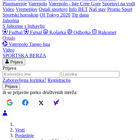
Planinarenje
Vaterpolo
Vaterpolo - lige Crne Gore
Sportovi na vodi
Video
Vremeplov
Ostali sportovi
Info BET
Naš stav
Promo Sport
Sportski horoskop
OI Tokyo 2020
Tip dana
Jahorina
S Jahorine s ljubavlju
Fudbal
Futsal
Košarka
Odbojka
Rukomet
Ostalo
Vaterpolo
Tango liga
Video
SPORTSKA BERZA
Prijava
Prijava
Zaboravljena lozinka?
Registracija
ili se prijavite preko društvenih mreža:
Vesti
Poslednje