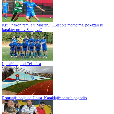
Krulj nakon remija u Mostaru: „Čestitke momcima, pokazali su
karakter protiv Sarajeva“
Ljubić bolji od Tekstilca
Romanija bolja od Unisa, Karaklajić odmah pogodio