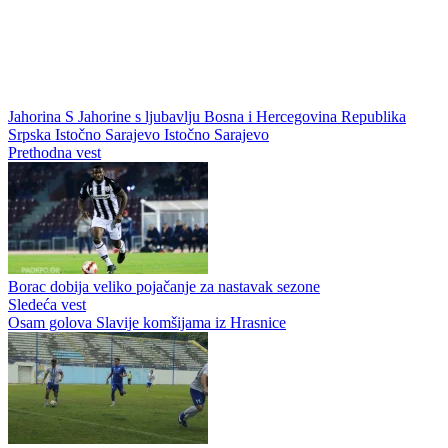
Jahorina
S Jahorine s ljubavlju
Bosna i Hercegovina
Republika
Srpska
Istočno Sarajevo
Istočno Sarajevo
Prethodna vest
Borac dobija veliko pojačanje za nastavak sezone
Sledeća vest
Osam golova Slavije komšijama iz Hrasnice