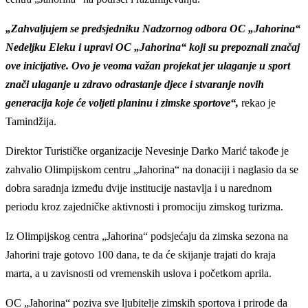
„Zahvaljujem se
predsjedniku Nadzornog odbora OC „Jahorina“
Nedeljku Eleku i upravi OC
„
Jahorina
“
koji su prepoznali značaj
ove inicijative. Ovo je veoma važan projekat jer ulaganje u sport
znači ulaganje u zdravo odrastanje djece i stvaranje novih
generacija koje će voljeti planinu i zimske sportove“,
rekao je
Tamindžija.
Direktor Turističke organizacije Nevesinje
Darko Marić
takođe je
zahvalio Olimpijskom centru
„
Jahorina
“
na donaciji i naglasio da se
dobra saradnja između dvije institucije nastavlja i u narednom
periodu kroz zajedničke aktivnosti i promociju zimskog turizma.
Iz Olimpijskog centra
„
Jahorina
“
podsjećaju da zimska sezona na
Jahorini traje gotovo 100 dana, te da će skijanje trajati do kraja
marta, a u zavisnosti od vremenskih uslova i početkom aprila.
OC
„
Jahorina
“
poziva sve ljubitelje zimskih sportova i prirode da