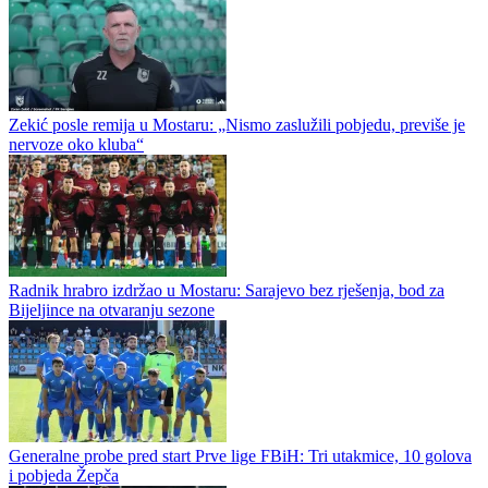
Zekić posle remija u Mostaru: „Nismo zaslužili pobjedu, previše je
nervoze oko kluba“
Radnik hrabro izdržao u Mostaru: Sarajevo bez rješenja, bod za
Bijeljince na otvaranju sezone
Generalne probe pred start Prve lige FBiH: Tri utakmice, 10 golova
i pobjeda Žepča