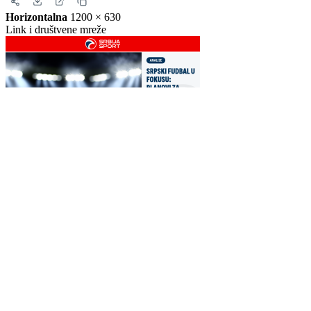
Horizontalna
1200 × 630
Link i društvene mreže
WEB PREPORUKE
Zašto su Crnogorci spustili
VIDEO: Navijači Torcide i
glave prije utakmice na SP-
BBB-a se potukli kod
u u Zagrebu?
zagrebačkog aerodroma
Skandal u Istanbulu:
FOTO | Bijeli Brijeg zabio
Osimhen krenuo u fizički
čak 10 golova za kraj