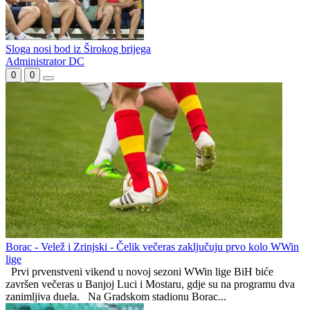
Sloga nosi bod iz Širokog brijega
Administrator DC
0
0
Borac - Velež i Zrinjski - Čelik večeras zaključuju prvo kolo WWin
lige
Prvi prvenstveni vikend u novoj sezoni WWin lige BiH biće
završen večeras u Banjoj Luci i Mostaru, gdje su na programu dva
zanimljiva duela. Na Gradskom stadionu Borac...