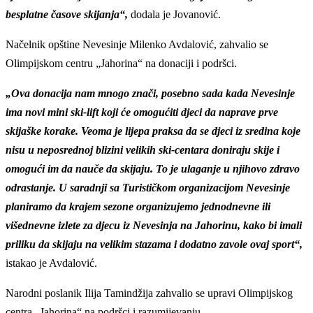
besplatne časove skijanja“,
dodala je Jovanović.
Načelnik opštine Nevesinje Milenko Avdalović, zahvalio se
Olimpijskom centru
„
Jahorina
“
na donaciji i podršci.
„Ova donacija nam mnogo znači, posebno sada kada Nevesinje
ima novi mini ski-lift koji će omogućiti djeci da naprave prve
skijaške korake. Veoma je lijepa praksa da se djeci iz sredina koje
nisu u neposrednoj blizini velikih ski-centara doniraju skije i
omogući im da nauče da skijaju. To je ulaganje u njihovo zdravo
odrastanje
.
U saradnji sa Turističkom organizacijom Nevesinje
planiramo da krajem sezone organizujemo jednodnevne ili
višednevne izlete za djecu iz Nevesinja na Jahorinu, kako bi imali
priliku da skijaju na velikim stazama i dodatno zavole ovaj sport“,
istakao je Avdalović.
Narodni poslanik Ilija Tamindžija zahvalio se upravi Olimpijskog
centra
„
Jahorina
“
na podršci i razumijevanju.