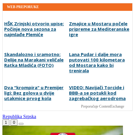
WEB PREPORUKE
HŠK Zrinjski otvorio upise:
Zmajice u Mostaru počele
Počinje nova sezona za
pripreme za Mediteranske
najmlađe Plemiće
igre
Skandalozno i sramotno:
Lana Pudar i dalje mora
Delije na Marakani veličale
putovati 100 kilometara
Ratka Mladića (FOTO)
od Mostara kako bi
trenirala
Dva "krompira" u Premijer
VIDEO: Navijači Torcide i
ligi: Bez golova u dvije
BBB-a se potukli kod
utakmice prvog kola
zagrebačkog aerodroma
Preporučuje ContentExchange
Republika Srpska
1
0