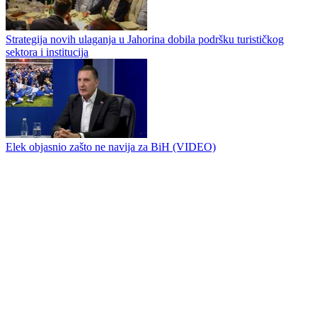
Jahorina otvara sezonu
Popusti na Jahorini vas čekaju
Od danas najveća i najfrekventnija gondola na Jahorini nosi ime
Bobana Kusturića
Strategija novih ulaganja u Jahorina dobila podršku turističkog