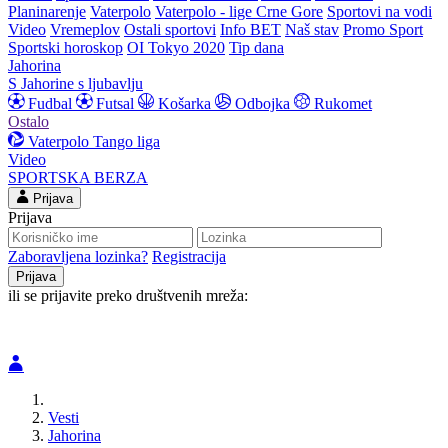
Planinarenje
Vaterpolo
Vaterpolo - lige Crne Gore
Sportovi na vodi
Video
Vremeplov
Ostali sportovi
Info BET
Naš stav
Promo Sport
Sportski horoskop
OI Tokyo 2020
Tip dana
Jahorina
S Jahorine s ljubavlju
Fudbal
Futsal
Košarka
Odbojka
Rukomet
Ostalo
Vaterpolo
Tango liga
Video
SPORTSKA BERZA
Prijava
Prijava
Zaboravljena lozinka?
Registracija
ili se prijavite preko društvenih mreža:
Vesti
Jahorina