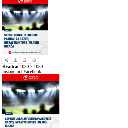
Slika za deljenje
Izaberite format slike.
Ovo je samo generički prikaz izgleda formata. Kliknite na željeni
format da biste generisali stvarnu sliku za ovu vest.
Instagram objava
1080 × 1350
Uspravna objava