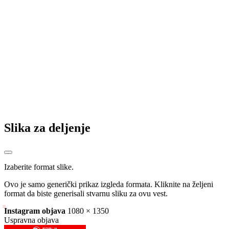
sektora i institucija
Elek objasnio zašto ne navija za BiH (VIDEO)