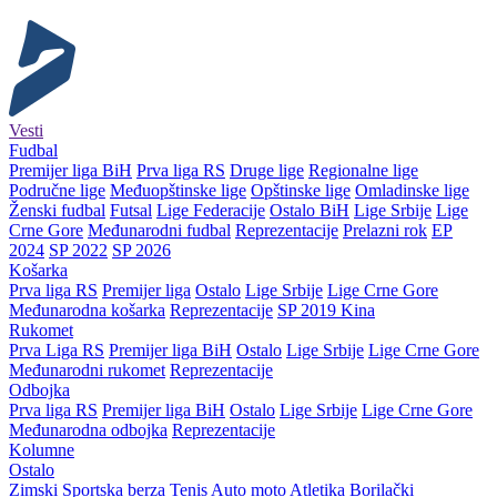
Vesti
Fudbal
Premijer liga BiH
Prva liga RS
Druge lige
Regionalne lige
Područne lige
Međuopštinske lige
Opštinske lige
Omladinske lige
Ženski fudbal
Futsal
Lige Federacije
Ostalo BiH
Lige Srbije
Lige
Crne Gore
Međunarodni fudbal
Reprezentacije
Prelazni rok
EP
2024
SP 2022
SP 2026
Košarka
Prva liga RS
Premijer liga
Ostalo
Lige Srbije
Lige Crne Gore
Međunarodna košarka
Reprezentacije
SP 2019 Kina
Rukomet
Prva Liga RS
Premijer liga BiH
Ostalo
Lige Srbije
Lige Crne Gore
Međunarodni rukomet
Reprezentacije
Odbojka
Prva liga RS
Premijer liga BiH
Ostalo
Lige Srbije
Lige Crne Gore
Međunarodna odbojka
Reprezentacije
Kolumne
Ostalo
Zimski
Sportska berza
Tenis
Auto moto
Atletika
Borilački