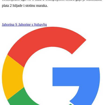
plata 2 hiljade i stotinu maraka.
Jahorina
S Jahorine s ljubavlju
WEB PREPORUKE
Sanjin Alihodžić protiv
Smjena veznjaka u Veležu:
čečena Adama Tadushaeva –
Andro Babić otišao u
borba za WAKO PRO titulu
Portugal, stigao Armin
Bešagić
Tabaković riješio evropski
Tok meča | Borac 1-0
meč i Salzburgu donio
Vitebsk: Borac dominirao, ali
pobjedu (VIDEO)
nije ni imao sreće
Kontinuitet na ispitu: Nova
Sjajni Hajduk peticom u
sezona donosi izazove za
Vilniusu na korak do play-
članove stalne četvorke
offa