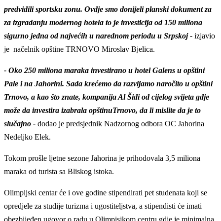
predvidili sportsku zonu. Ovdje smo donijeli planski dokument za
za izgradanju modernog hotela to je investicija od 150 miliona
sigurno jedna od najvećih u narednom periodu u Srpskoj -
izjavio
je načelnik opštine TRNOVO Miroslav Bjelica.
- Oko 250 miliona maraka investirano u hotel Galens u opštini
Pale i na Jahorini. Sada krećemo da razvijamo naročito u opštini
Trnovo, a kao što znate, kompanija Al Šidi od cijelog svijeta gdje
može da investira izabrala opštinuTrnovo, da li mislite da je to
slučajno -
dodao je predsjednik Nadzornog odbora OC Jahorina
Nedeljko Elek.
Tokom prošle ljetne sezone Jahorina je prihodovala 3,5 miliona
maraka od turista sa Bliskog istoka.
Olimpijski centar će i ove godine stipendirati pet studenata koji se
opredjele za studije turizma i ugostiteljstva, a stipendisti će imati
obezbijeđen ugovor o radu u Olimpisjkom centru gdje je minimalna