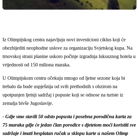
Iz Olimpijskog centra najavljuju novi investicioni ciklus koji će
obezbijediti neophodne uslove za organizaciju Svjetskog kupa. Na
trnovskoj strani planine uskoro počinje izgradnja luksuznog hotela u
vrijednosti od 150 miliona maraka.
U Olimpijskom centru očekuju mnogo od ljetne sezone koja bi
trebalo da bude uspješnija od svih prethodnih s obzirom na
upotpunjen ljetnji sadržaj i popuste koji se odnose na turiste iz
zemalja bivše Jugoslavije.
- Gdje smo stavili 50 odsto popusta i posebna porodična karta za
75 maraka gdje će jedan član porodice s djetetom moći koristiti sve
sadržaje i imati besplatan ručak u sklopu karte u našem Olimp