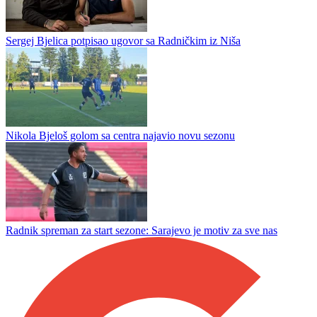
Sergej Bjelica potpisao ugovor sa Radničkim iz Niša
Nikola Bjeloš golom sa centra najavio novu sezonu
Radnik spreman za start sezone: Sarajevo je motiv za sve nas