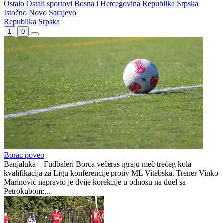
Ostalo
Ostali sportovi
Bosna i Hercegovina
Republika Srpska
Istočno Novo Sarajevo
Republika Srpska
1
0
Borac poveo
Banjaluka – Fudbaleri Borca večeras igraju meč trećeg kola
kvalifikacija za Ligu konferencije protiv ML Vitebska. Trener Vinko
Marinović napravio je dvije korekcije u odnosu na duel sa
Petrokubom:...