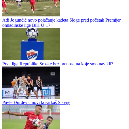
Adi Jogunčić novo pojačanje kadeta Sloge pred početak Premijer
omladinske lige BiH U-17
Prva liga Republike Srpske bez prenosa na koje smo navikli?
Pavle Đurđević novi košarkaš Slavije