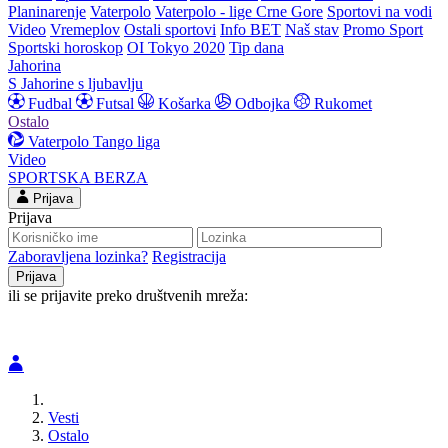
Planinarenje
Vaterpolo
Vaterpolo - lige Crne Gore
Sportovi na vodi
Video
Vremeplov
Ostali sportovi
Info BET
Naš stav
Promo Sport
Sportski horoskop
OI Tokyo 2020
Tip dana
Jahorina
S Jahorine s ljubavlju
Fudbal
Futsal
Košarka
Odbojka
Rukomet
Ostalo
Vaterpolo
Tango liga
Video
SPORTSKA BERZA
Prijava
Prijava
Zaboravljena lozinka?
Registracija
ili se prijavite preko društvenih mreža:
Vesti
Ostalo