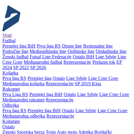
Vesti
Fudbal
Premijer liga BiH
Prva liga RS
Druge lige
Regionalne lige
Područne lige
Međuopštinske lige
Opštinske lige
Omladinske lige
Ženski fudbal
Futsal
Lige Federacije
Ostalo BiH
Lige Srbije
Lige
Crne Gore
Međunarodni fudbal
Reprezentacije
Prelazni rok
EP
2024
SP 2022
SP 2026
Košarka
Prva liga RS
Premijer liga
Ostalo
Lige Srbije
Lige Crne Gore
Međunarodna košarka
Reprezentacije
SP 2019 Kina
Rukomet
Prva Liga RS
Premijer liga BiH
Ostalo
Lige Srbije
Lige Crne Gore
Međunarodni rukomet
Reprezentacije
Odbojka
Prva liga RS
Premijer liga BiH
Ostalo
Lige Srbije
Lige Crne Gore
Međunarodna odbojka
Reprezentacije
Kolumne
Ostalo
Zimski
Sportska berza
Tenis
Auto moto
Atletika
Borilački