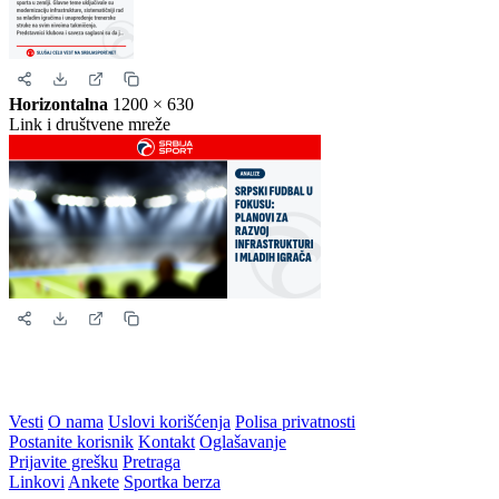
Horizontalna
1200 × 630
Link i društvene mreže
Vesti
O nama
Uslovi korišćenja
Polisa privatnosti
Postanite korisnik
Kontakt
Oglašavanje
Prijavite grešku
Pretraga
Linkovi
Ankete
Sportka berza