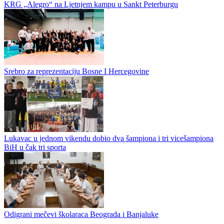
KRG „Alegro“ na Ljetnjem kampu u Sankt Peterburgu
Srebro za reprezentaciju Bosne I Hercegovine
Lukavac u jednom vikendu dobio dva šampiona i tri vicešampiona
BiH u čak tri sporta
Odigrani mečevi školaraca Beograda i Banjaluke