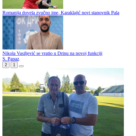
Romanija dovela zvučno ime, Karaklajić novi stanovnik Pala
Nikola Vasiljević se vratio u Drinu na novoj funkciji
S. Papaz
2
1