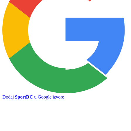
Dodaj
SportDC
u Google izvore