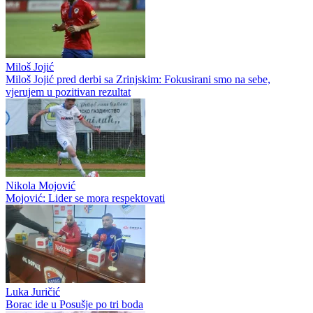
Miloš Jojić
Miloš Jojić pred derbi sa Zrinjskim: Fokusirani smo na sebe,
vjerujem u pozitivan rezultat
Nikola Mojović
Mojović: Lider se mora respektovati
Luka Juričić
Borac ide u Posušje po tri boda