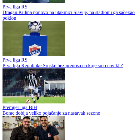
Prva liga RS
Dragan Kulina ponovo na utakmici Slavije, na stadionu ga sačekao
poklon
Prva liga RS
Prva liga Republike Srpske bez prenosa na koje smo navikli?
Premijer liga BiH
Borac dobija veliko pojačanje za nastavak sezone