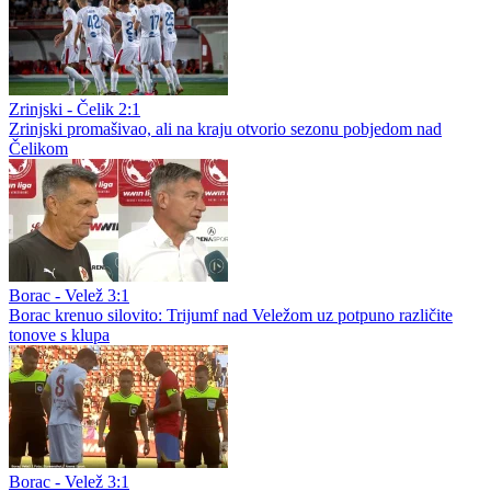
Zrinjski - Čelik 2:1
Zrinjski promašivao, ali na kraju otvorio sezonu pobjedom nad
Čelikom
Borac - Velež 3:1
Borac krenuo silovito: Trijumf nad Veležom uz potpuno različite
tonove s klupa
Borac - Velež 3:1