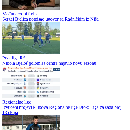
Međunarodni fudbal
Sergej Bjelica potpisao ugovor sa Radničkim iz Niša
Prva liga RS
Nikola Bjeloš golom sa centra najavio novu sezonu
Regionalne lige
Izvučeni brojevi klubova Regionalne lige Istok: Liga za sada broji
13 ekipa