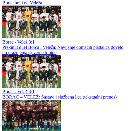
Borac bolji od Veleža
Borac - Velež 3:1
Prekinut duel Borca i Veleža: Navijanje domaćih pristalica dovelo
do pražnjenja sjeverne tribine
Borac - Velež 3:1
BORAC – VELEŽ: Sastavi i službena lica (tekstualni prenos)