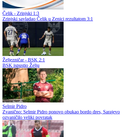
Čelik - Zrinjski 1:3
Zrinjski savladao Čelik u Zenici rezultatom 3:1
Željezničar - BSK 2:1
BSK ispustio Želju
Selmir Pidro
Zvanično: Selmir Pidro ponovo obukao bordo dres, Sarajevo
ozvaničilo veliki povratak