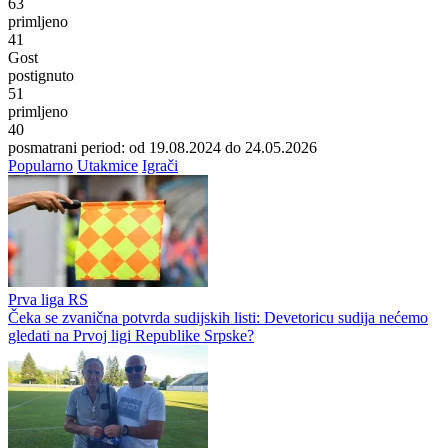
63
primljeno
41
Gost
postignuto
51
primljeno
40
posmatrani period: od 19.08.2024 do 24.05.2026
Popularno
Utakmice
Igrači
Prva liga RS
Čeka se zvanična potvrda sudijskih listi: Devetoricu sudija nećemo
gledati na Prvoj ligi Republike Srpske?