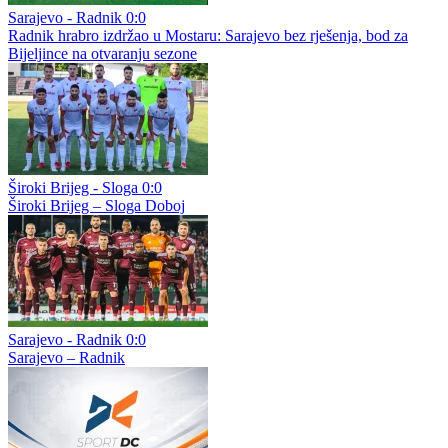
Sarajevo - Radnik 0:0
Radnik hrabro izdržao u Mostaru: Sarajevo bez rješenja, bod za
Bijeljince na otvaranju sezone
Široki Brijeg - Sloga 0:0
Široki Brijeg – Sloga Doboj
Sarajevo - Radnik 0:0
Sarajevo – Radnik