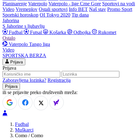
Planinarenje
Vaterpolo
Vaterpolo - lige Crne Gore
Sportovi na vodi
Video
Vremeplov
Ostali sportovi
Info BET
Naš stav
Promo Sport
Sportski horoskop
OI Tokyo 2020
Tip dana
Jahorina
S Jahorine s ljubavlju
Fudbal
Futsal
Košarka
Odbojka
Rukomet
Ostalo
Vaterpolo
Tango liga
Video
SPORTSKA BERZA
Prijava
Prijava
Zaboravljena lozinka?
Registracija
ili se prijavite preko društvenih mreža:
Fudbal
Muškarci
Como / Como