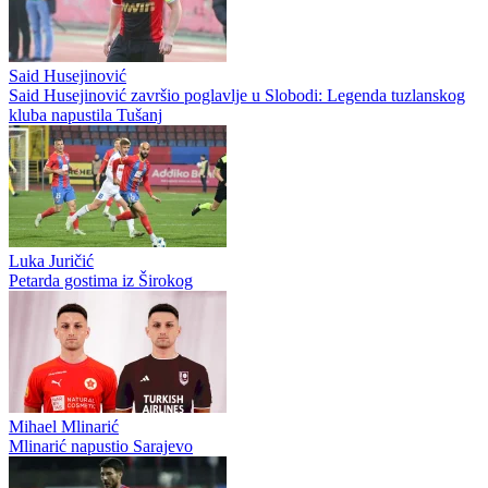
Said Husejinović
Said Husejinović završio poglavlje u Slobodi: Legenda tuzlanskog
kluba napustila Tušanj
Luka Juričić
Petarda gostima iz Širokog
Mihael Mlinarić
Mlinarić napustio Sarajevo