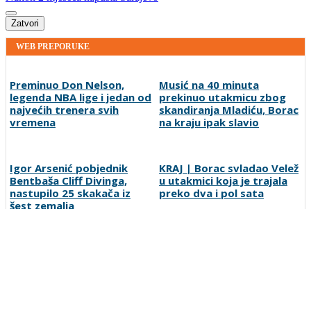
Zatvori
WEB PREPORUKE
Preminuo Don Nelson,
Musić na 40 minuta
legenda NBA lige i jedan od
prekinuo utakmicu zbog
najvećih trenera svih
skandiranja Mladiću, Borac
vremena
na kraju ipak slavio
Igor Arsenić pobjednik
KRAJ | Borac svladao Velež
Bentbaša Cliff Divinga,
u utakmici koja je trajala
nastupilo 25 skakača iz
preko dva i pol sata
šest zemalja
KRAJ | Bilbijin pogodak
Zrinjski nije oduševio ali je
poništen, Zrinjski ipak
slavio: Teže od očekivanog
slavio
do pobjede nad Čelikom
Preporučuje ContentExchange