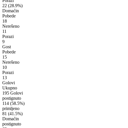
Porazi
22
(28.9%)
Domaćin
Pobede
18
Nerešeno
11
Porazi
9
Gost
Pobede
15
Nerešeno
10
Porazi
13
Golovi
Ukupno
195 Golovi
postignuto
114
(58.5%)
primljeno
81
(41.5%)
Domaćin
postignuto