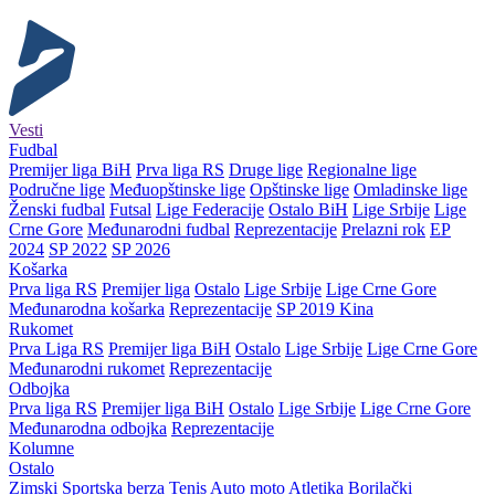
Vesti
Fudbal
Premijer liga BiH
Prva liga RS
Druge lige
Regionalne lige
Područne lige
Međuopštinske lige
Opštinske lige
Omladinske lige
Ženski fudbal
Futsal
Lige Federacije
Ostalo BiH
Lige Srbije
Lige
Crne Gore
Međunarodni fudbal
Reprezentacije
Prelazni rok
EP
2024
SP 2022
SP 2026
Košarka
Prva liga RS
Premijer liga
Ostalo
Lige Srbije
Lige Crne Gore
Međunarodna košarka
Reprezentacije
SP 2019 Kina
Rukomet
Prva Liga RS
Premijer liga BiH
Ostalo
Lige Srbije
Lige Crne Gore
Međunarodni rukomet
Reprezentacije
Odbojka
Prva liga RS
Premijer liga BiH
Ostalo
Lige Srbije
Lige Crne Gore
Međunarodna odbojka
Reprezentacije
Kolumne
Ostalo
Zimski
Sportska berza
Tenis
Auto moto
Atletika
Borilački