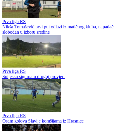
Prva liga RS
Nikša Tomašević prvi put odlazi iz matičnog kluba, napadač
slobodan u izboru sredine
Prva liga RS
Sutjeska sigurna u drugoj provjeri
Prva liga RS
Osam golova Slavije komšijama iz Hrasnice