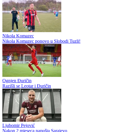
Nikola Komazec
Nikola Komazec ponovo u Slobodi Tuzli!
Ognjen Đuričin
Razišli se Leotar i Đuričin
Ljubomir Pejović
Nakon 2 mjeseca napušta Sarajevo