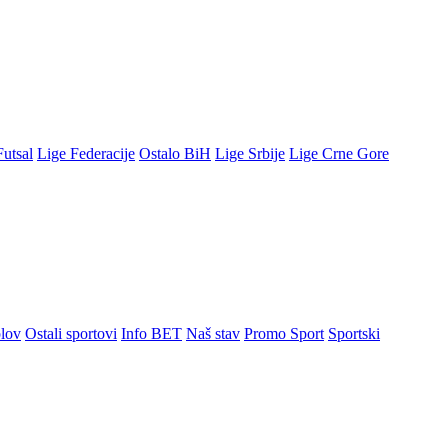
Futsal
Lige Federacije
Ostalo BiH
Lige Srbije
Lige Crne Gore
lov
Ostali sportovi
Info BET
Naš stav
Promo Sport
Sportski