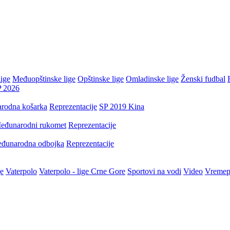
ige
Međuopštinske lige
Opštinske lige
Omladinske lige
Ženski fudbal
P 2026
rodna košarka
Reprezentacije
SP 2019 Kina
eđunarodni rukomet
Reprezentacije
đunarodna odbojka
Reprezentacije
je
Vaterpolo
Vaterpolo - lige Crne Gore
Sportovi na vodi
Video
Vremep