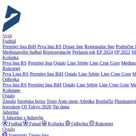
Vesti
Fudbal
Premijer liga BiH
Prva liga RS
Druge lige
Regionalne lige
Područne l
Međunarodni fudbal
Reprezentacije
Prelazni rok
EP 2024
SP 2022
S
Košarka
Prva liga RS
Premijer liga
Ostalo
Lige Srbije
Lige Crne Gore
Međuna
Rukomet
Prva Liga RS
Premijer liga BiH
Ostalo
Lige Srbije
Lige Crne Gore
M
Odbojka
Prva liga RS
Premijer liga BiH
Ostalo
Lige Srbije
Lige Crne Gore
Me
Kolumne
Ostalo
Zimski
Sportska berza
Tenis
Auto moto
Atletika
Borilački
Planinaren
horoskop
OI Tokyo 2020
Tip dana
Jahorina
S Jahorine s ljubavlju
Fudbal
Futsal
Košarka
Odbojka
Rukomet
Ostalo
Vaterpolo
Tango liga