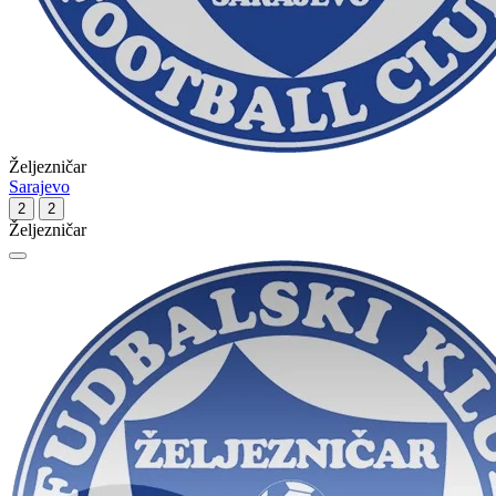
Željezničar
Sarajevo
2
2
Željezničar