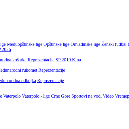
ige
Međuopštinske lige
Opštinske lige
Omladinske lige
Ženski fudbal
P 2026
rodna košarka
Reprezentacije
SP 2019 Kina
eđunarodni rukomet
Reprezentacije
đunarodna odbojka
Reprezentacije
je
Vaterpolo
Vaterpolo - lige Crne Gore
Sportovi na vodi
Video
Vremep