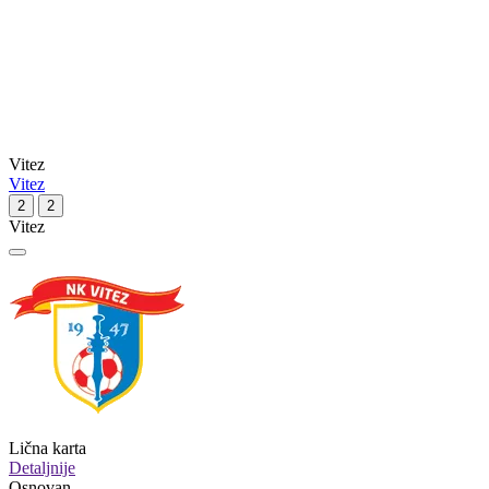
Vitez
Vitez
2
2
Vitez
Lična karta
Detaljnije
Osnovan