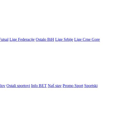
Futsal
Lige Federacije
Ostalo BiH
Lige Srbije
Lige Crne Gore
lov
Ostali sportovi
Info BET
Naš stav
Promo Sport
Sportski