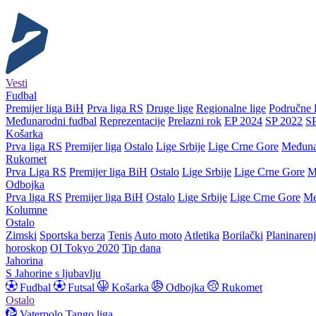
Vesti
Fudbal
Premijer liga BiH
Prva liga RS
Druge lige
Regionalne lige
Područne l
Međunarodni fudbal
Reprezentacije
Prelazni rok
EP 2024
SP 2022
S
Košarka
Prva liga RS
Premijer liga
Ostalo
Lige Srbije
Lige Crne Gore
Međuna
Rukomet
Prva Liga RS
Premijer liga BiH
Ostalo
Lige Srbije
Lige Crne Gore
M
Odbojka
Prva liga RS
Premijer liga BiH
Ostalo
Lige Srbije
Lige Crne Gore
Me
Kolumne
Ostalo
Zimski
Sportska berza
Tenis
Auto moto
Atletika
Borilački
Planinaren
horoskop
OI Tokyo 2020
Tip dana
Jahorina
S Jahorine s ljubavlju
Fudbal
Futsal
Košarka
Odbojka
Rukomet
Ostalo
Vaterpolo
Tango liga