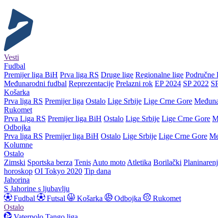
Vesti
Fudbal
Premijer liga BiH
Prva liga RS
Druge lige
Regionalne lige
Područne l
Međunarodni fudbal
Reprezentacije
Prelazni rok
EP 2024
SP 2022
S
Košarka
Prva liga RS
Premijer liga
Ostalo
Lige Srbije
Lige Crne Gore
Međuna
Rukomet
Prva Liga RS
Premijer liga BiH
Ostalo
Lige Srbije
Lige Crne Gore
M
Odbojka
Prva liga RS
Premijer liga BiH
Ostalo
Lige Srbije
Lige Crne Gore
Me
Kolumne
Ostalo
Zimski
Sportska berza
Tenis
Auto moto
Atletika
Borilački
Planinaren
horoskop
OI Tokyo 2020
Tip dana
Jahorina
S Jahorine s ljubavlju
Fudbal
Futsal
Košarka
Odbojka
Rukomet
Ostalo
Vaterpolo
Tango liga