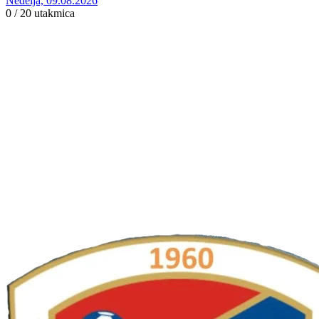
Nedelja, 09.08.2026
0 / 20
utakmica