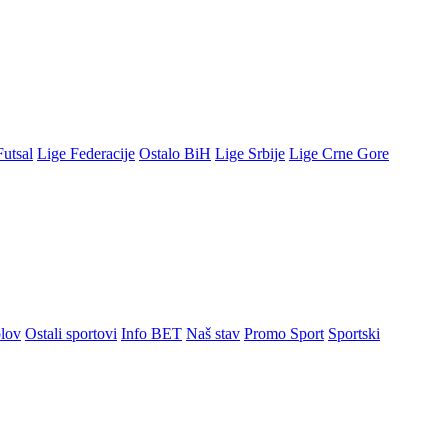
Futsal
Lige Federacije
Ostalo BiH
Lige Srbije
Lige Crne Gore
lov
Ostali sportovi
Info BET
Naš stav
Promo Sport
Sportski