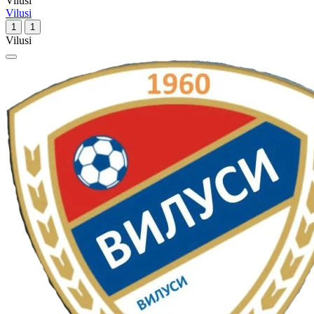
Vilusi
Vilusi
1
1
Vilusi