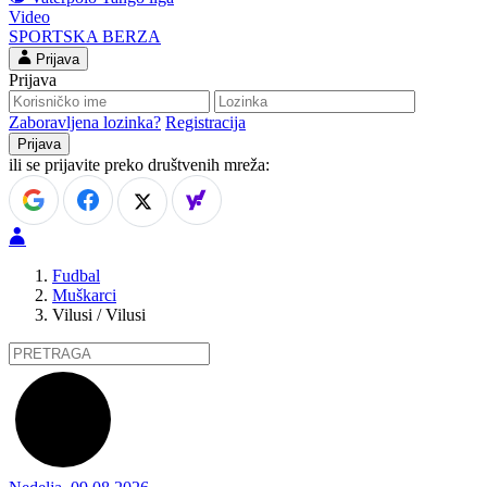
Video
SPORTSKA BERZA
Prijava
Prijava
Zaboravljena lozinka?
Registracija
ili se prijavite preko društvenih mreža:
Fudbal
Muškarci
Vilusi / Vilusi