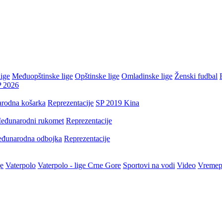
ige
Međuopštinske lige
Opštinske lige
Omladinske lige
Ženski fudbal
P 2026
rodna košarka
Reprezentacije
SP 2019 Kina
eđunarodni rukomet
Reprezentacije
đunarodna odbojka
Reprezentacije
je
Vaterpolo
Vaterpolo - lige Crne Gore
Sportovi na vodi
Video
Vremep