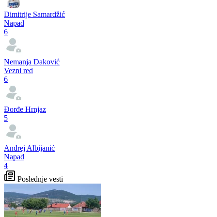
Dimitrije Samardžić
Napad
6
Nemanja Daković
Vezni red
6
Đorđe Hrnjaz
5
Andrej Albijanić
Napad
4
Poslednje vesti