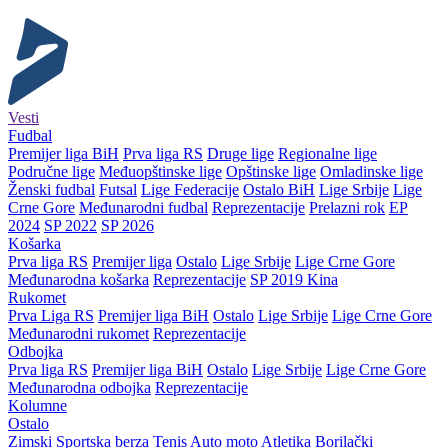
Vesti
Fudbal
Premijer liga BiH
Prva liga RS
Druge lige
Regionalne lige
Područne lige
Međuopštinske lige
Opštinske lige
Omladinske lige
Ženski fudbal
Futsal
Lige Federacije
Ostalo BiH
Lige Srbije
Lige
Crne Gore
Međunarodni fudbal
Reprezentacije
Prelazni rok
EP
2024
SP 2022
SP 2026
Košarka
Prva liga RS
Premijer liga
Ostalo
Lige Srbije
Lige Crne Gore
Međunarodna košarka
Reprezentacije
SP 2019 Kina
Rukomet
Prva Liga RS
Premijer liga BiH
Ostalo
Lige Srbije
Lige Crne Gore
Međunarodni rukomet
Reprezentacije
Odbojka
Prva liga RS
Premijer liga BiH
Ostalo
Lige Srbije
Lige Crne Gore
Međunarodna odbojka
Reprezentacije
Kolumne
Ostalo
Zimski
Sportska berza
Tenis
Auto moto
Atletika
Borilački