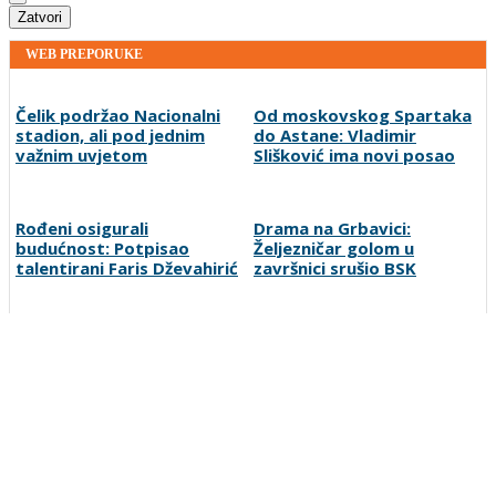
Zatvori
WEB PREPORUKE
Čelik podržao Nacionalni
Od moskovskog Spartaka
stadion, ali pod jednim
do Astane: Vladimir
važnim uvjetom
Slišković ima novi posao
Rođeni osigurali
Drama na Grbavici:
budućnost: Potpisao
Željezničar golom u
talentirani Faris Dževahirić
završnici srušio BSK
Neočekivan transfer na
Novi kaos u američkom
pomolu: Monaco se
sportu: NBA košarkaš želi
uključio u utrku za Lukakua
igrati za žensku NBA ligu
Preporučuje ContentExchange