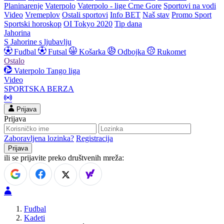
Planinarenje
Vaterpolo
Vaterpolo - lige Crne Gore
Sportovi na vodi
Video
Vremeplov
Ostali sportovi
Info BET
Naš stav
Promo Sport
Sportski horoskop
OI Tokyo 2020
Tip dana
Jahorina
S Jahorine s ljubavlju
Fudbal
Futsal
Košarka
Odbojka
Rukomet
Ostalo
Vaterpolo
Tango liga
Video
SPORTSKA BERZA
Prijava
Prijava
Zaboravljena lozinka?
Registracija
ili se prijavite preko društvenih mreža:
Fudbal
Kadeti