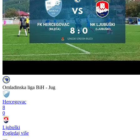
Omladinska liga BiH - Jug
Hercegovac
8
0
Ljubuški
Pogledaj više