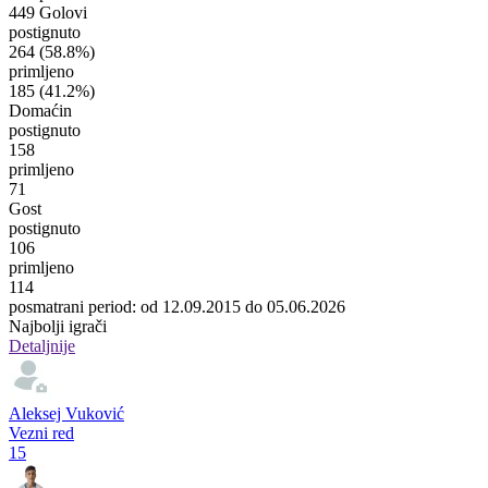
449 Golovi
postignuto
264
(58.8%)
primljeno
185
(41.2%)
Domaćin
postignuto
158
primljeno
71
Gost
postignuto
106
primljeno
114
posmatrani period: od 12.09.2015 do 05.06.2026
Najbolji igrači
Detaljnije
Aleksej Vuković
Vezni red
15