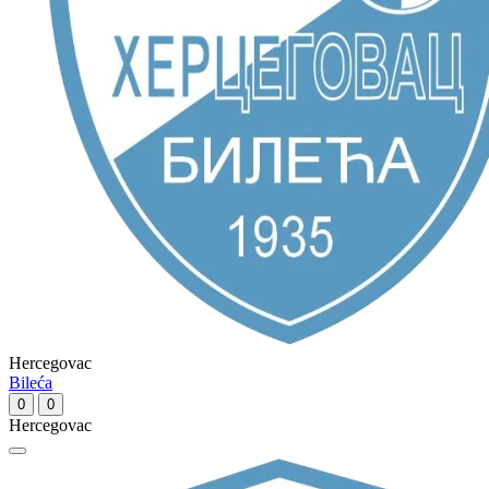
Hercegovac
Bileća
0
0
Hercegovac