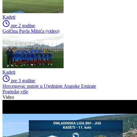
Kadeti
pre 2 godine
Golčina Pavla Mihića (video)
Kadeti
pre 3 godine
Hercegovac putuje u Ujedninje Arapske Emirate
Pogledaj više
Video