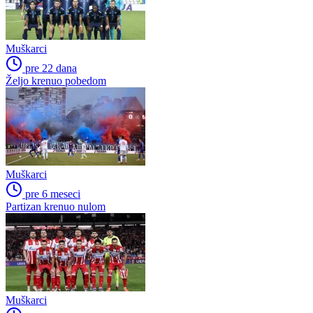
Muškarci
pre 22 dana
Željo krenuo pobedom
Muškarci
pre 6 meseci
Partizan krenuo nulom
Muškarci