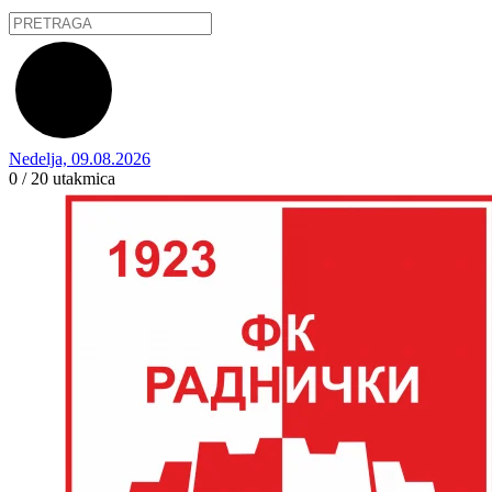
Nedelja, 09.08.2026
0 / 20
utakmica