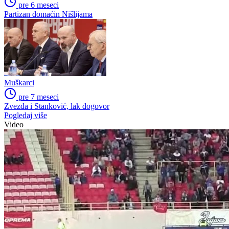
pre 6 meseci
Partizan domaćin Nišlijama
Muškarci
pre 7 meseci
Zvezda i Stanković, lak dogovor
Pogledaj više
Video