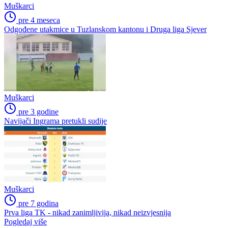
Muškarci
pre 4 meseca
Odgođene utakmice u Tuzlanskom kantonu i Druga liga Sjever
Muškarci
pre 3 godine
Navijači Ingrama pretukli sudije
Muškarci
pre 7 godina
Prva liga TK - nikad zanimljivija, nikad neizvjesnija
Pogledaj više