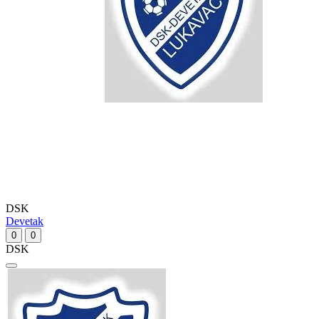
DSK
Devetak
0
0
DSK