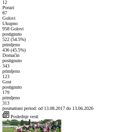
12
Porazi
87
Golovi
Ukupno
958 Golovi
postignuto
522
(54.5%)
primljeno
436
(45.5%)
Domaćin
postignuto
343
primljeno
123
Gost
postignuto
179
primljeno
313
posmatrani period: od 13.08.2017 do 13.06.2026
Poslednje vesti