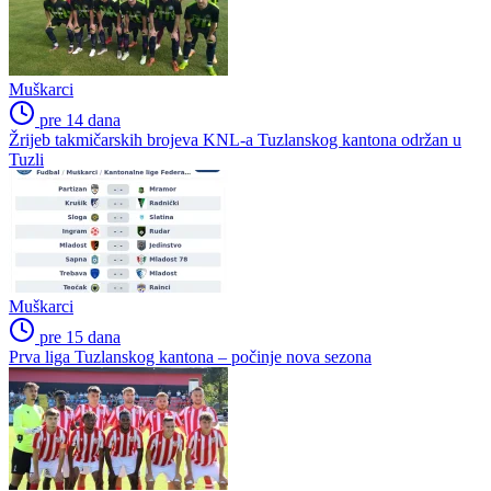
Muškarci
pre 14 dana
Žrijeb takmičarskih brojeva KNL-a Tuzlanskog kantona održan u
Tuzli
Muškarci
pre 15 dana
Prva liga Tuzlanskog kantona – počinje nova sezona