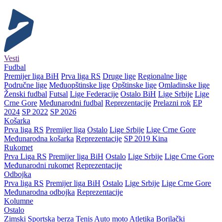
Vesti
Fudbal
Premijer liga BiH
Prva liga RS
Druge lige
Regionalne lige
Područne lige
Međuopštinske lige
Opštinske lige
Omladinske lige
Ženski fudbal
Futsal
Lige Federacije
Ostalo BiH
Lige Srbije
Lige
Crne Gore
Međunarodni fudbal
Reprezentacije
Prelazni rok
EP
2024
SP 2022
SP 2026
Košarka
Prva liga RS
Premijer liga
Ostalo
Lige Srbije
Lige Crne Gore
Međunarodna košarka
Reprezentacije
SP 2019 Kina
Rukomet
Prva Liga RS
Premijer liga BiH
Ostalo
Lige Srbije
Lige Crne Gore
Međunarodni rukomet
Reprezentacije
Odbojka
Prva liga RS
Premijer liga BiH
Ostalo
Lige Srbije
Lige Crne Gore
Međunarodna odbojka
Reprezentacije
Kolumne
Ostalo
Zimski
Sportska berza
Tenis
Auto moto
Atletika
Borilački