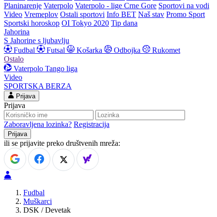
Planinarenje
Vaterpolo
Vaterpolo - lige Crne Gore
Sportovi na vodi
Video
Vremeplov
Ostali sportovi
Info BET
Naš stav
Promo Sport
Sportski horoskop
OI Tokyo 2020
Tip dana
Jahorina
S Jahorine s ljubavlju
Fudbal
Futsal
Košarka
Odbojka
Rukomet
Ostalo
Vaterpolo
Tango liga
Video
SPORTSKA BERZA
Prijava
Prijava
Zaboravljena lozinka?
Registracija
ili se prijavite preko društvenih mreža:
Fudbal
Muškarci
DSK / Devetak