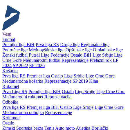
Vesti
Fudbal
Premijer liga BiH
Prva liga RS
Druge lige
Regionalne lige
Područne lige
Međuopštinske lige
Opštinske lige
Omladinske lige
Ženski fudbal
Futsal
Lige Federacije
Ostalo BiH
Lige Srbije
Lige
Crne Gore
Međunarodni fudbal
Reprezentacije
Prelazni rok
EP
2024
SP 2022
SP 2026
Košarka
Prva liga RS
Premijer liga
Ostalo
Lige Srbije
Lige Crne Gore
Međunarodna košarka
Reprezentacije
SP 2019 Kina
Rukomet
Prva Liga RS
Premijer liga BiH
Ostalo
Lige Srbije
Lige Crne Gore
Međunarodni rukomet
Reprezentacije
Odbojka
Prva liga RS
Premijer liga BiH
Ostalo
Lige Srbije
Lige Crne Gore
Međunarodna odbojka
Reprezentacije
Kolumne
Ostalo
Zimski
Sportska berza
Tenis
Auto moto
Atletika
Borilački