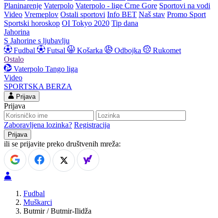
Planinarenje
Vaterpolo
Vaterpolo - lige Crne Gore
Sportovi na vodi
Video
Vremeplov
Ostali sportovi
Info BET
Naš stav
Promo Sport
Sportski horoskop
OI Tokyo 2020
Tip dana
Jahorina
S Jahorine s ljubavlju
Fudbal
Futsal
Košarka
Odbojka
Rukomet
Ostalo
Vaterpolo
Tango liga
Video
SPORTSKA BERZA
Prijava
Prijava
Zaboravljena lozinka?
Registracija
ili se prijavite preko društvenih mreža:
Fudbal
Muškarci
Butmir / Butmir-Ilidža