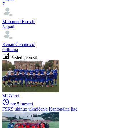
7
Muhamed Fisović
Napad
Kenan Čenanović
Odbrana
Poslednje vesti
Muškarci
pre 5 meseci
FSKS ukinuo takmičenje Kantonalne lige