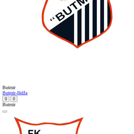
Butmir
Butmir-Ilidža
0
0
Butmir