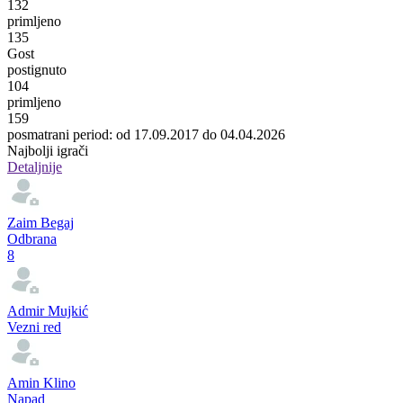
132
primljeno
135
Gost
postignuto
104
primljeno
159
posmatrani period: od 17.09.2017 do 04.04.2026
Najbolji igrači
Detaljnije
Zaim Begaj
Odbrana
8
Admir Mujkić
Vezni red
Amin Klino
Napad