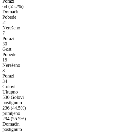
Porazi
64
(55.7%)
Domaćin
Pobede
21
Nerešeno
7
Porazi
30
Gost
Pobede
15
Nerešeno
8
Porazi
34
Golovi
Ukupno
530 Golovi
postignuto
236
(44.5%)
primljeno
294
(55.5%)
Domaćin
postignuto