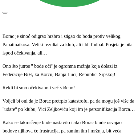
Borac je sinoć odigrao hrabro i stigao do boda protiv velikog
Panatinaikosa. Veliki rezultat za klub, ali i bh fudbal. Posjeta je bila
ispod očekivanja, ali…
Ono što jutros '' bode oči'' je ogromna mržnja koja dolazi iz
Federacije BiH, ka Borcu, Banja Luci, Republici Srpskoj!
Rekli bi smo očekivano i već viđeno!
Voljeli bi oni da je Borac pretrpio katastrofu, pa da mogu još više da
''udare'' po klubu, Vici Zeljkoviću koji im je personifikacija Borca…
Kako se takmičenje bude nastavilo i ako Borac biude osvajao
bodove njihova će frustracija, pa samim tim i mržnja, bit veća.