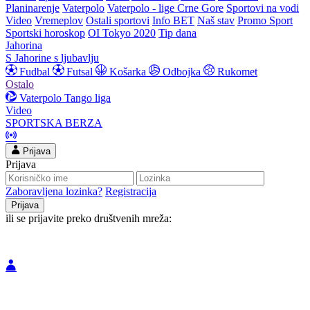
Planinarenje
Vaterpolo
Vaterpolo - lige Crne Gore
Sportovi na vodi
Video
Vremeplov
Ostali sportovi
Info BET
Naš stav
Promo Sport
Sportski horoskop
OI Tokyo 2020
Tip dana
Jahorina
S Jahorine s ljubavlju
Fudbal
Futsal
Košarka
Odbojka
Rukomet
Ostalo
Vaterpolo
Tango liga
Video
SPORTSKA BERZA
Prijava
Prijava
Zaboravljena lozinka?
Registracija
ili se prijavite preko društvenih mreža: