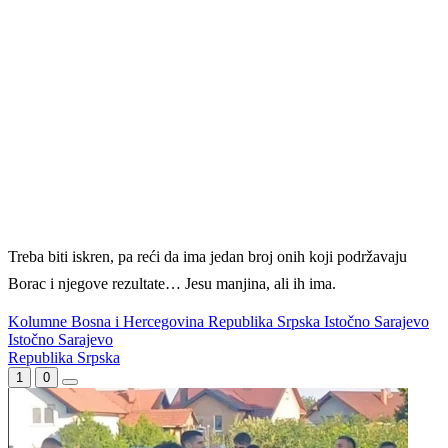
Treba biti iskren, pa reći da ima jedan broj onih koji podržavaju
Borac i njegove rezultate… Jesu manjina, ali ih ima.
Kolumne
Bosna i Hercegovina
Republika Srpska
Istočno Sarajevo
Istočno Sarajevo
WEB PREPORUKE
City ne želi tek tako pustiti
"Poste restante", nova knjiga
Rodrija, evo koliko traži od
izdavačke kuće NULA NULA