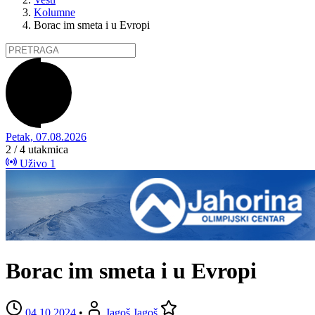
Kolumne
Borac im smeta i u Evropi
Petak, 07.08.2026
2 / 4
utakmica
Uživo
1
Borac im smeta i u Evropi
04.10.2024
•
Jagoš Jagoš