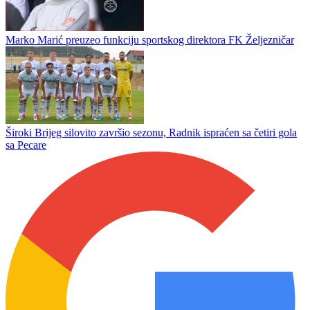
Bogdan u Hjustonu
Đurić ostaje u Leotaru
Mario Cvitanović napušta klupu Sarajeva, Bordo tim kreće u
promjene