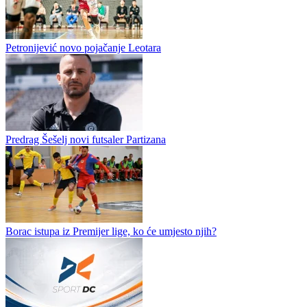
Proleter postigao 15 golova u dvije prijateljske utakmice
Proleter iz Dvorova predstavio je svoja prva dva pojačanja za novu
sezonu drugoligaškog "Istoka". U dvorove je stigao štoper Mićan
Stokanović iz dobojske Sloge, dok je iz redova Radnika došao...
Doskorašnji trener Jahorine u stručnom štabu podgoričke
Budućnosti