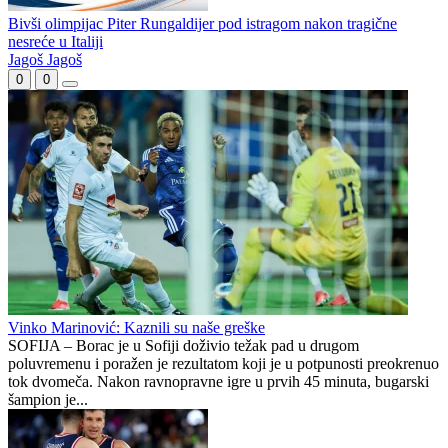
Petronijević novo pojačanje Leotara
Predrag Šešelj novi futsaler Partizana
Borac istupa iz Premijer lige, ko će umjesto njih?
Bivši olimpijac Piter Rungaldiјеr pod istragom nakon tragične