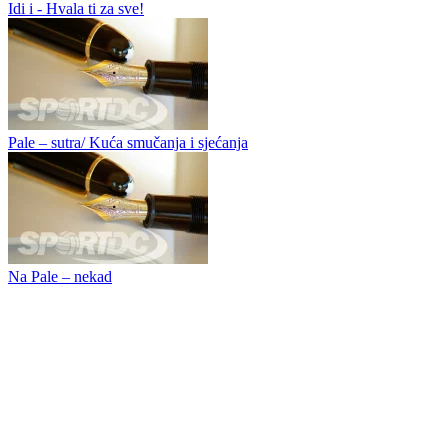
Direktno - Borac – muka i borba
Od Aragonesa do svjetskih prvaka
Idi i - Hvala ti za sve!