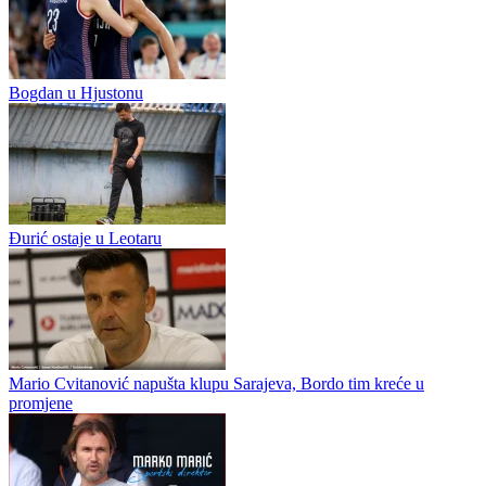
nesreće u Italiji
Jagoš Jagoš
0
0
Vinko Marinović: Kaznili su naše greške
SOFIJA – Borac je u Sofiji doživio težak pad u drugom
poluvremenu i poražen je rezultatom koji je u potpunosti preokrenuo
tok dvomeča. Nakon ravnopravne igre u prvih 45 minuta, bugarski
šampion je...