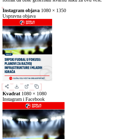
Slika za deljenje
Izaberite format slike.
Ovo je samo generički prikaz izgleda formata. Kliknite na željeni
format da biste generisali stvarnu sliku za ovu vest.
Instagram objava
1080 × 1350