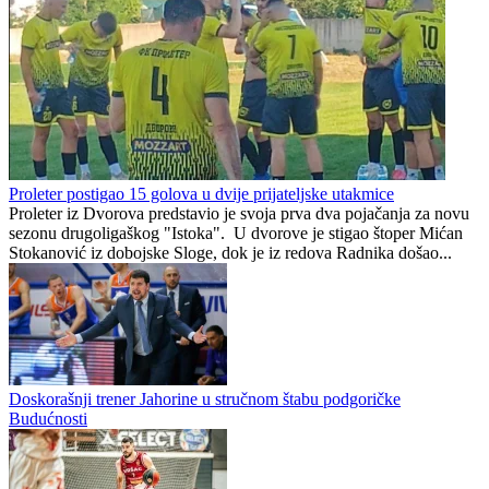
Barcelone
HNS osudio teški napad na
Prije nekoliko godina
poznatog nogometnog suca
zaludjela je internet, a onda
nestala iz javnosti: Svi se
pitaju gdje je i šta radi
(VIDEO)
Mostarski vatrogasci
Od zvijezde do ulice:
organiziraju humanitarni
Potresna ispovijest jedne od
malonogometni turnir za
legendi kanadskog nogometa
Kuću nade
Preporučuje ContentExchange
Republika Srpska
1
0