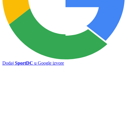
Marko Marić preuzeo funkciju sportskog direktora FK Željezničar
Široki Brijeg silovito završio sezonu, Radnik ispraćen sa četiri gola
sa Pecare