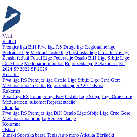
Vesti
Fudbal
Premijer liga BiH
Prva liga RS
Druge lige
Regionalne lige
Područne lige
Međuopštinske lige
Opštinske lige
Omladinske lige
Ženski fudbal
Futsal
Lige Federacije
Ostalo BiH
Lige Srbije
Lige
Crne Gore
Međunarodni fudbal
Reprezentacije
Prelazni rok
EP
2024
SP 2022
SP 2026
Košarka
Prva liga RS
Premijer liga
Ostalo
Lige Srbije
Lige Crne Gore
Međunarodna košarka
Reprezentacije
SP 2019 Kina
Rukomet
Prva Liga RS
Premijer liga BiH
Ostalo
Lige Srbije
Lige Crne Gore
Međunarodni rukomet
Reprezentacije
Odbojka
Prva liga RS
Premijer liga BiH
Ostalo
Lige Srbije
Lige Crne Gore
Međunarodna odbojka
Reprezentacije
Kolumne
Ostalo
Zimski
Sportska berza
Tenis
Auto moto
Atletika
Borilački