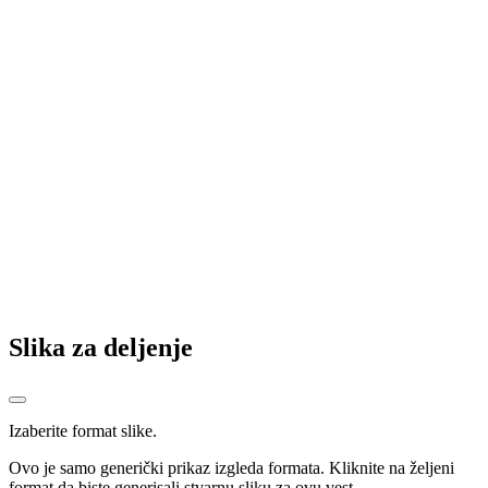
Pale – sutra/ Kuća smučanja i sjećanja
Na Pale – nekad