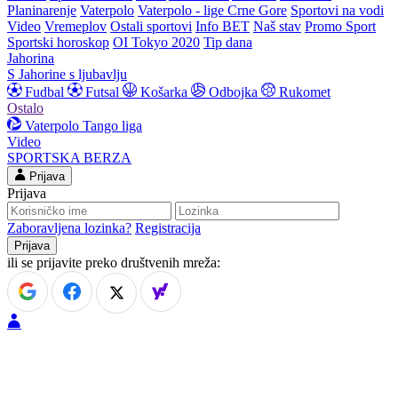
Planinarenje
Vaterpolo
Vaterpolo - lige Crne Gore
Sportovi na vodi
Video
Vremeplov
Ostali sportovi
Info BET
Naš stav
Promo Sport
Sportski horoskop
OI Tokyo 2020
Tip dana
Jahorina
S Jahorine s ljubavlju
Fudbal
Futsal
Košarka
Odbojka
Rukomet
Ostalo
Vaterpolo
Tango liga
Video
SPORTSKA BERZA
Prijava
Prijava
Zaboravljena lozinka?
Registracija
ili se prijavite preko društvenih mreža: