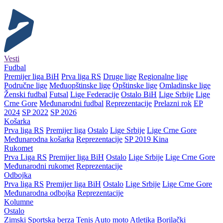
Vesti
Fudbal
Premijer liga BiH
Prva liga RS
Druge lige
Regionalne lige
Područne lige
Međuopštinske lige
Opštinske lige
Omladinske lige
Ženski fudbal
Futsal
Lige Federacije
Ostalo BiH
Lige Srbije
Lige
Crne Gore
Međunarodni fudbal
Reprezentacije
Prelazni rok
EP
2024
SP 2022
SP 2026
Košarka
Prva liga RS
Premijer liga
Ostalo
Lige Srbije
Lige Crne Gore
Međunarodna košarka
Reprezentacije
SP 2019 Kina
Rukomet
Prva Liga RS
Premijer liga BiH
Ostalo
Lige Srbije
Lige Crne Gore
Međunarodni rukomet
Reprezentacije
Odbojka
Prva liga RS
Premijer liga BiH
Ostalo
Lige Srbije
Lige Crne Gore
Međunarodna odbojka
Reprezentacije
Kolumne
Ostalo
Zimski
Sportska berza
Tenis
Auto moto
Atletika
Borilački