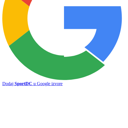
Partizan siguran protiv Tobola
Borac propustio priliku da zatrpa mrežu gostiju