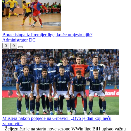
Doskorašnji trener Jahorine u stručnom štabu podgoričke
Budućnosti
Petronijević novo pojačanje Leotara
Predrag Šešelj novi futsaler Partizana