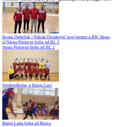
ispod cijene?
Preporučuje ContentExchange
Druga liga Republike Srpske - Zapad
0
0
Vrbas bolji od BL
Rukometaši Vrbasa pobijedili su ORK BL 2 (33:26) u utakmici 14.
kola m:tel Druge lige Republike Srpske. Ovaj duel obilježio je
Momčilo Mandić koji je protiv gradskog rivala postigao 13...