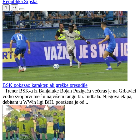
Bojan Debeljak i Nikola Dujaković novi treneri u RK Sloga
Sloga Prnjavor bolja od BL 2
Srednjoškolac u Banja Luci
Banja Luka bolja od Borca
Republika Srpska
1
0