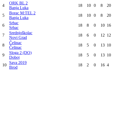
36
:
37
Srednjoškolac
Borac M:TEL 2
46
:
24
Srbac
Prijedor
41
:
31
ORK BL 2
Sloga 2 (DO)
0
:
10
Vrbas
Čelinac
30
:
34
Sloga (PR)
Konačna tabela
Poz
Tim
Utak
Pob
Ner
Por
Bod
Prijedor
1
18
17
0
1
34
Prijedor
Vrbas
2
18
15
0
3
30
Banja Luka
Sloga (PR)
3
18
12
0
6
24
Prnjavor
ORK BL 2
4
18
10
0
8
20
Banja Luka
Borac M:TEL 2