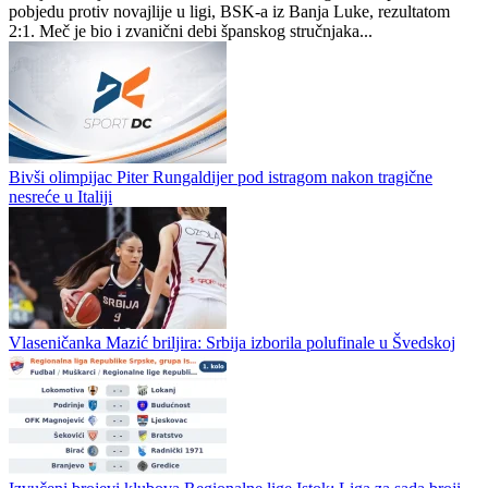
Borac istupa iz Premijer lige, ko će umjesto njih?
Administrator DC
0
0
Muslera nakon pobjede na Grbavici: „Ovo je dan koji neću
zaboraviti“
Željezničar je na startu nove sezone WWin lige BiH upisao važnu
pobjedu protiv novajlije u ligi, BSK‑a iz Banja Luke, rezultatom
2:1. Meč je bio i zvanični debi španskog stručnjaka...