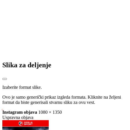
Dušan Jevtić najbolji golman, Stefan Milutin najbolji igrač