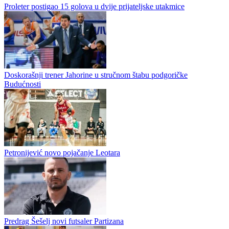
BSK pokazao karakter, ali greške presudile
Trener BSK‑a iz Banjaluke Bojan Puzigaća večeras je na Grbavici
vodio svoj prvi meč u najvišem rangu bh. fudbala. Njegova ekipa,
debitant u WWin ligi BiH, poražena je od...
Proleter postigao 15 golova u dvije prijateljske utakmice