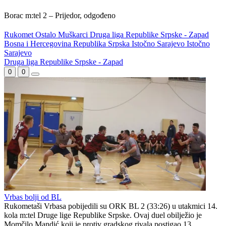
Borac m:tel 2 – Prijedor, odgođeno
Rukomet
Ostalo
Muškarci
Druga liga Republike Srpske - Zapad
Bosna i Hercegovina
Republika Srpska
Istočno Sarajevo
Istočno
Sarajevo
WEB PREPORUKE
Drama na Grbavici:
Otkriveno ko je bio
Željezničar golom u završnici
Georginina prva ljubav:
srušio BSK
Njihova priča ponovo postala
viralna
Dinamo nakon kupovine u
Čelik podržao Nacionalni
Barceloni dovodi i igrača
stadion, ali pod jednim
PSG-a
važnim uvjetom
UEFA pokreće istragu: Je li
Novi kaos u američkom
Infantino namjeravao prodati
sportu: NBA košarkaš želi
prava na Svjetsko prvenstvo
igrati za žensku NBA ligu