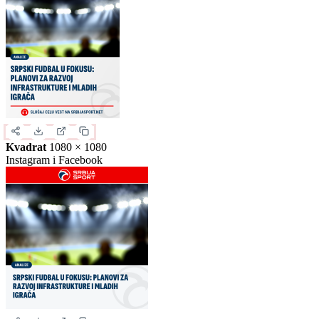
Slika za deljenje
Izaberite format slike.
Ovo je samo generički prikaz izgleda formata. Kliknite na željeni
format da biste generisali stvarnu sliku za ovu vest.
Instagram objava
1080 × 1350
Uspravna objava