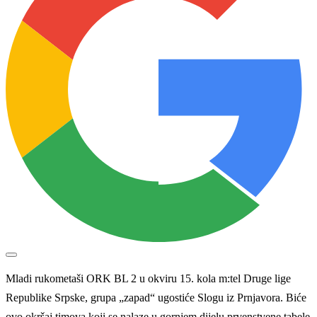
Mladi rukometaši ORK BL 2 u okviru 15. kola m:tel Druge lige
Republike Srpske, grupa „zapad“ ugostiće Slogu iz Prnjavora. Biće
ovo okršaj timova koji se nalaze u gornjem dijelu prvenstvene tabele