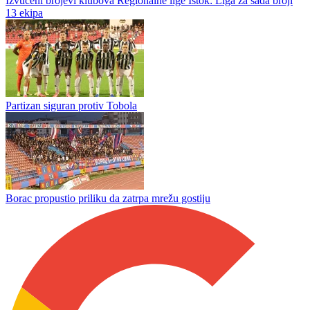
Bivši olimpijac Piter Rungaldiјеr pod istragom nakon tragične
nesreće u Italiji
Vlaseničanka Mazić briljira: Srbija izborila polufinale u Švedskoj
Izvučeni brojevi klubova Regionalne lige Istok: Liga za sada broji
13 ekipa