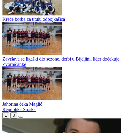
Odbojkašice Jahorine zabelježile su pobjedu i u drugoj utakmici
polufinala plej-ofa prvenstva Republike Srpske. Nakon što su u
prvom susretu u Palama slavile sa 3:0 ( 25:19,...
Tandem ''ganja'' finale, tandem treću utakmicu
Jahorina povela u seriji
Kreće borba za titulu odbojkašica