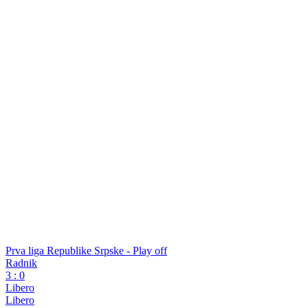
Dodaj
SportDC
u Google izvore