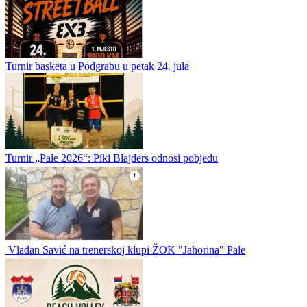
Čedo Matović
0
0
U toku prijave za Memorijalni turnir u malom fudbalu "Ranko
Cicović"
U toku su prijave za četvrti Memorijalni turnir u malom fudbalu
„Ranko Cicović“, који će biti održan od 10. do 16. avgusta u
Podgrabu, a igra se u sistemu 5+1. Kotizacija po ekipi iznosi...