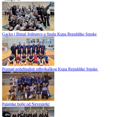
Paljanke i Višegrađanke u Bijeljini otvartaju plej of
Radnik
0
0
U Ljubinju i Gacku finale Kupa Republike Srpske
Pod pokroviteljstvom OS Republike Srpske, finale Kupa Republike
Srpske u odbojci za seniore odigraće se u Ljubinju u subotu 22.
novembra u 16,00 časova. Sastaju se OK "Ljubinje Bankom" i OK
"Tempo"...