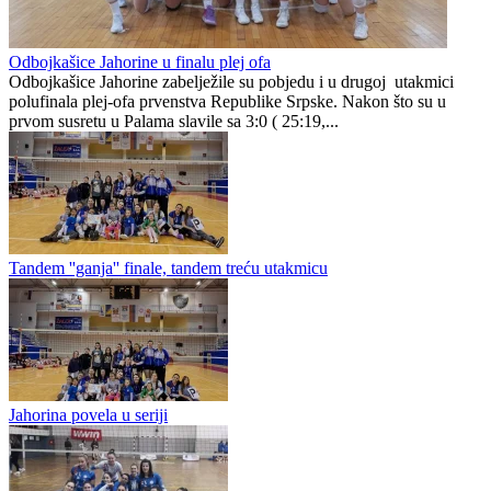
Gosti neumoljivi, Velež spasio čast domaćina
Radnik na plus deset
Libero
0
0
Odbojkašice Jahorine u finalu plej ofa