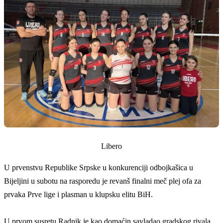
Libero
U prvenstvu Republike Srpske u konkurenciji odbojkašica u
Bijeljini u subotu na rasporedu je revanš finalni meč pl
e
j ofa za
prvaka Prve lige i plasman u klupsku elitu BiH.
U prvom susretu Radnik je kao domaćin savladao gradskog rivala