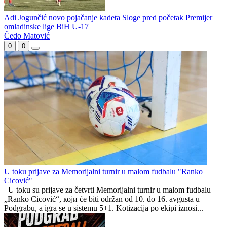
Borac propustio priliku da zatrpa mrežu gostiju
Alimpijević bira Orlove
Borac poveo
Adi Jogunčić novo pojačanje kadeta Sloge pred početak Premijer
omladinske lige BiH U-17