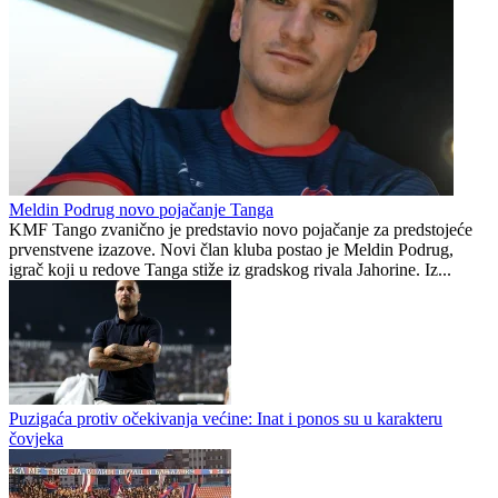
Završava se ligaški dio sezone, derbi u Bijeljini, lider dočekuje
Zvorničanke
Jahorina čeka Maglić
Republika Srpska
1
0