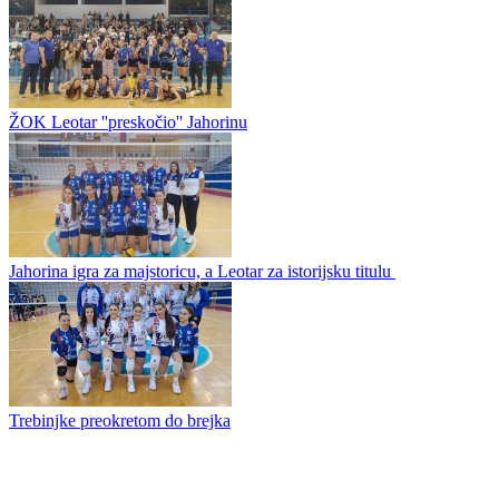
Mešetari zaobiđite Nevesinje i Velež
Odbojkašice Modriče Novoproma izborile plasman u Prvu ligu