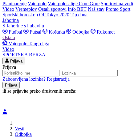
Planinarenje
Vaterpolo
Vaterpolo - lige Crne Gore
Sportovi na vodi
Video
Vremeplov
Ostali sportovi
Info BET
Naš stav
Promo Sport
Sportski horoskop
OI Tokyo 2020
Tip dana
Jahorina
S Jahorine s ljubavlju
Fudbal
Futsal
Košarka
Odbojka
Rukomet
Ostalo
Vaterpolo
Tango liga
Video
SPORTSKA BERZA
Prijava
Prijava
Zaboravljena lozinka?
Registracija
ili se prijavite preko društvenih mreža:
Vesti
Odbojka