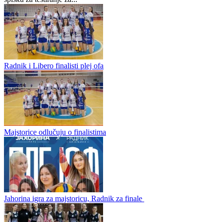
Preporučuje ContentExchange
Prva liga Republike Srpske - Play off
0
0
Kristina Topić na širem spisku kadetske reprezentacije BiH.
Ovih dana na adresu ŽOK "Jahorina" Pale stigla je lijepa vijest.
Članica panjanskog prvoligaša Kristina Topić našla se na širem
spisku za testiranje za...