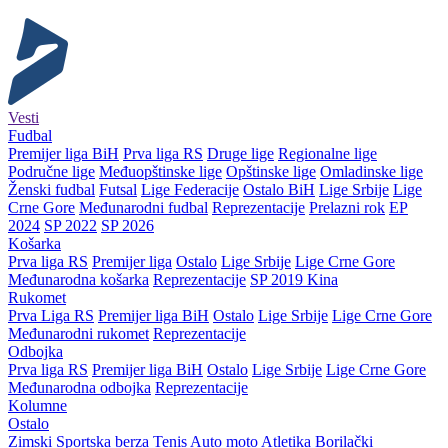
Vesti
Fudbal
Premijer liga BiH
Prva liga RS
Druge lige
Regionalne lige
Područne lige
Međuopštinske lige
Opštinske lige
Omladinske lige
Ženski fudbal
Futsal
Lige Federacije
Ostalo BiH
Lige Srbije
Lige
Crne Gore
Međunarodni fudbal
Reprezentacije
Prelazni rok
EP
2024
SP 2022
SP 2026
Košarka
Prva liga RS
Premijer liga
Ostalo
Lige Srbije
Lige Crne Gore
Međunarodna košarka
Reprezentacije
SP 2019 Kina
Rukomet
Prva Liga RS
Premijer liga BiH
Ostalo
Lige Srbije
Lige Crne Gore
Međunarodni rukomet
Reprezentacije
Odbojka
Prva liga RS
Premijer liga BiH
Ostalo
Lige Srbije
Lige Crne Gore
Međunarodna odbojka
Reprezentacije
Kolumne
Ostalo
Zimski
Sportska berza
Tenis
Auto moto
Atletika
Borilački