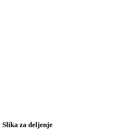
ŽOK Leotar ''preskočio'' Jahorinu
Jahorina igra za majstoricu, a Leotar za istorijsku titulu
Trebinjke preokretom do brejka