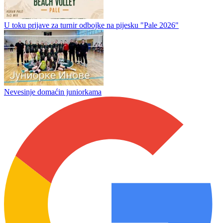
Turnir basketa u Podgrabu u petak 24. jula
Turnir „Pale 2026“: Piki Blajders odnosi pobjedu
Vladan Savić na trenerskoj klupi ŽOK "Jahorina" Pale
U toku prijave za turnir odbojke na pijesku "Pale 2026"