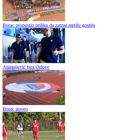
Meldin Podrug novo pojačanje Tanga
KMF Tango zvanično je predstavio novo pojačanje za predstojeće
prvenstvene izazove. Novi član kluba postao je Meldin Podrug,
igrač koji u redove Tanga stiže iz gradskog rivala Jahorine. Iz...
Puzigaća protiv očekivanja većine: Inat i ponos su u karakteru
čovjeka