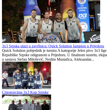
Adi Jogunčić novo pojačanje kadeta Sloge pred početak Premijer
omladinske lige BiH U-17
Prva liga Republike Srpske bez prenosa na koje smo navikli?
sportdc.net
0
0