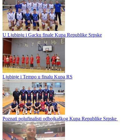
koji dolazi iz redova OK "Ljubinje-Bankom" i igraće na poziciji...
Borac
0
0
Ljubinje i dalje bez trijumfa
U Premijer ligi OSBiH za odbojkaše odigrani su mečevi koji su
donijeli mnogo uzbuđenja, preokreta i uvjerljivih trijumfa, a derbi
kola u Modriči ponudio je pravi maraton. U susretu odigranom u...