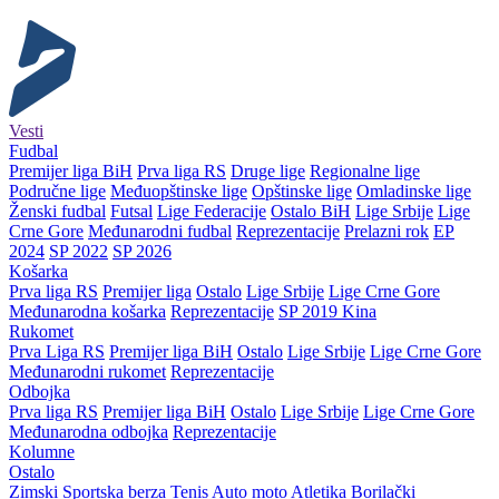
Vesti
Fudbal
Premijer liga BiH
Prva liga RS
Druge lige
Regionalne lige
Područne lige
Međuopštinske lige
Opštinske lige
Omladinske lige
Ženski fudbal
Futsal
Lige Federacije
Ostalo BiH
Lige Srbije
Lige
Crne Gore
Međunarodni fudbal
Reprezentacije
Prelazni rok
EP
2024
SP 2022
SP 2026
Košarka
Prva liga RS
Premijer liga
Ostalo
Lige Srbije
Lige Crne Gore
Međunarodna košarka
Reprezentacije
SP 2019 Kina
Rukomet
Prva Liga RS
Premijer liga BiH
Ostalo
Lige Srbije
Lige Crne Gore
Međunarodni rukomet
Reprezentacije
Odbojka
Prva liga RS
Premijer liga BiH
Ostalo
Lige Srbije
Lige Crne Gore
Međunarodna odbojka
Reprezentacije
Kolumne
Ostalo
Zimski
Sportska berza
Tenis
Auto moto
Atletika
Borilački