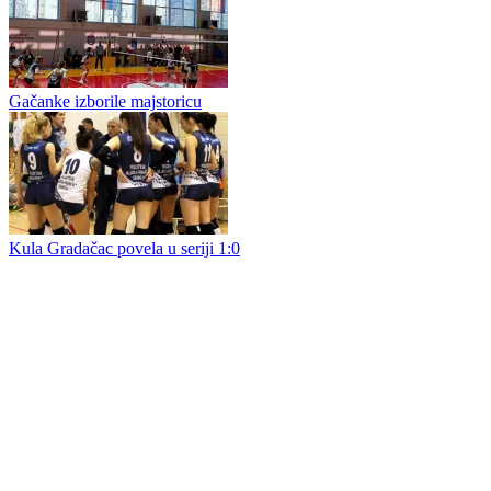
Šampionska „Sedmica“ predstavila prva velika pojačanja za
premijerligašku sezonu: Braća Šormaz stigla u Lukavac
Marija Fundup produžila boravak u Gacku
Odbojkašice Gacka odbranile titulu prvaka Bosne i Hercegovine