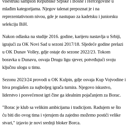
višestruki šampion Republike Srpske i Bosne i Hercegovine u
mlađim kategorijama. Njegov talenat prepoznat je i na
reprezentativnom nivou, gde je nastupao za kadetsku i juniorsku
selekciju BiH.
Nakon odlaska na studije 2016. godine, karijeru nastavlja u Srbiji,
igrajući za OK Novi Sad u sezoni 2017/18. Sljedeće godine prelazi
u OK Dunav Volley, gdje ostaje do sezone 2022/23. Tokom
boravka u Dunavu, osvaja Drugu ligu sjever, potvrđujući svoju
ključnu ulogu u timu.
Sezonu 2023/24 provodi u OK Kulpin, gdje osvaja Kup Vojvodine i
biva proglašen za najboljeg igrača turnira. Njegovo iskustvo,
liderstvo i posvećenost igri čine ga idealnim pojačanjem za Borac.
"Borac je klub sa velikim ambicijama i tradicijom. Radujem se što
ću biti dio ovog tima i vjerujem da zajedno možemo postići velike
stvari," izjavio je novi srednji bloker Borca.