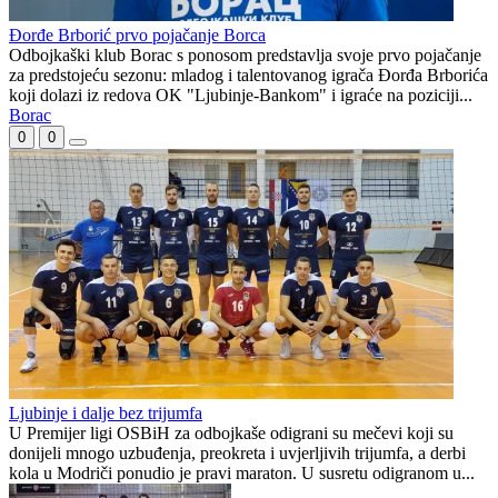
Borac s igračem više tek do
Vinicius produžio s Realom,
minimalne pobjede nad
potvrđen i najveći transfer u
prvakom Bjelorusije
klupskoj povijesti
Preporučuje ContentExchange
Premijer liga BiH - play off
0
0
Đorđe Brborić prvo pojačanje Borca
Odbojkaški klub Borac s ponosom predstavlja svoje prvo pojačanje
za predstojeću sezonu: mladog i talentovanog igrača Đorđa Brborića