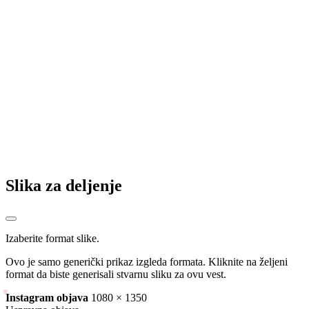
Gačanke izborile majstoricu
Kula Gradačac povela u seriji 1:0