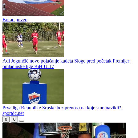
U svojoj gotovo stogodišnjoj istoriji banjalučki BSK nije igrao
najviši rang. Osvajanjem m:tel Prve lige Republike Srpske stekli su
to pravo i poslije neizvjesnog ljeta, gdje su čekali da vide da...
Borac propustio priliku da zatrpa mrežu gostiju
Alimpijević bira Orlove
Borac poveo