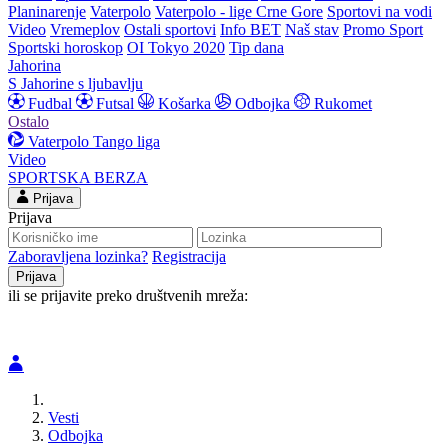
Planinarenje
Vaterpolo
Vaterpolo - lige Crne Gore
Sportovi na vodi
Video
Vremeplov
Ostali sportovi
Info BET
Naš stav
Promo Sport
Sportski horoskop
OI Tokyo 2020
Tip dana
Jahorina
S Jahorine s ljubavlju
Fudbal
Futsal
Košarka
Odbojka
Rukomet
Ostalo
Vaterpolo
Tango liga
Video
SPORTSKA BERZA
Prijava
Prijava
Zaboravljena lozinka?
Registracija
ili se prijavite preko društvenih mreža:
Vesti
Odbojka