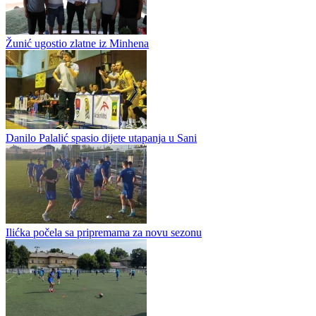
3x3 Srpska ulazi u završnicu: Quick Solution šampion u Prijedoru
Quick Solution pobjednik je turnira A kategorije Jelen pivo 3x3 lige
Republike Srpske odigranom u Prijedoru. U finalnom susretu, ekipa
u sastavu Stefan Milošević, Nedim Mustafica, Aleksandar...
Crnogorcima 3x3 Kup Srpske
Žunić ugostio zlatne iz Minhena