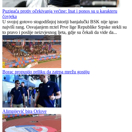
Marjanović nezadovoljan sezonom Borca
Republika Srpska
1
0
Puzigaća protiv očekivanja većine: Inat i ponos su u karakteru
čovjeka