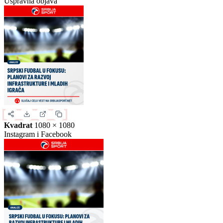
Slika za deljenje
Izaberite format slike.
Ovo je samo generički prikaz izgleda formata. Kliknite na željeni
format da biste generisali stvarnu sliku za ovu vest.
Instagram objava
1080 × 1350
Uspravna objava