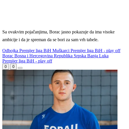
Sa ovakvim pojačanjima, Borac jasno pokazuje da ima visoke
ambicije i da je spreman da se bori za sam vrh tabele.
Odbojka
Premijer liga BiH
Muškarci
Premijer liga BiH - play off
Borac
Bosna i Hercegovina
Republika Srpska
Banja Luka
WEB PREPORUKE
Tabaković riješio evropski
Smjena veznjaka u Veležu:
meč i Salzburgu donio
Andro Babić otišao u
pobjedu (VIDEO)
Portugal, stigao Armin
Bešagić
Louis van Gaal pobijedio rak
Kontinuitet na ispitu: Nova
i poručio: Ako vam treba
sezona donosi izazove za
selektor, pozovite mene!
članove stalne četvorke