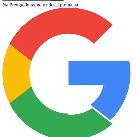
Danilo Palalić spasio dijete utapanja u Sani
Ilićka počela sa pripremama za novu sezonu
Na Predgrađu radno uz dosta promjena