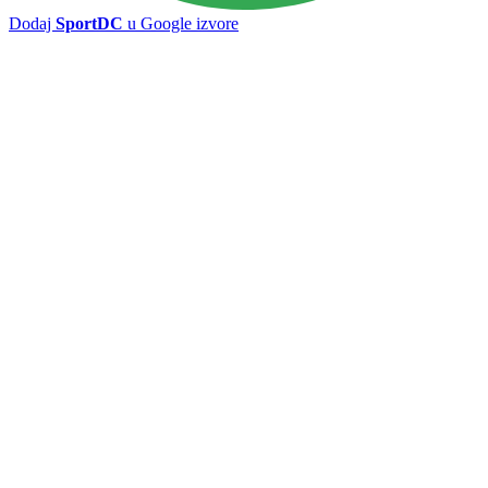
Dodaj
SportDC
u Google izvore