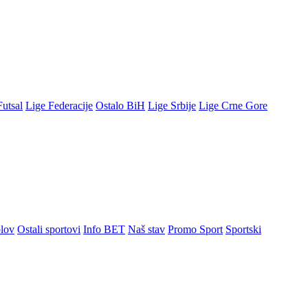
Futsal
Lige Federacije
Ostalo BiH
Lige Srbije
Lige Crne Gore
lov
Ostali sportovi
Info BET
Naš stav
Promo Sport
Sportski