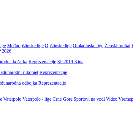
ige
Međuopštinske lige
Opštinske lige
Omladinske lige
Ženski fudbal
P 2026
rodna košarka
Reprezentacije
SP 2019 Kina
eđunarodni rukomet
Reprezentacije
đunarodna odbojka
Reprezentacije
je
Vaterpolo
Vaterpolo - lige Crne Gore
Sportovi na vodi
Video
Vremep