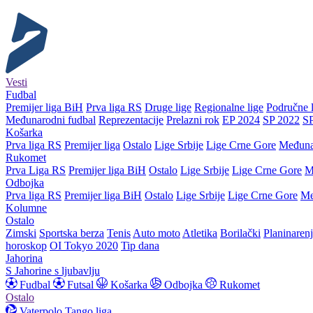
Vesti
Fudbal
Premijer liga BiH
Prva liga RS
Druge lige
Regionalne lige
Područne l
Međunarodni fudbal
Reprezentacije
Prelazni rok
EP 2024
SP 2022
S
Košarka
Prva liga RS
Premijer liga
Ostalo
Lige Srbije
Lige Crne Gore
Međuna
Rukomet
Prva Liga RS
Premijer liga BiH
Ostalo
Lige Srbije
Lige Crne Gore
M
Odbojka
Prva liga RS
Premijer liga BiH
Ostalo
Lige Srbije
Lige Crne Gore
Me
Kolumne
Ostalo
Zimski
Sportska berza
Tenis
Auto moto
Atletika
Borilački
Planinaren
horoskop
OI Tokyo 2020
Tip dana
Jahorina
S Jahorine s ljubavlju
Fudbal
Futsal
Košarka
Odbojka
Rukomet
Ostalo
Vaterpolo
Tango liga