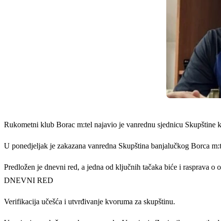
Rukometni klub Borac m:tel najavio je vanrednu sjednicu Skupštine kl
U ponedjeljak je zakazana vanredna Skupština banjalučkog Borca m:te
Predložen je dnevni red, a jedna od ključnih tačaka biće i rasprav
DNEVNI RED
Verifikacija učešća i utvrđivanje kvoruma za skupštinu.