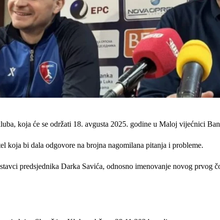
uba, koja će se održati 18. avgusta 2025. godine u Maloj vijećnici Ba
l koja bi dala odgovore na brojna nagomilana pitanja i probleme.
a o ostavci predsjednika Darka Savića, odnosno imenovanje novog prvo