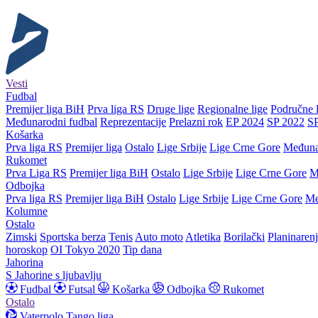
Vesti
Fudbal
Premijer liga BiH
Prva liga RS
Druge lige
Regionalne lige
Područne l
Međunarodni fudbal
Reprezentacije
Prelazni rok
EP 2024
SP 2022
S
Košarka
Prva liga RS
Premijer liga
Ostalo
Lige Srbije
Lige Crne Gore
Međuna
Rukomet
Prva Liga RS
Premijer liga BiH
Ostalo
Lige Srbije
Lige Crne Gore
M
Odbojka
Prva liga RS
Premijer liga BiH
Ostalo
Lige Srbije
Lige Crne Gore
Me
Kolumne
Ostalo
Zimski
Sportska berza
Tenis
Auto moto
Atletika
Borilački
Planinaren
horoskop
OI Tokyo 2020
Tip dana
Jahorina
S Jahorine s ljubavlju
Fudbal
Futsal
Košarka
Odbojka
Rukomet
Ostalo
Vaterpolo
Tango liga