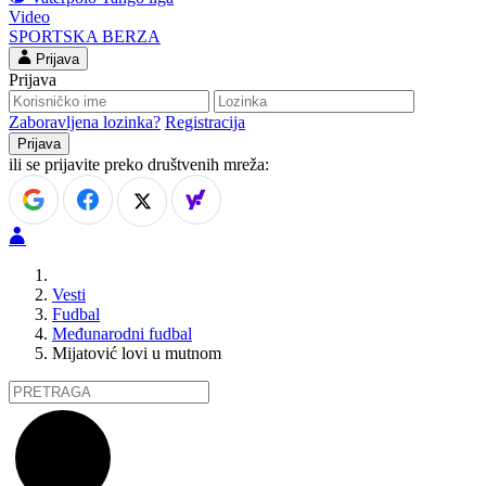
Video
SPORTSKA BERZA
Prijava
Prijava
Zaboravljena lozinka?
Registracija
ili se prijavite preko društvenih mreža:
Vesti
Fudbal
Međunarodni fudbal
Mijatović lovi u mutnom