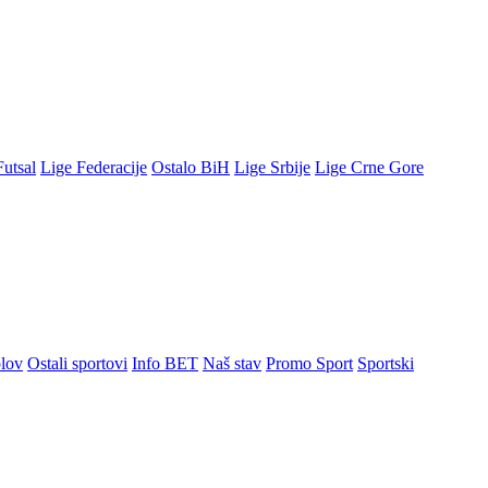
Futsal
Lige Federacije
Ostalo BiH
Lige Srbije
Lige Crne Gore
lov
Ostali sportovi
Info BET
Naš stav
Promo Sport
Sportski