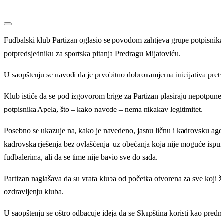
Fudbalski klub Partizan oglasio se povodom zahtjeva grupe potpisni
potpredsjedniku za sportska pitanja Predragu Mijatoviću.
U saopštenju se navodi da je prvobitno dobronamjerna inicijativa pretv
Klub ističe da se pod izgovorom brige za Partizan plasiraju nepotpune 
potpisnika Apela, što – kako navode – nema nikakav legitimitet.
Posebno se ukazuje na, kako je navedeno, jasnu ličnu i kadrovsku age
kadrovska rješenja bez ovlašćenja, uz obećanja koja nije moguće ispu
fudbalerima, ali da se time nije bavio sve do sada.
Partizan naglašava da su vrata kluba od početka otvorena za sve koji 
ozdravljenju kluba.
U saopštenju se oštro odbacuje ideja da se Skupština koristi kao predm