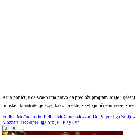
Klub poručuje da svako ima pravo da predloži program, ideje i rješenj
pritiske i konstrukcije koje, kako navode, stavljaju lične interese ispre
Fudbal
Međunarodni fudbal
Muškarci
Mozzart Bet Super liga Srbije 
Mozzart Bet Super liga Srbije - Play Off
0
0