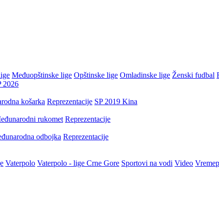
ige
Međuopštinske lige
Opštinske lige
Omladinske lige
Ženski fudbal
P 2026
rodna košarka
Reprezentacije
SP 2019 Kina
eđunarodni rukomet
Reprezentacije
đunarodna odbojka
Reprezentacije
je
Vaterpolo
Vaterpolo - lige Crne Gore
Sportovi na vodi
Video
Vremep