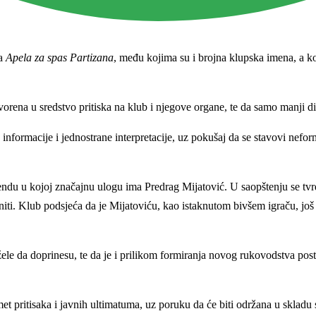
ka
Apela za spas Partizana
, među kojima su i brojna klupska imena, a ko
orena u sredstvo pritiska na klub i njegove organe, te da samo manji dio
informacije i jednostrane interpretacije, uz pokušaj da se stavovi nefor
ndu u kojoj značajnu ulogu ima Predrag Mijatović. U saopštenju se tvrd
niti. Klub podsjeća da je Mijatoviću, kao istaknutom bivšem igraču, j
žele da doprinesu, te da je i prilikom formiranja novog rukovodstva po
et pritisaka i javnih ultimatuma, uz poruku da će biti održana u skladu