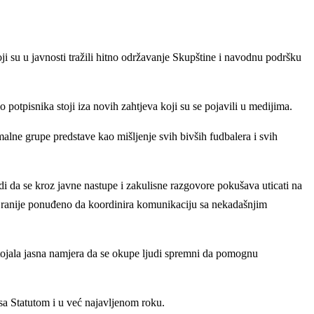
ji su u javnosti tražili hitno održavanje Skupštine i navodnu podršku
 potpisnika stoji iza novih zahtjeva koji su se pojavili u medijima.
malne grupe predstave kao mišljenje svih bivših fudbalera i svih
i da se kroz javne nastupe i zakulisne razgovore pokušava uticati na
oš ranije ponuđeno da koordinira komunikaciju sa nekadašnjim
stojala jasna namjera da se okupe ljudi spremni da pomognu
 sa Statutom i u već najavljenom roku.