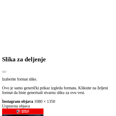
Bijelonja preko Vojkovića do Travnika, Hadžiahmetović u Konjicu