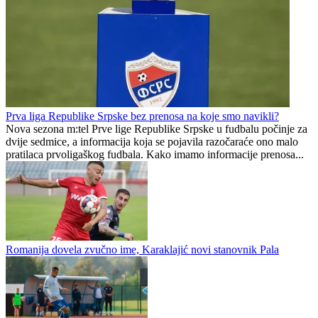
Branko Rosić novi fudbaler Potkozarja, oglasila se i Omarska
Luka Pljevaljčić otišao iz Famosa i obnovio saradnju sa Darkom
Vojvodićem
Romanija
0
0
Prva liga Republike Srpske bez prenosa na koje smo navikli?