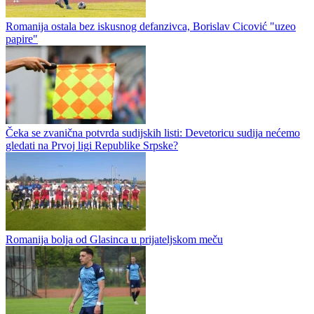
Nova sezona m:tel Prve lige Republike Srpske u fudbalu počinje za
dvije sedmice, a informacija koja se pojavila razočaraće ono malo
pratilaca prvoligaškog fudbala. Kako imamo informacije prenosa...
Romanija dovela zvučno ime, Karaklajić novi stanovnik Pala
Romanija ostala bez iskusnog defanzivca, Borislav Cicović "uzeo
papire"