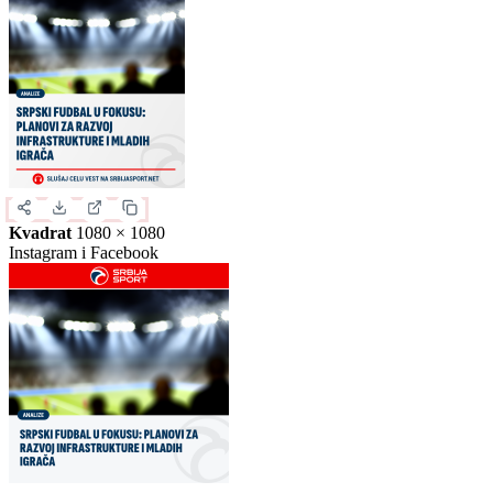
Slika za deljenje
Izaberite format slike.
Ovo je samo generički prikaz izgleda formata. Kliknite na željeni
format da biste generisali stvarnu sliku za ovu vest.
Instagram objava
1080 × 1350
Uspravna objava