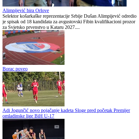
Definitivno: Krate se sudijske liste Prve i Druge lige Republike
Srpske
Republika Srpska
1
0
Alimpijević bira Orlove
Selektor košarkaške reprezentacije Srbije Dušan Alimpijević odredio
je spisak od 18 kandidata za avgustovski Fibin kvalifikacioni prozor
za Svjetsko prvenstvo u Kataru 2027....