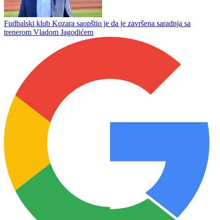
Slogi titula
Široki Brijeg i zvanično ostao bez golmana: Renato Josipović
napustio Pecaru
Fudbalski klub Kozara saopštio je da je završena saradnja sa
trenerom Vladom Jagodićem