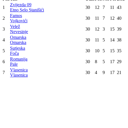
Prva liga Republike Srpske - Play out
7. kolo
Famos
3
:
1
Romanija
Omarska
3
:
0
Sutjeska
Vlasenica
1
:
4
Zvijezda 09
Konačna tabela
Poz
Tim
Utak
Pob
Ner
Por
Bod
Zvijezda 09
1
30
12
7
11
43
Etno Selo Stanišići
Famos
2
30
11
7
12
40
Vojkovići
Velež
3
30
12
3
15
39
Nevesinje
Omarska
4
30
11
5
14
38
Omarska
Sutjeska