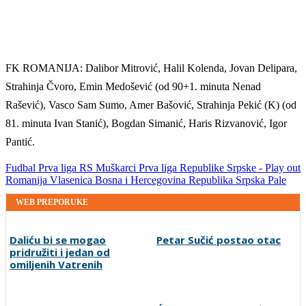
FK ROMANIJA: Dalibor Mitrović, Halil Kolenda, Jovan Delipara,
Strahinja Čvoro, Emin Medošević (od 90+1. minuta Nenad
Rašević), Vasco Sam Sumo, Amer Bašović, Strahinja Pekić (K) (od
81. minuta Ivan Stanić), Bogdan Simanić, Haris Rizvanović, Igor
Pantić.
Fudbal
Prva liga RS
Muškarci
Prva liga Republike Srpske - Play out
Romanija
Vlasenica
Bosna i Hercegovina
Republika Srpska
Pale
WEB PREPORUKE
Daliću bi se mogao
Petar Sučić postao otac