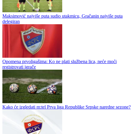
Pavle Lazić se rastao sa Vlasenicom
Doskorašnji defanzivac Vlasenice Pavle Lazić slobodan je u izboru
kluba. Po ispadanju Vlasenice iz prvoligaškog društva Laziću je
istekao ugovor sa Vlasenicom, te je on slobodan za prelazak u...
Maksimović najviše puta sudio utakmicu, Gračanin najviše puta
delegiran