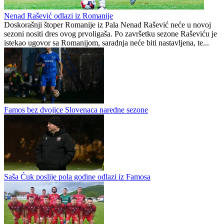
Preporučuje ContentExchange
Prva liga Republike Srpske - Play out
0
0
Nenad Rašević odlazi iz Romanije
Doskorašnji štoper Romanije iz Pala Nenad Rašević neće u novoj
sezoni nositi dres ovog prvoligaša. Po završetku sezone Raševiću je
istekao ugovor sa Romanijom, saradnja neće biti nastavljena, te...