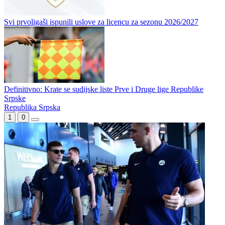
Opomena prvoligašima: Ko ne plati službena lica, neće moći
registrovati igrače
Kako će izgledati m:tel Prva liga Republike Srpske naredne sezone?
Svi prvoligaši ispunili uslove za licencu za sezonu 2026/2027