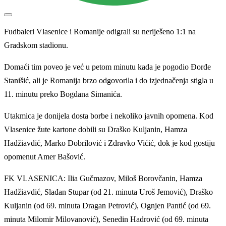
Fudbaleri Vlasenice i Romanije odigrali su neriješeno 1:1 na
Gradskom stadionu.
Domaći tim poveo je već u petom minutu kada je pogodio Đorđe
Stanišić, ali je Romanija brzo odgovorila i do izjednačenja stigla u
11. minutu preko Bogdana Simanića.
Utakmica je donijela dosta borbe i nekoliko javnih opomena. Kod
Vlasenice žute kartone dobili su Draško Kuljanin, Hamza
Hadžiavdić, Marko Dobrilović i Zdravko Vićić, dok je kod gostiju
opomenut Amer Bašović.
FK VLASENICA: Ilia Gučmazov, Miloš Borovčanin, Hamza
Hadžiavdić, Slađan Stupar (od 21. minuta Uroš Jemović), Draško
Kuljanin (od 69. minuta Dragan Petrović), Ognjen Pantić (od 69.
minuta Milomir Milovanović), Senedin Hadrović (od 69. minuta