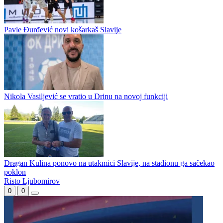
Borac poveo
Adi Jogunčić novo pojačanje kadeta Sloge pred početak Premijer
omladinske lige BiH U-17
Pavle Đurđević novi košarkaš Slavije