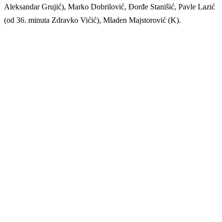
Aleksandar Grujić), Marko Dobrilović, Đorđe Stanišić, Pavle Lazić
(od 36. minuta Zdravko Vićić), Mladen Majstorović (K).