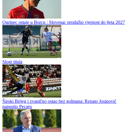
FSS povukao podršku Infantinu
Fudbalski savez Srbije povukao je podršku Đaniju Infantinu za novi
mandat na funkciji predsednika FIFA. Podsećamo da smo
gospodinu Infantinu pružili podršku 25. maja ove godine u pisanoj
formi,...
Španija u finalu.,Francuska pometena na terenu
Ogrinec ostaje u Borcu : Slovenac produžio vjernost do ljeta 2027