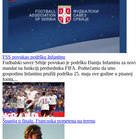
Nikola Vasiljević se vratio u Drinu na novoj funkciji
Dragan Kulina ponovo na utakmici Slavije, na stadionu ga sačekao
poklon
Risto Ljubomirov
0
0