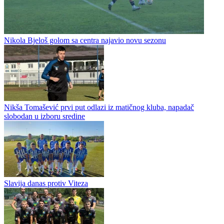
Fudbal / Prva liga RS
Nikola Bjeloš golom sa centra najavio novu sezonu