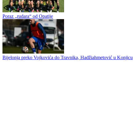
Nikša Tomašević prvi put odlazi iz matičnog kluba, napadač
slobodan u izboru sredine
Slavija danas protiv Viteza
Poraz „rudara“ od Opatije