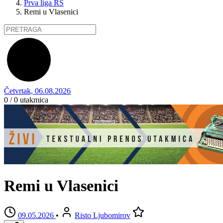
Prva liga RS
Remi u Vlasenici
Četvrtak, 06.08.2026
0 / 0
utakmica
Remi u Vlasenici
09.05.2026
•
Risto Ljubomirov