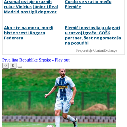
pridružiti i jedan od
omiljenih Vatrenih
Arsenal ostaje praznih
Ćurdo se vratio među
ruku: Vinícius Júnior i Real
Plemiće
Madrid postigli dogovor
Ako ste na moru, mogli
Plemići nastavljaju ulagati
biste sresti Rogera
u razvoj igrača: GOŠK
Federera
partner, šest nogometaša
na posudbi