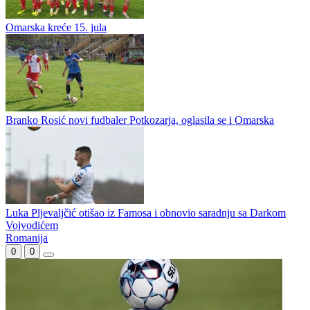
Famos bez dvojice Slovenaca naredne sezone
Saša Ćuk poslije pola godine odlazi iz Famosa
Omarska kreće 15. jula