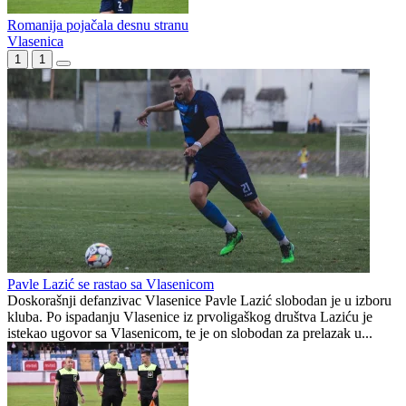
Čeka se zvanična potvrda sudijskih listi: Devetoricu sudija nećemo
gledati na Prvoj ligi Republike Srpske?
Romanija bolja od Glasinca u prijateljskom meču
Romanija pojačala desnu stranu
Vlasenica
1
1