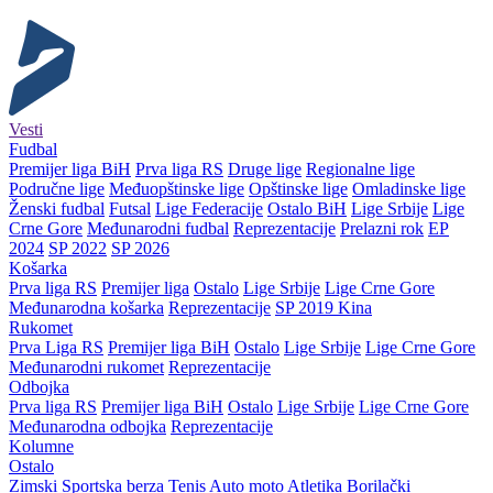
Vesti
Fudbal
Premijer liga BiH
Prva liga RS
Druge lige
Regionalne lige
Područne lige
Međuopštinske lige
Opštinske lige
Omladinske lige
Ženski fudbal
Futsal
Lige Federacije
Ostalo BiH
Lige Srbije
Lige
Crne Gore
Međunarodni fudbal
Reprezentacije
Prelazni rok
EP
2024
SP 2022
SP 2026
Košarka
Prva liga RS
Premijer liga
Ostalo
Lige Srbije
Lige Crne Gore
Međunarodna košarka
Reprezentacije
SP 2019 Kina
Rukomet
Prva Liga RS
Premijer liga BiH
Ostalo
Lige Srbije
Lige Crne Gore
Međunarodni rukomet
Reprezentacije
Odbojka
Prva liga RS
Premijer liga BiH
Ostalo
Lige Srbije
Lige Crne Gore
Međunarodna odbojka
Reprezentacije
Kolumne
Ostalo
Zimski
Sportska berza
Tenis
Auto moto
Atletika
Borilački