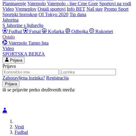
Planinarenje
Vaterpolo
Vaterpolo - lige Crne Gore
Sportovi na vodi
Video
Vremeplov
Ostali sportovi
Info BET
Naš stav
Promo Sport
Sportski horoskop
OI Tokyo 2020
Tip dana
Jahorina
S Jahorine s ljubavlju
Fudbal
Futsal
Košarka
Odbojka
Rukomet
Ostalo
Vaterpolo
Tango liga
Video
SPORTSKA BERZA
Prijava
Prijava
Zaboravljena lozinka?
Registracija
ili se prijavite preko društvenih mreža:
Vesti
Fudbal