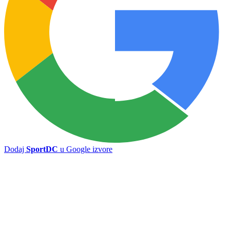
Dodaj
SportDC
u Google izvore