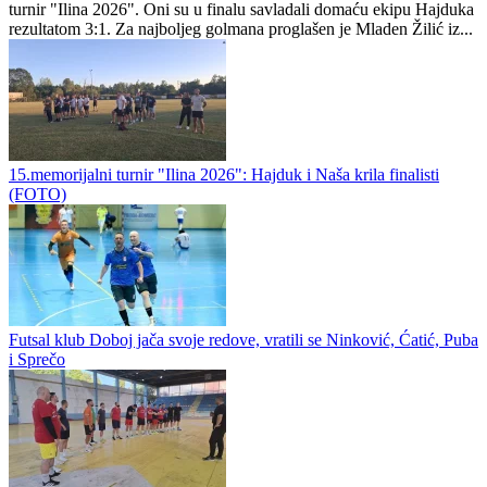
turnir "Ilina 2026". Oni su u finalu savladali domaću ekipu Hajduka
rezultatom 3:1. Za najboljeg golmana proglašen je Mladen Žilić iz...
15.memorijalni turnir "Ilina 2026": Hajduk i Naša krila finalisti
(FOTO)
Futsal klub Doboj jača svoje redove, vratili se Ninković, Ćatić, Puba
i Sprečo