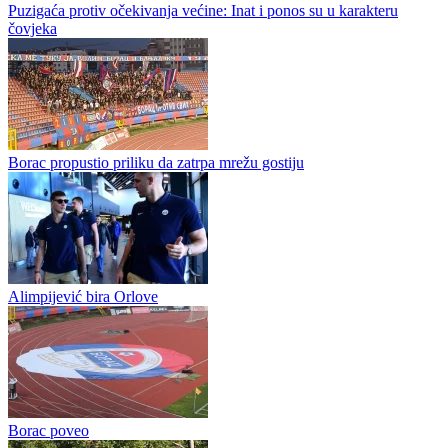
Puzigaća protiv očekivanja većine: Inat i ponos su u karakteru
čovjeka
Borac propustio priliku da zatrpa mrežu gostiju
Alimpijević bira Orlove
Borac poveo