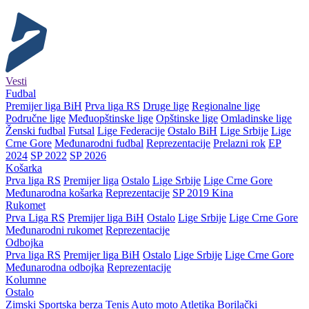
Vesti
Fudbal
Premijer liga BiH
Prva liga RS
Druge lige
Regionalne lige
Područne lige
Međuopštinske lige
Opštinske lige
Omladinske lige
Ženski fudbal
Futsal
Lige Federacije
Ostalo BiH
Lige Srbije
Lige
Crne Gore
Međunarodni fudbal
Reprezentacije
Prelazni rok
EP
2024
SP 2022
SP 2026
Košarka
Prva liga RS
Premijer liga
Ostalo
Lige Srbije
Lige Crne Gore
Međunarodna košarka
Reprezentacije
SP 2019 Kina
Rukomet
Prva Liga RS
Premijer liga BiH
Ostalo
Lige Srbije
Lige Crne Gore
Međunarodni rukomet
Reprezentacije
Odbojka
Prva liga RS
Premijer liga BiH
Ostalo
Lige Srbije
Lige Crne Gore
Međunarodna odbojka
Reprezentacije
Kolumne
Ostalo
Zimski
Sportska berza
Tenis
Auto moto
Atletika
Borilački