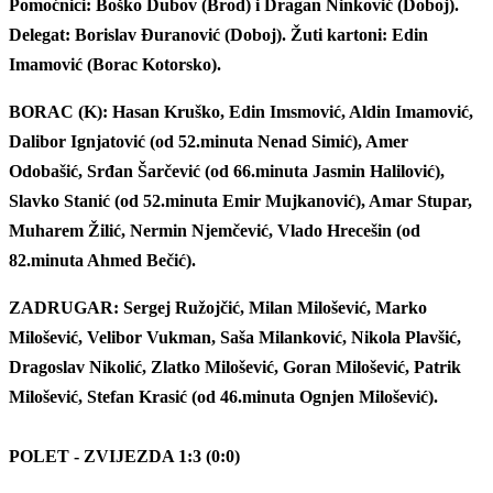
Pomoćnici: Boško Dubov (Brod) i Dragan Ninković (Doboj).
Delegat: Borislav Đuranović (Doboj). Žuti kartoni: Edin
Imamović (Borac Kotorsko).
BORAC (K): Hasan Kruško, Edin Imsmović, Aldin Imamović,
Dalibor Ignjatović (od 52.minuta Nenad Simić), Amer
Odobašić, Srđan Šarčević (od 66.minuta Jasmin Halilović),
Slavko Stanić (od 52.minuta Emir Mujkanović), Amar Stupar,
Muharem Žilić, Nermin Njemčević, Vlado Hrecešin (od
82.minuta Ahmed Bečić).
ZADRUGAR: Sergej Ružojčić, Milan Milošević, Marko
Milošević, Velibor Vukman, Saša Milanković, Nikola Plavšić,
Dragoslav Nikolić, Zlatko Milošević, Goran Milošević, Patrik
Milošević, Stefan Krasić (od 46.minuta Ognjen Milošević).
POLET - ZVIJEZDA 1:3 (0:0)