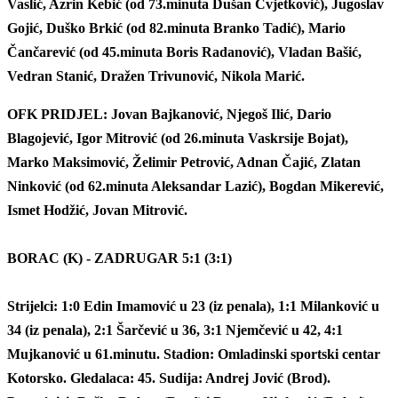
Vaslić, Azrin Kebić (od 73.minuta Dušan Cvjetković), Jugoslav
Gojić, Duško Brkić (od 82.minuta Branko Tadić), Mario
Čančarević (od 45.minuta Boris Radanović), Vladan Bašić,
Vedran Stanić, Dražen Trivunović, Nikola Marić.
OFK PRIDJEL: Jovan Bajkanović, Njegoš Ilić, Dario
Blagojević, Igor Mitrović (od 26.minuta Vaskrsije Bojat),
Marko Maksimović, Želimir Petrović, Adnan Čajić, Zlatan
Ninković (od 62.minuta Aleksandar Lazić), Bogdan Mikerević,
Ismet Hodžić, Jovan Mitrović.
BORAC (K) - ZADRUGAR 5:1 (3:1)
Strijelci: 1:0 Edin Imamović u 23 (iz penala), 1:1 Milanković u
34 (iz penala), 2:1 Šarčević u 36, 3:1 Njemčević u 42, 4:1
Mujkanović u 61.minutu. Stadion: Omladinski sportski centar
Kotorsko. Gledalaca: 45. Sudija: Andrej Jović (Brod).