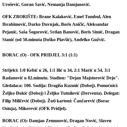
Urošević, Goran Savić, Nemanja Damjanović.
OFK ZBORIŠTE: Brane Kalaković, Emel Tumbul, Alen
Ibrahimović, Darko Duvnjak, Boris Aničić, Aleksandar
Pejanić, Saša Šogorović, Srđan Banović, Boris Simić, Dragan
Stanić (od 50.minuta Duško Plavšić), Anđelko Gužvić.
BORAC (O) - OFK PRIDJEL 3:1 (1:1)
Strijelci: 1:0 Kebić u 26, 1:1 Ilić u 34, 2:1 Marić u 54, 3:1
Radanović u 82.minutu. Stadion: "Dejan Majstorović Dejo".
Gledalaca: 100. Sudija: Dragiša Kuzmić (Doboj). Pomoćnici:
Željko Đukić (Doboj) i Željko Tutnilović (Derventa). Delegat:
Filip Miličević (Doboj). Žuti kartoni: Čančarević (Borac
Osinja), Mikerević (OFK Pridjel).
BORAC (O): Damjan Zemunović, Dragan Nović, Slaven