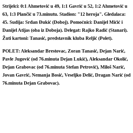
Strijelci: 0:1 Ahmetović u 49, 1:1 Gavrić u 52, 1:2 Ahmetović u
63, 1:3 Plančić u 73.minutu. Stadion: "12 heroja". Gledalaca:
45. Sudija: Srđan Đukić (Doboj). Pomoćnici: Danijel Mićić i
Danijel Atijas (oba iz Doboja). Delegat: Rajko Radić (Stanari).
Žuti kartoni: Tanasić, predstavnik kluba Reljić (Polet).
POLET: Aleksandar Brestovac, Zoran Tanasić, Dejan Narić,
Pavle Jugović (od 76.minuta Dejan Lukić), Aleksandar Okolić,
Dejan Grabovac (od 76.minuta Stefan Petrović), Miloš Narić,
Jovan Gavrić, Nemanja Bosić, Veseljko Delić, Dragan Narić (od
76.minuta Dejan Grabovac).