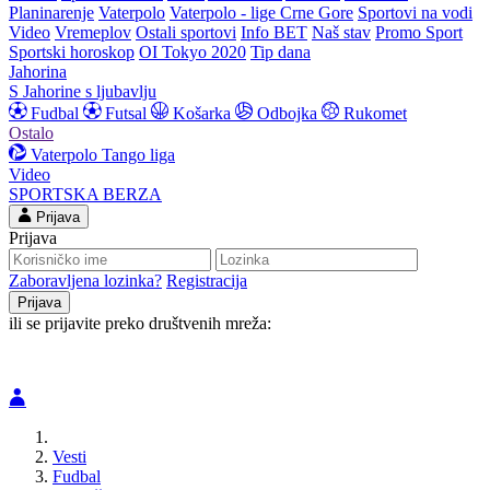
Planinarenje
Vaterpolo
Vaterpolo - lige Crne Gore
Sportovi na vodi
Video
Vremeplov
Ostali sportovi
Info BET
Naš stav
Promo Sport
Sportski horoskop
OI Tokyo 2020
Tip dana
Jahorina
S Jahorine s ljubavlju
Fudbal
Futsal
Košarka
Odbojka
Rukomet
Ostalo
Vaterpolo
Tango liga
Video
SPORTSKA BERZA
Prijava
Prijava
Zaboravljena lozinka?
Registracija
ili se prijavite preko društvenih mreža:
Vesti
Fudbal