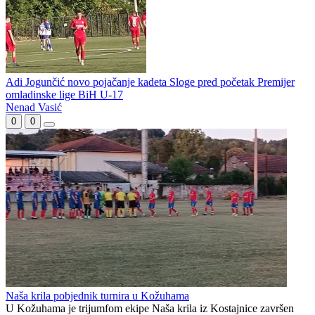
Adi Jogunčić novo pojačanje kadeta Sloge pred početak Premijer
omladinske lige BiH U-17
Nenad Vasić
0
0
Naša krila pobjednik turnira u Kožuhama
U Kožuhama je trijumfom ekipe Naša krila iz Kostajnice završen