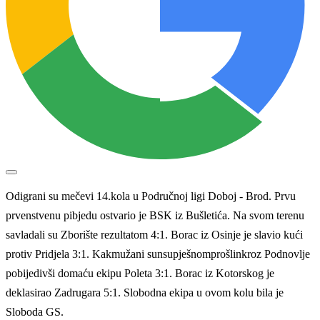
Odigrani su mečevi 14.kola u Područnoj ligi Doboj - Brod. Prvu
prvenstvenu pibjedu ostvario je BSK iz Bušletića. Na svom terenu
savladali su Zborište rezultatom 4:1. Borac iz Osinje je slavio kući
protiv Pridjela 3:1. Kakmužani sunsupješnomprošlinkroz Podnovlje
pobijedivši domaću ekipu Poleta 3:1. Borac iz Kotorskog je
deklasirao Zadrugara 5:1. Slobodna ekipa u ovom kolu bila je
Sloboda GS.