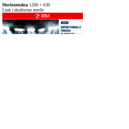
Horizontalna
1200 × 630
Link i društvene mreže
WEB PREPORUKE
Borac s igračem više tek
Sanjin Alihodžić protiv
do minimalne pobjede nad
čečena Adama Tadushaeva
prvakom Bjelorusije
– borba za WAKO PRO
titulu
Petar Sučić postao otac
Louis van Gaal pobijedio
rak i poručio: Ako vam