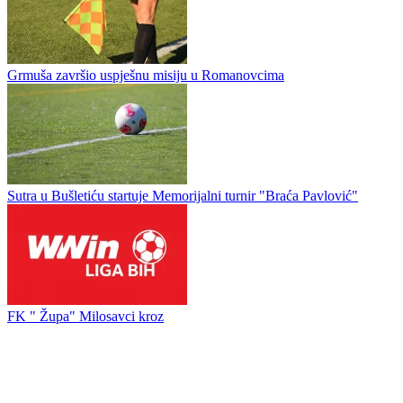
Grmuša završio uspješnu misiju u Romanovcima
Sutra u Bušletiću startuje Memorijalni turnir "Braća Pavlović"
FK " Župa" Milosavci kroz