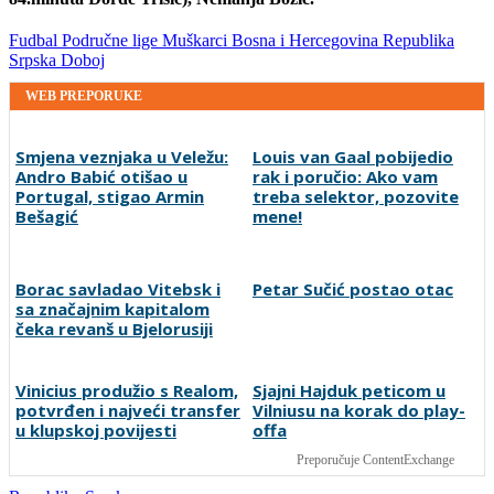
Fudbal
Područne lige
Muškarci
Bosna i Hercegovina
Republika
Srpska
Doboj
WEB PREPORUKE
Smjena veznjaka u Veležu:
Louis van Gaal pobijedio
Andro Babić otišao u
rak i poručio: Ako vam
Portugal, stigao Armin
treba selektor, pozovite
Bešagić
mene!
Borac savladao Vitebsk i
Petar Sučić postao otac
sa značajnim kapitalom
čeka revanš u Bjelorusiji
Vinicius produžio s Realom,
Sjajni Hajduk peticom u
potvrđen i najveći transfer
Vilniusu na korak do play-
u klupskoj povijesti
offa
Preporučuje ContentExchange