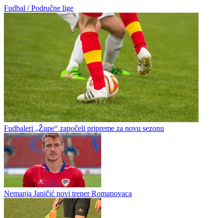
Fudbal / Područne lige
Fudbaleri „Župe“ započeli pripreme za novu sezonu
Nemanja Janičić novi trener Romanovaca