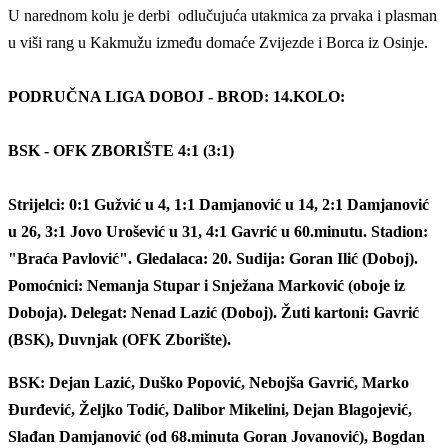
U narednom kolu je derbi odlučujuća utakmica za prvaka i plasman
u viši rang u Kakmužu između domaće Zvijezde i Borca iz Osinje.
PODRUČNA LIGA DOBOJ - BROD: 14.KOLO:
BSK - OFK ZBORIŠTE 4:1 (3:1)
Strijelci: 0:1 Gužvić u 4, 1:1 Damjanović u 14, 2:1 Damjanović
u 26, 3:1 Jovo Urošević u 31, 4:1 Gavrić u 60.minutu. Stadion:
"Braća Pavlović". Gledalaca: 20. Sudija: Goran Ilić (Doboj).
Pomoćnici: Nemanja Stupar i Snježana Marković (oboje iz
Doboja). Delegat: Nenad Lazić (Doboj). Žuti kartoni: Gavrić
(BSK), Duvnjak (OFK Zborište).
BSK: Dejan Lazić, Duško Popović, Nebojša Gavrić, Marko
Đurđević, Željko Todić, Dalibor Mikelini, Dejan Blagojević,
Slađan Damjanović (od 68.minuta Goran Jovanović), Bogdan