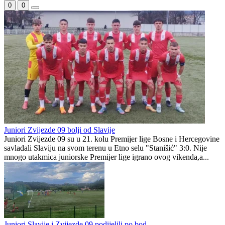
Slavija i zvanično o(p)stala u Premijer ligi
Slavija došla do bodova u gradu na Vrbasu
Zvijezda 09
0
0