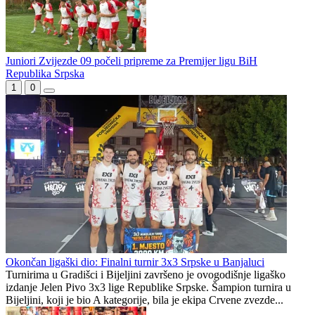
Prvi trijumf juniora Sloge
Zvijezda 09 pregazila Željezničar u Stanišiću
Juniori Zvijezde 09 počeli pripreme za Premijer ligu BiH
Republika Srpska
1
0