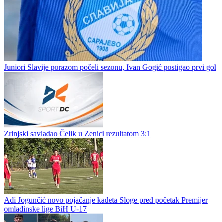
Fudbal / Omladinske lige
Juniori Slavije porazom počeli sezonu, Ivan Gogić postigao prvi gol