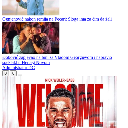
Potkozarje bolje od Kozare u prijateljskom meču
Šut u saobraćajnu nesreću
Ognjenović nakon remija na Pecari: Sloga ima za čim da žali