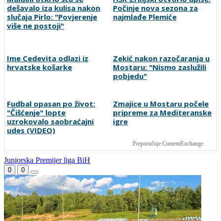
Maldini otkrio šta se
HŠK Zrinjski otvorio upise:
dešavalo iza kulisa nakon
Počinje nova sezona za
slučaja Pirlo: "Povjerenje
najmlađe Plemiće
više ne postoji"
Ime Cedevita odlazi iz
Zekić nakon razočaranja u
hrvatske košarke
Mostaru: "Nismo zaslužili
pobjedu"