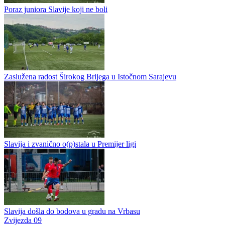
prozivku fudbalera ii tako su krenule pripreme omladinaca Slavije za
novu sezonu. Sokolovi su uspjeli izboriti opstanak u prošloj...
Juniori Slavije okončali sezonu u Premijer ligi
Poraz juniora Slavije koji ne boli
Zaslužena radost Širokog Brijega u Istočnom Sarajevu