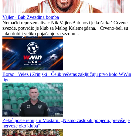
Đoković zapjevao na bini sa Vladom Georgievom i napravio
spektakl u Herceg Novom
Administrator DC
0
0
Vajler - Bab Zvezdina bomba
Nemački reprezentativac Nik Vajler-Bab novi je košarkaš Crvene
zvezde, potvrdio je klub sa Malog Kalemegdana. Crveno-beli su
tako dobili veliko pojačanje za sezonu...