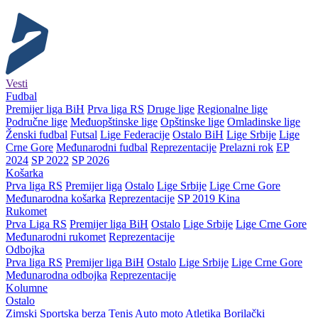
Vesti
Fudbal
Premijer liga BiH
Prva liga RS
Druge lige
Regionalne lige
Područne lige
Međuopštinske lige
Opštinske lige
Omladinske lige
Ženski fudbal
Futsal
Lige Federacije
Ostalo BiH
Lige Srbije
Lige
Crne Gore
Međunarodni fudbal
Reprezentacije
Prelazni rok
EP
2024
SP 2022
SP 2026
Košarka
Prva liga RS
Premijer liga
Ostalo
Lige Srbije
Lige Crne Gore
Međunarodna košarka
Reprezentacije
SP 2019 Kina
Rukomet
Prva Liga RS
Premijer liga BiH
Ostalo
Lige Srbije
Lige Crne Gore
Međunarodni rukomet
Reprezentacije
Odbojka
Prva liga RS
Premijer liga BiH
Ostalo
Lige Srbije
Lige Crne Gore
Međunarodna odbojka
Reprezentacije
Kolumne
Ostalo
Zimski
Sportska berza
Tenis
Auto moto
Atletika
Borilački