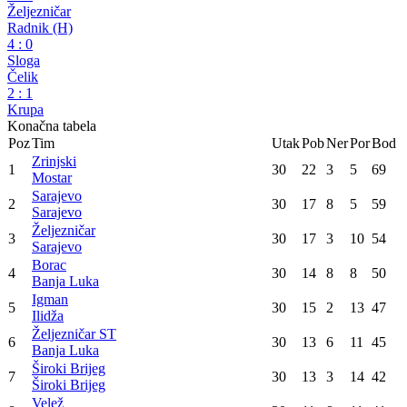
13
:
0
Sloboda
Željezničar ST
1
:
1
Radnik
Igman
2
:
2
Borac
Sarajevo
4
:
3
Široki Brijeg
Zvijezda 09
2
:
2
Velež
Slavija
0
:
1
Željezničar
Radnik (H)
4
:
0
Sloga
Čelik
2
:
1
Krupa
Konačna tabela
Poz
Tim
Utak
Pob
Ner
Por
Bod