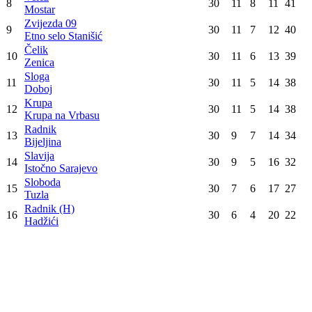
Zrinjski
1
30
22
3
5
69
Mostar
Sarajevo
2
30
17
8
5
59
Sarajevo
Željezničar
3
30
17
3
10
54
Sarajevo
Borac
4
30
14
8
8
50
Banja Luka
Igman
5
30
15
2
13
47
Ilidža
Željezničar ST
6
30
13
6
11
45
Banja Luka
Široki Brijeg
7
30
13
3
14
42
Široki Brijeg
Velež
8
30
11
8
11
41
Mostar
Zvijezda 09
9
30
11
7
12
40
Etno selo Stanišić
Čelik
10
30
11
6
13
39
Zenica
Sloga
11
30
11
5
14
38
Doboj
Krupa
12
30
11
5
14
38
Krupa na Vrbasu