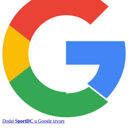
Generalne probe pred start Prve lige FBiH: Tri utakmice, 10 golova
i pobjeda Žepča
Sarajevo – Radnik