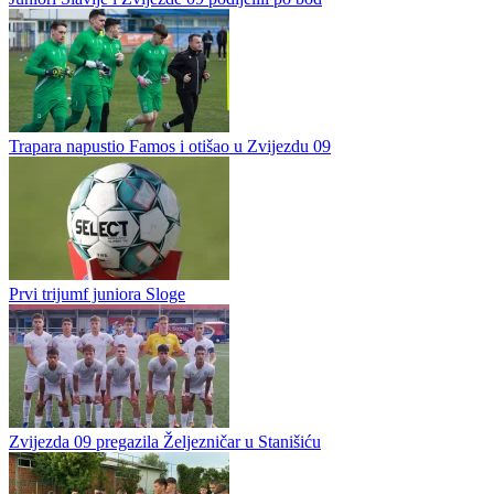
Juniori Zvijezde 09 bolji od Slavije
Juniori Zvijezde 09 su u 21. kolu Premijer lige Bosne i Hercegovine
savladali Slaviju na svom terenu u Etno selu "Stanišić" 3:0. Nije
mnogo utakmica juniorske Premijer lige igrano ovog vikenda,a...
Juniori Slavije i Zvijezde 09 podijelili po bod
Trapara napustio Famos i otišao u Zvijezdu 09