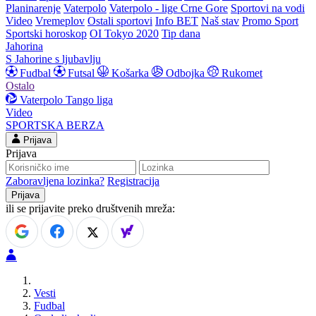
Planinarenje
Vaterpolo
Vaterpolo - lige Crne Gore
Sportovi na vodi
Video
Vremeplov
Ostali sportovi
Info BET
Naš stav
Promo Sport
Sportski horoskop
OI Tokyo 2020
Tip dana
Jahorina
S Jahorine s ljubavlju
Fudbal
Futsal
Košarka
Odbojka
Rukomet
Ostalo
Vaterpolo
Tango liga
Video
SPORTSKA BERZA
Prijava
Prijava
Zaboravljena lozinka?
Registracija
ili se prijavite preko društvenih mreža:
Vesti
Fudbal