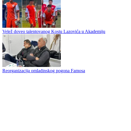
Zrinjski savladao Čelik u Zenici rezultatom 3:1
Adi Jogunčić novo pojačanje kadeta Sloge pred početak Premijer
omladinske lige BiH U-17
Velež doveo talentovanog Kostu Lazovića u Akademiju