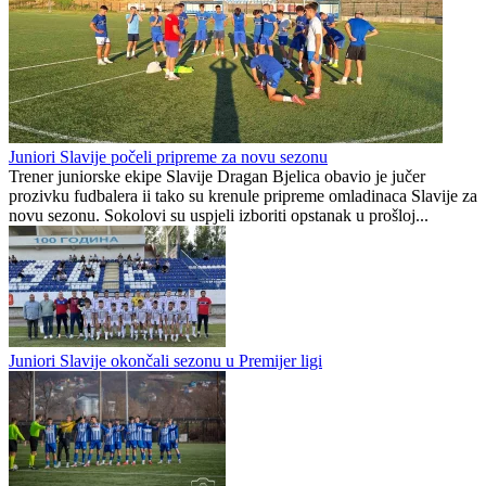
Fudbal opasan po život:
Zmajice u Mostaru počele
"Čišćenje" lopte
pripreme za Mediteranske
uzrokovalo saobraćajni
igre
udes (VIDEO)
Preporučuje ContentExchange
Juniorska Premijer liga BiH
0
0
Juniori Slavije počeli pripreme za novu sezonu
Trener juniorske ekipe Slavije Dragan Bjelica obavio je jučer