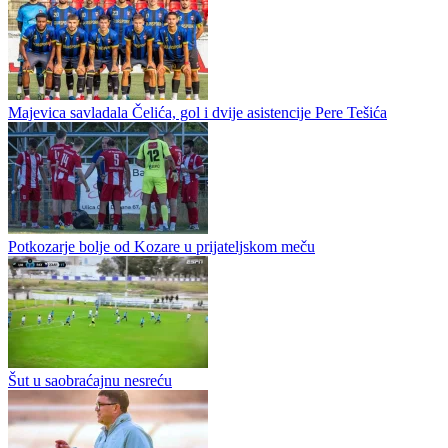
Okončan ligaški dio: Finalni turnir 3x3 Srpske u Banjaluci
Turnirima u Gradišci i Bijeljini završeno je ovogodišnje ligaško
izdanje Jelen Pivo 3x3 lige Republike Srpske. Šampion turnira u
Bijeljini, koji je bio A kategorije, bila je ekipa Crvene zvezde...
Majevica savladala Čelića, gol i dvije asistencije Pere Tešića