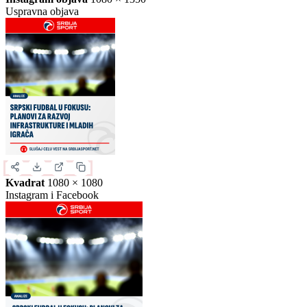
Slika za deljenje
Izaberite format slike.
Ovo je samo generički prikaz izgleda formata. Kliknite na željeni
format da biste generisali stvarnu sliku za ovu vest.
Instagram objava
1080 × 1350
Uspravna objava