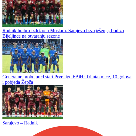
Borac - Velež i Zrinjski - Čelik večeras zaključuju prvo kolo WWin
lige
Zekić posle remija u Mostaru: „Nismo zaslužili pobjedu, previše je
nervoze oko kluba“
Radnik hrabro izdržao u Mostaru: Sarajevo bez rješenja, bod za
Bijeljince na otvaranju sezone