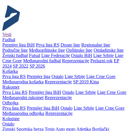
Vesti
Fudbal
Premijer liga BiH
Prva liga RS
Druge lige
Regionalne lige
Područne lige
Međuopštinske lige
Opštinske lige
Omladinske lige
Ženski fudbal
Futsal
Lige Federacije
Ostalo BiH
Lige Srbije
Lige
Crne Gore
Međunarodni fudbal
Reprezentacije
Prelazni rok
EP
2024
SP 2022
SP 2026
Košarka
Prva liga RS
Premijer liga
Ostalo
Lige Srbije
Lige Crne Gore
Međunarodna košarka
Reprezentacije
SP 2019 Kina
Rukomet
Prva Liga RS
Premijer liga BiH
Ostalo
Lige Srbije
Lige Crne Gore
Međunarodni rukomet
Reprezentacije
Odbojka
Prva liga RS
Premijer liga BiH
Ostalo
Lige Srbije
Lige Crne Gore
Međunarodna odbojka
Reprezentacije
Kolumne
Ostalo
Zimski
Sportska berza
Tenis
Auto moto
Atletika
Borilački