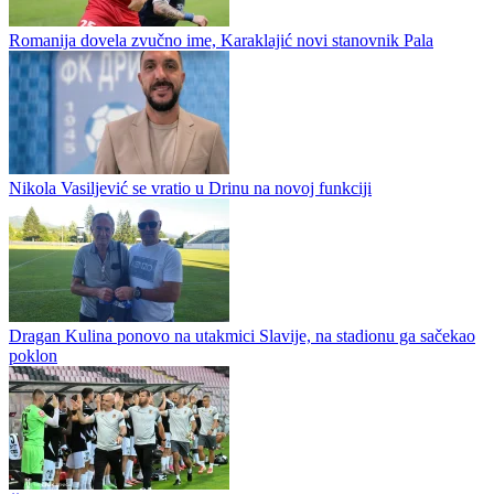
Prva liga Republike Srpske bez prenosa na koje smo navikli?
Nova sezona m:tel Prve lige Republike Srpske u fudbalu počinje za
dvije sedmice, a informacija koja se pojavila razočaraće ono malo
pratilaca prvoligaškog fudbala. Kako imamo informacije prenosa...
Pavle Đurđević novi košarkaš Slavije
Romanija dovela zvučno ime, Karaklajić novi stanovnik Pala