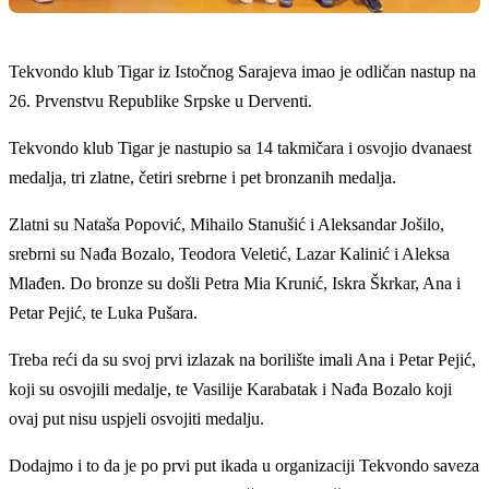
Tekvondo klub Tigar iz Istočnog Sarajeva imao je odličan nastup na
26. Prvenstvu Republike Srpske u Derventi.
Tekvondo klub Tigar je nastupio sa 14 takmičara i osvojio dvanaest
medalja, tri zlatne, četiri srebrne i pet bronzanih medalja.
Zlatni su Nataša Popović, Mihailo Stanušić i Aleksandar Jošilo,
srebrni su Nađa Bozalo, Teodora Veletić, Lazar Kalinić i Aleksa
Mlađen. Do bronze su došli Petra Mia Krunić, Iskra Škrkar, Ana i
Petar Pejić, te Luka Pušara.
Treba reći da su svoj prvi izlazak na borilište imali Ana i Petar Pejić,
koji su osvojili medalje, te Vasilije Karabatak i Nađa Bozalo koji
ovaj put nisu uspjeli osvojiti medalju.
Dodajmo i to da je po prvi put ikada u organizaciji Tekvondo saveza