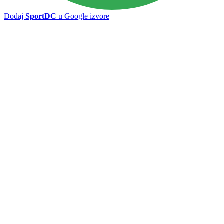
Dodaj
SportDC
u Google izvore