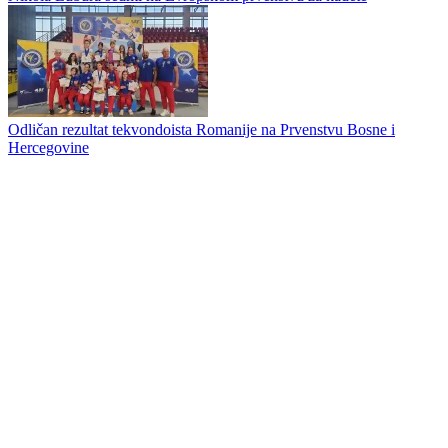
Počinje jubilarna peta "Akademija Majdov", gotovo 1000 učesnika
stiglo u Istočno Sarajevo
Članovi kluba Morote u Trebinju
Nikola Lubura sedmi na Evropskom prvenstvu za kadete