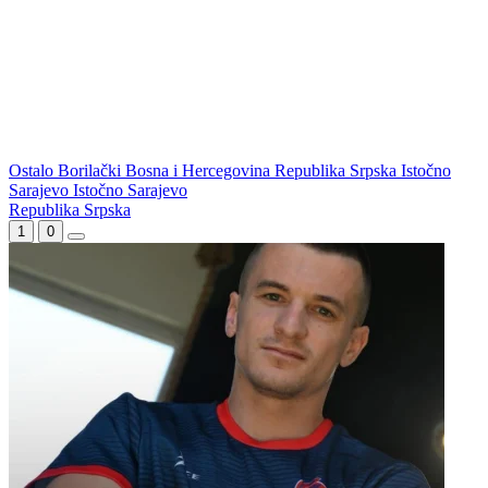
Ostalo
Borilački
Bosna i Hercegovina
Republika Srpska
Istočno
Sarajevo
Istočno Sarajevo
WEB PREPORUKE
Sanjin Alihodžić protiv
Louis van Gaal pobijedio rak
čečena Adama Tadushaeva –
i poručio: Ako vam treba
borba za WAKO PRO titulu
selektor, pozovite mene!
Tok meča | Borac 1-0
Borac savladao Vitebsk i sa
Vitebsk: Borac dominirao, ali
značajnim kapitalom čeka
nije ni imao sreće
revanš u Bjelorusiji