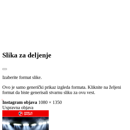
Odličan rezultat tekvondoista Romanije na Prvenstvu Bosne i
Hercegovine