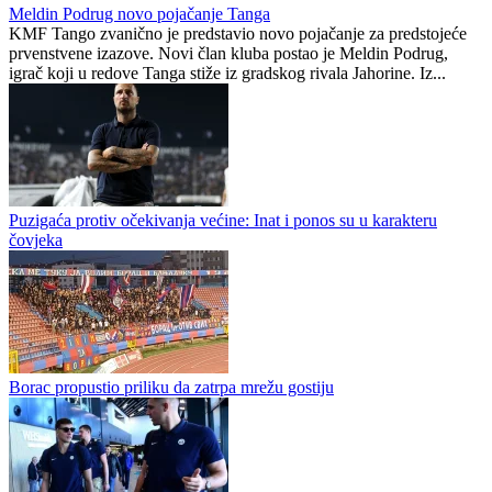
Petar Sučić postao otac
Kontinuitet na ispitu: Nova
sezona donosi izazove za
članove stalne četvorke
Preporučuje ContentExchange
Republika Srpska
1
0
Meldin Podrug novo pojačanje Tanga
KMF Tango zvanično je predstavio novo pojačanje za predstojeće
prvenstvene izazove. Novi član kluba postao je Meldin Podrug,
igrač koji u redove Tanga stiže iz gradskog rivala Jahorine. Iz...