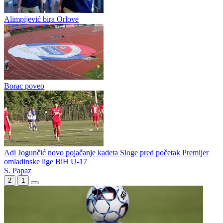
Puzigaća protiv očekivanja većine: Inat i ponos su u karakteru
čovjeka
Borac propustio priliku da zatrpa mrežu gostiju
Alimpijević bira Orlove