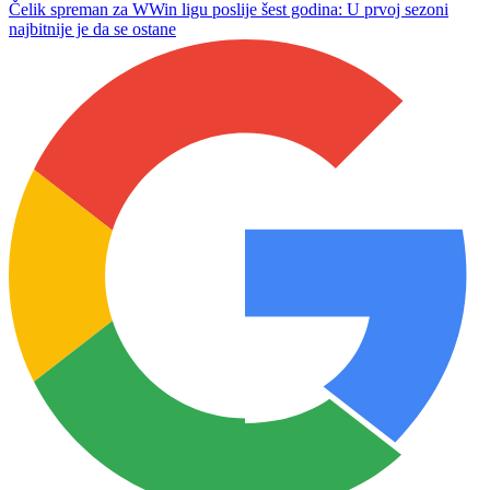
Nikola Vasiljević se vratio u Drinu na novoj funkciji
Dragan Kulina ponovo na utakmici Slavije, na stadionu ga sačekao
poklon
Čelik spreman za WWin ligu poslije šest godina: U prvoj sezoni
najbitnije je da se ostane