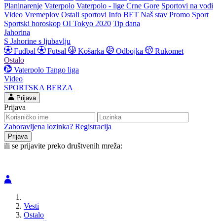
Planinarenje
Vaterpolo
Vaterpolo - lige Crne Gore
Sportovi na vodi
Video
Vremeplov
Ostali sportovi
Info BET
Naš stav
Promo Sport
Sportski horoskop
OI Tokyo 2020
Tip dana
Jahorina
S Jahorine s ljubavlju
Fudbal
Futsal
Košarka
Odbojka
Rukomet
Ostalo
Vaterpolo
Tango liga
Video
SPORTSKA BERZA
Prijava
Prijava
Zaboravljena lozinka?
Registracija
ili se prijavite preko društvenih mreža:
Vesti
Ostalo