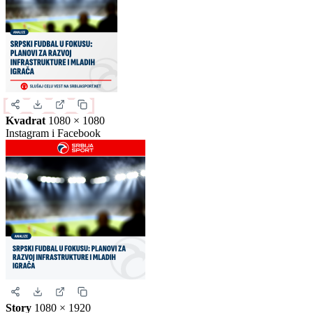
Slika za deljenje
Izaberite format slike.
Ovo je samo generički prikaz izgleda formata. Kliknite na željeni
format da biste generisali stvarnu sliku za ovu vest.
Instagram objava
1080 × 1350
Uspravna objava