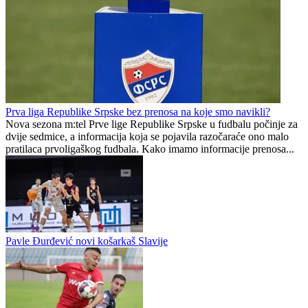
Borac poveo
Adi Jogunčić novo pojačanje kadeta Sloge pred početak Premijer
omladinske lige BiH U-17
S. Papaz
2
1