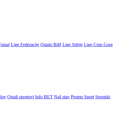
Futsal
Lige Federacije
Ostalo BiH
Lige Srbije
Lige Crne Gore
lov
Ostali sportovi
Info BET
Naš stav
Promo Sport
Sportski