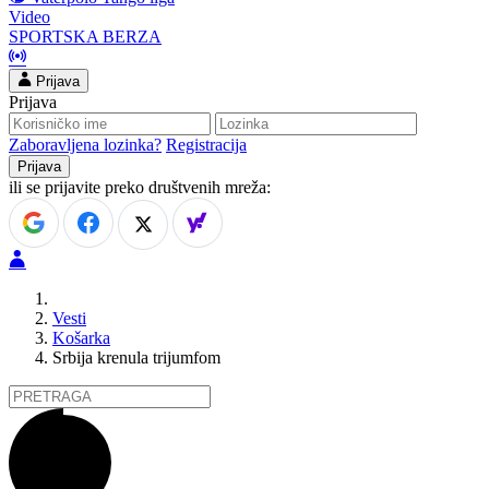
Video
SPORTSKA BERZA
Prijava
Prijava
Zaboravljena lozinka?
Registracija
ili se prijavite preko društvenih mreža:
Vesti
Košarka
Srbija krenula trijumfom