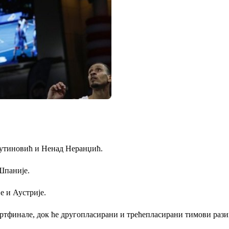
лутиновић и Ненад Неранџић.
Шпаније.
е и Аустрије.
ртфинале, док ће другопласирани и трећепласирани тимови разиг