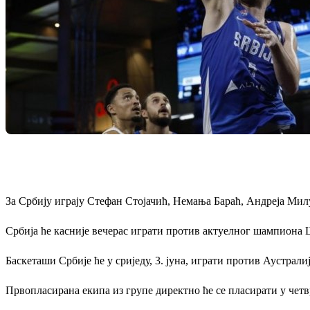
За Србију играју Стефан Стојачић, Немања Бараћ, Андреја Ми
Србија ће касније вечерас играти против актуелног шампиона 
Баскеташи Србије ће у сриједу, 3. јуна, играти против Аустралиј
Првопласирана екипа из групе директно ће се пласирати у четв