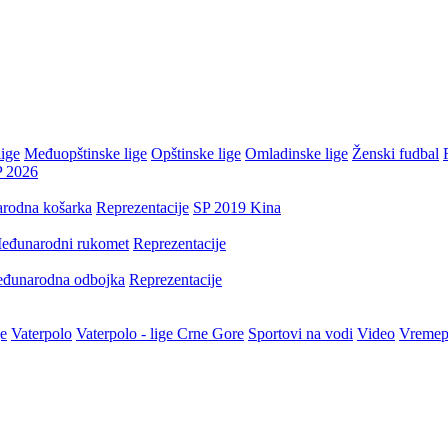
ige
Međuopštinske lige
Opštinske lige
Omladinske lige
Ženski fudbal
P 2026
rodna košarka
Reprezentacije
SP 2019 Kina
eđunarodni rukomet
Reprezentacije
đunarodna odbojka
Reprezentacije
je
Vaterpolo
Vaterpolo - lige Crne Gore
Sportovi na vodi
Video
Vremep