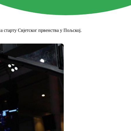
а старту Свјетског првенства у Пољској.