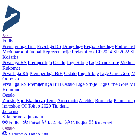
Vesti
Fudbal
Premijer liga BiH
Prva liga RS
Druge lige
Regionalne lige
Područne l
Međunarodni fudbal
Reprezentacije
Prelazni rok
EP 2024
SP 2022
S
Košarka
Prva liga RS
Premijer liga
Ostalo
Lige Srbije
Lige Crne Gore
Međuna
Rukomet
Prva Liga RS
Premijer liga BiH
Ostalo
Lige Srbije
Lige Crne Gore
M
Odbojka
Prva liga RS
Premijer liga BiH
Ostalo
Lige Srbije
Lige Crne Gore
Me
Kolumne
Ostalo
Zimski
Sportska berza
Tenis
Auto moto
Atletika
Borilački
Planinaren
horoskop
OI Tokyo 2020
Tip dana
Jahorina
S Jahorine s ljubavlju
Fudbal
Futsal
Košarka
Odbojka
Rukomet
Ostalo
Vaterpolo
Tango liga