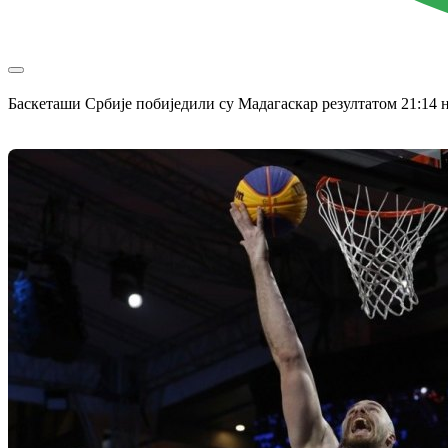
Баскеташи Србије побиједили су Мадагаскар резултатом 21:14 н