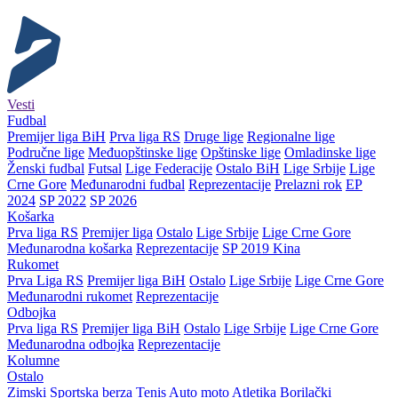
Vesti
Fudbal
Premijer liga BiH
Prva liga RS
Druge lige
Regionalne lige
Područne lige
Međuopštinske lige
Opštinske lige
Omladinske lige
Ženski fudbal
Futsal
Lige Federacije
Ostalo BiH
Lige Srbije
Lige
Crne Gore
Međunarodni fudbal
Reprezentacije
Prelazni rok
EP
2024
SP 2022
SP 2026
Košarka
Prva liga RS
Premijer liga
Ostalo
Lige Srbije
Lige Crne Gore
Međunarodna košarka
Reprezentacije
SP 2019 Kina
Rukomet
Prva Liga RS
Premijer liga BiH
Ostalo
Lige Srbije
Lige Crne Gore
Međunarodni rukomet
Reprezentacije
Odbojka
Prva liga RS
Premijer liga BiH
Ostalo
Lige Srbije
Lige Crne Gore
Međunarodna odbojka
Reprezentacije
Kolumne
Ostalo
Zimski
Sportska berza
Tenis
Auto moto
Atletika
Borilački