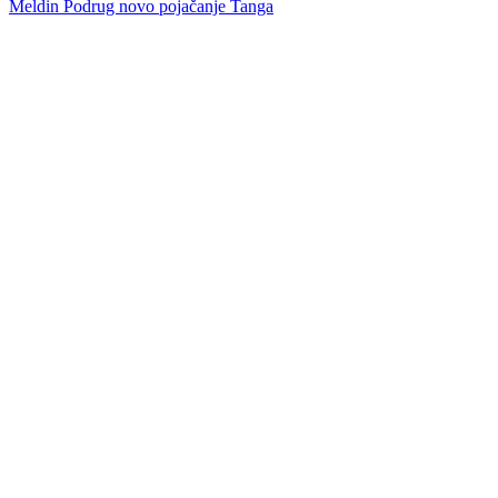
Predrag Šešelj novi futsaler Partizana
Borac istupa iz Premijer lige, ko će umjesto njih?
Meldin Podrug novo pojačanje Tanga