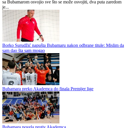
Darko Milanović čuva gol Libera iz Graca
Doskorašnji golman Bubamare iz Cazina Darko Milanović novi je
golman Libera iz Graza, zvanično je potvrđeno danas. Milanović je
sa Bubamarom osvojio sve što se može osvojiti, dva puta zaredom
je...
Borko Surudžić napušta Bubamaru nakon odbrane titule: Mislim da