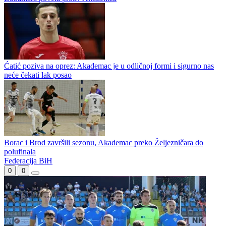
sam dao šta sam mogao
Bubamara preko Akademca do finala Premijer lige
Bubamara povela protiv Akademca
Ćatić poziva na oprez: Akademac je u odličnoj formi i sigurno nas
neće čekati lak posao