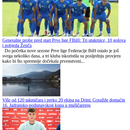
Borac i Brod završili sezonu, Akademac preko Željezničara do
polufinala
Federacija BiH
0
0
Generalne probe pred start Prve lige FBiH: Tri utakmice, 10 golova
i pobjeda Žepča