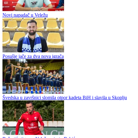
Do početka nove sezone Prve lige Federacije BiH ostalo je još
svega nekoliko dana, a tri kluba iskoristila su posljednju provjeru
kako bi što spremnije dočekala prvenstveni...
Više od 120 takmičara i preko 20 ekipa na Drini: Goražde domaćin
16. Jadransko-podunavskog kupa u mušičarenju
Novi napadač u Veležu