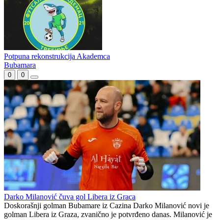
Srđan Ivanković napustio FC Mostar SG
Mulahmetović sumira sezonu: Bili smo pravi kada je najviše trebalo
Potpuna rekonstrukcija Akademca
Bubamara
0
0