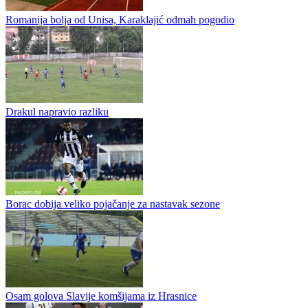
Juniori Slavije porazom počeli sezonu, Ivan Gogić postigao prvi gol
Čelik i Slavija su danas u Zenici otvorili novu sezonu U19 Premijer
lige Bosne i Hercegovine, a u duelu nekadašnji saigrača Vučine
Šćepanovića i Dragana Bjelice uspješniji je bio trener Zeničana i...
Romanija bolja od Unisa, Karaklajić odmah pogodio
Drakul napravio razliku