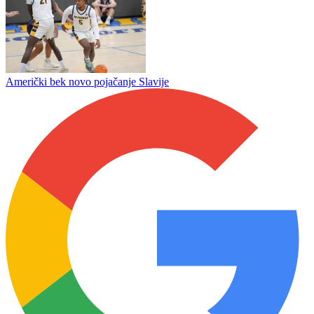
Borac dobija veliko pojačanje za nastavak sezone
Osam golova Slavije komšijama iz Hrasnice
Američki bek novo pojačanje Slavije