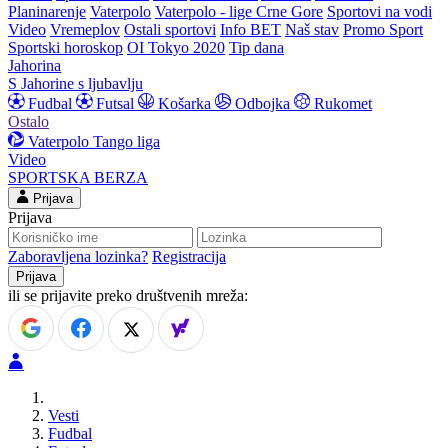
Planinarenje
Vaterpolo
Vaterpolo - lige Crne Gore
Sportovi na vodi
Video
Vremeplov
Ostali sportovi
Info BET
Naš stav
Promo Sport
Sportski horoskop
OI Tokyo 2020
Tip dana
Jahorina
S Jahorine s ljubavlju
Fudbal
Futsal
Košarka
Odbojka
Rukomet
Ostalo
Vaterpolo
Tango liga
Video
SPORTSKA BERZA
Prijava
Prijava
Zaboravljena lozinka?
Registracija
ili se prijavite preko društvenih mreža:
Vesti
Fudbal