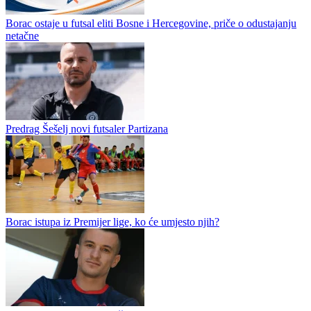
Čajniče futsal kup ponovo okuplja najbolje: za titulu i 5 000 KM od
15. do 20. avgusta
Borac ostaje u futsal eliti Bosne i Hercegovine, priče o odustajanju
netačne