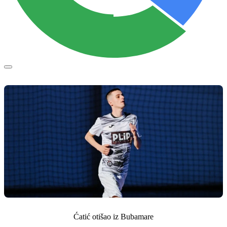
Ćatić otišao iz Bubamare