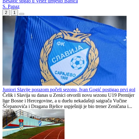
Posušje jače za dva nova igrača
Švedska u završnici slomila otpor kadeta BiH i slavila u Skoplju
Bešagić stigao u Velež umjesto Babića
S. Papaz
2
1