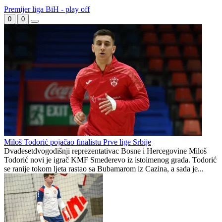
HŠK Zrinjski otvorio upise:
Nezamisliva tragedija:
Počinje nova sezona za
Sportista preminuo u 25.
najmlađe Plemiće
godini
Zašto su Crnogorci spustili
Skandalozno i sramotno:
glave prije utakmice na SP-
Delije na Marakani veličale
u u Zagrebu?
Ratka Mladića (FOTO)
Preporučuje ContentExchange
Premijer liga BiH - play off
0
0