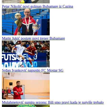
Miloš Todorić pojačao finalistu Prve lige Srbije
Dvadesetdvogodišnji reprezentativac Bosne i Hercegovine Miloš
Todorić novi je igrač KMF Smederevo iz istoimenog grada. Todorić
se ranije tokom ljeta rastao sa Bubamarom iz Cazina, a sada je...
Petar Nikolić novi golman Bubamare iz Cazina
Marin Jukić postaje novi trener Bubamare