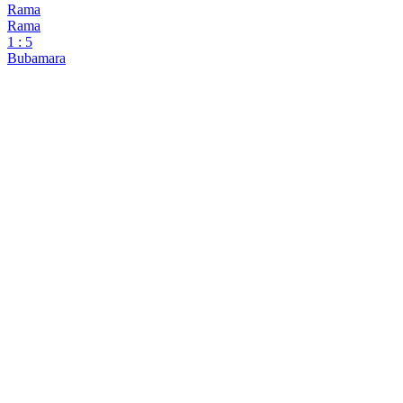
Premijer liga BiH - play off
Bubamara
5
:
2
Rama
Rama
2
:
0
Bubamara
Bubamara
4
:
0
Rama
Rama
1
:
5
Bubamara