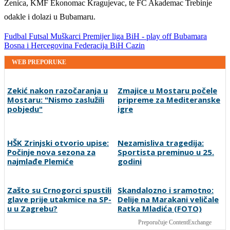
Zenica, KMF Ekonomac Kragujevac, te FC Akademac Trebinje
odakle i dolazi u Bubamaru.
Fudbal
Futsal
Muškarci
Premijer liga BiH - play off
Bubamara
Bosna i Hercegovina
Federacija BiH
Cazin
WEB PREPORUKE
Zekić nakon razočaranja u
Zmajice u Mostaru počele
Mostaru: "Nismo zaslužili
pripreme za Mediteranske
pobjedu"
igre