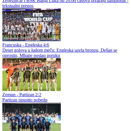
Željezničar i BSK Banja Luka od 20.00 časova otvaraju šampionat -
tekstualni prenos
Francuska - Engleska 4:6
Deset golova u ludom meču: Engleska uzela bronzu, Dešan se
oprostio, Mbape poslao poruku
Zemun - Partizan 2:2
Partizan ispustio pobedu