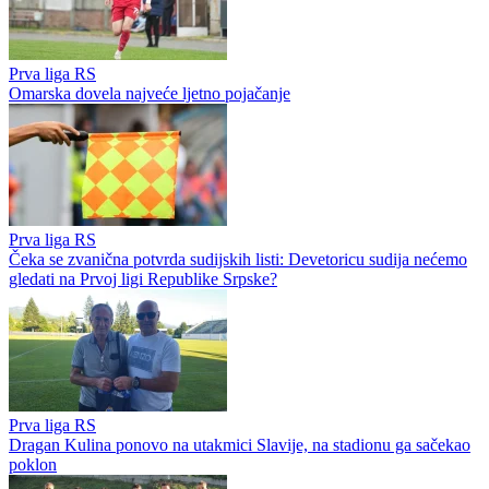
Prva liga RS
Omarska dovela najveće ljetno pojačanje
Prva liga RS
Čeka se zvanična potvrda sudijskih listi: Devetoricu sudija nećemo
gledati na Prvoj ligi Republike Srpske?
Prva liga RS
Dragan Kulina ponovo na utakmici Slavije, na stadionu ga sačekao
poklon