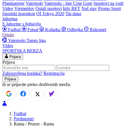
Planinarenje
Vaterpolo
Vaterpolo - lige Crne Gore
Sportovi na vodi
Video
Vremeplov
Ostali sportovi
Info BET
Naš stav
Promo Sport
Sportski horoskop
OI Tokyo 2020
Tip dana
Jahorina
S Jahorine s ljubavlju
Fudbal
Futsal
Košarka
Odbojka
Rukomet
Ostalo
Vaterpolo
Tango liga
Video
SPORTSKA BERZA
Prijava
Prijava
Zaboravljena lozinka?
Registracija
ili se prijavite preko društvenih mreža:
Fudbal
Predpioniri
Rama / Prozor - Rama