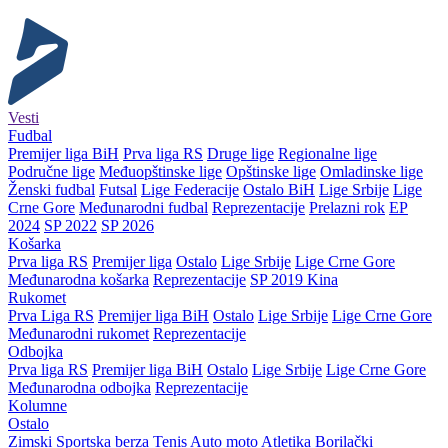
Vesti
Fudbal
Premijer liga BiH
Prva liga RS
Druge lige
Regionalne lige
Područne lige
Međuopštinske lige
Opštinske lige
Omladinske lige
Ženski fudbal
Futsal
Lige Federacije
Ostalo BiH
Lige Srbije
Lige
Crne Gore
Međunarodni fudbal
Reprezentacije
Prelazni rok
EP
2024
SP 2022
SP 2026
Košarka
Prva liga RS
Premijer liga
Ostalo
Lige Srbije
Lige Crne Gore
Međunarodna košarka
Reprezentacije
SP 2019 Kina
Rukomet
Prva Liga RS
Premijer liga BiH
Ostalo
Lige Srbije
Lige Crne Gore
Međunarodni rukomet
Reprezentacije
Odbojka
Prva liga RS
Premijer liga BiH
Ostalo
Lige Srbije
Lige Crne Gore
Međunarodna odbojka
Reprezentacije
Kolumne
Ostalo
Zimski
Sportska berza
Tenis
Auto moto
Atletika
Borilački