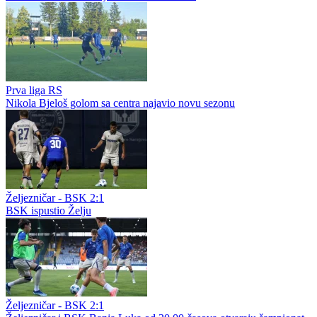
Prva liga RS
Nikola Bjeloš golom sa centra najavio novu sezonu
Željezničar - BSK 2:1
BSK ispustio Želju
Željezničar - BSK 2:1