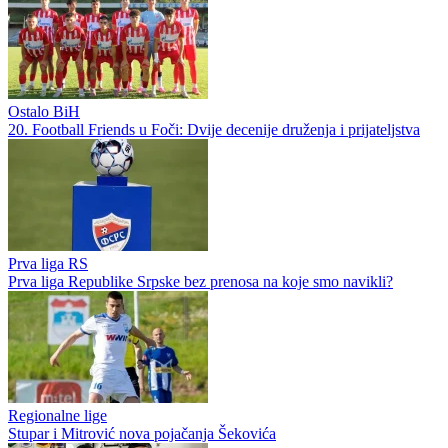
Ostalo BiH
20. Football Friends u Foči: Dvije decenije druženja i prijateljstva
Prva liga RS
Prva liga Republike Srpske bez prenosa na koje smo navikli?
Regionalne lige
Stupar i Mitrović nova pojačanja Šekovića