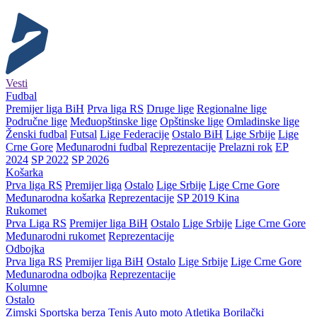
Vesti
Fudbal
Premijer liga BiH
Prva liga RS
Druge lige
Regionalne lige
Područne lige
Međuopštinske lige
Opštinske lige
Omladinske lige
Ženski fudbal
Futsal
Lige Federacije
Ostalo BiH
Lige Srbije
Lige
Crne Gore
Međunarodni fudbal
Reprezentacije
Prelazni rok
EP
2024
SP 2022
SP 2026
Košarka
Prva liga RS
Premijer liga
Ostalo
Lige Srbije
Lige Crne Gore
Međunarodna košarka
Reprezentacije
SP 2019 Kina
Rukomet
Prva Liga RS
Premijer liga BiH
Ostalo
Lige Srbije
Lige Crne Gore
Međunarodni rukomet
Reprezentacije
Odbojka
Prva liga RS
Premijer liga BiH
Ostalo
Lige Srbije
Lige Crne Gore
Međunarodna odbojka
Reprezentacije
Kolumne
Ostalo
Zimski
Sportska berza
Tenis
Auto moto
Atletika
Borilački