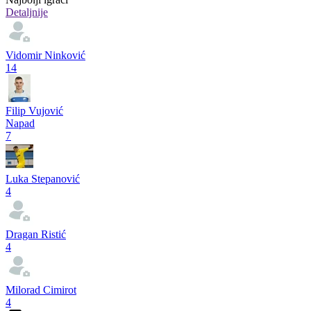
Detaljnije
Vidomir Ninković
14
Filip Vujović
Napad
7
Luka Stepanović
4
Dragan Ristić
4
Milorad Cimirot
4