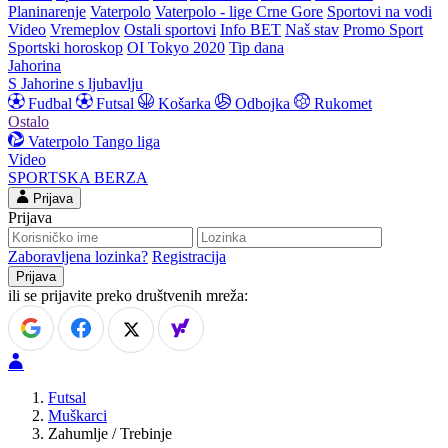
Planinarenje
Vaterpolo
Vaterpolo - lige Crne Gore
Sportovi na vodi
Video
Vremeplov
Ostali sportovi
Info BET
Naš stav
Promo Sport
Sportski horoskop
OI Tokyo 2020
Tip dana
Jahorina
S Jahorine s ljubavlju
Fudbal
Futsal
Košarka
Odbojka
Rukomet
Ostalo
Vaterpolo
Tango liga
Video
SPORTSKA BERZA
Prijava
Prijava
Zaboravljena lozinka?
Registracija
ili se prijavite preko društvenih mreža:
Futsal
Muškarci
Zahumlje / Trebinje