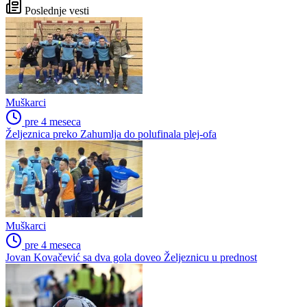
Poslednje vesti
Muškarci
pre 4 meseca
Željeznica preko Zahumlja do polufinala plej-ofa
Muškarci
pre 4 meseca
Jovan Kovačević sa dva gola doveo Željeznicu u prednost