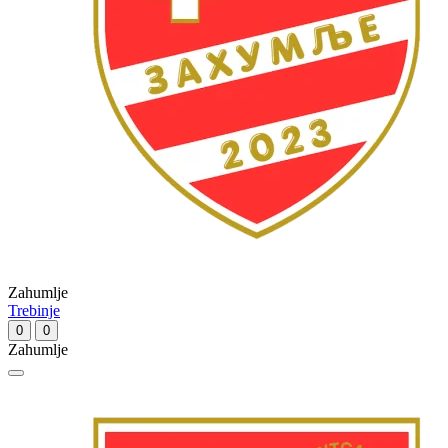
Zahumlje
Trebinje
0
0
Zahumlje