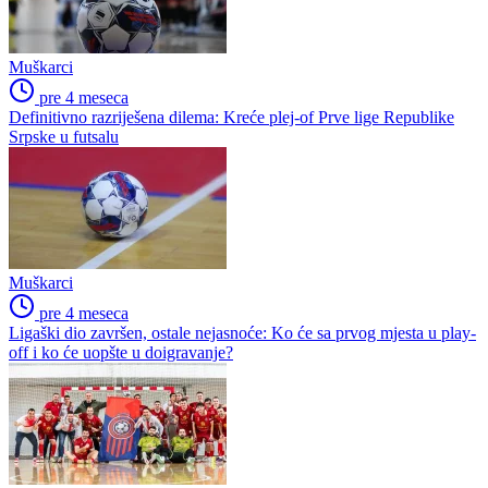
Muškarci
pre 4 meseca
Definitivno razriješena dilema: Kreće plej-of Prve lige Republike
Srpske u futsalu
Muškarci
pre 4 meseca
Ligaški dio završen, ostale nejasnoće: Ko će sa prvog mjesta u play-
off i ko će uopšte u doigravanje?