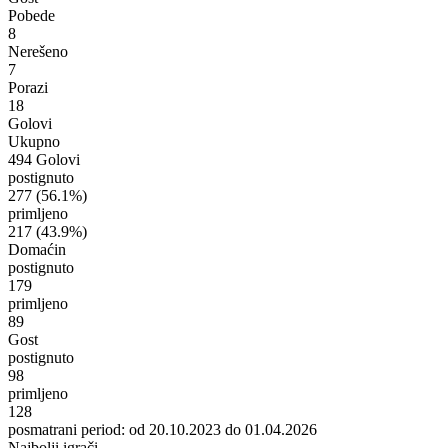
Pobede
8
Nerešeno
7
Porazi
18
Golovi
Ukupno
494 Golovi
postignuto
277
(56.1%)
primljeno
217
(43.9%)
Domaćin
postignuto
179
primljeno
89
Gost
postignuto
98
primljeno
128
posmatrani period: od 20.10.2023 do 01.04.2026
Najbolji igrači