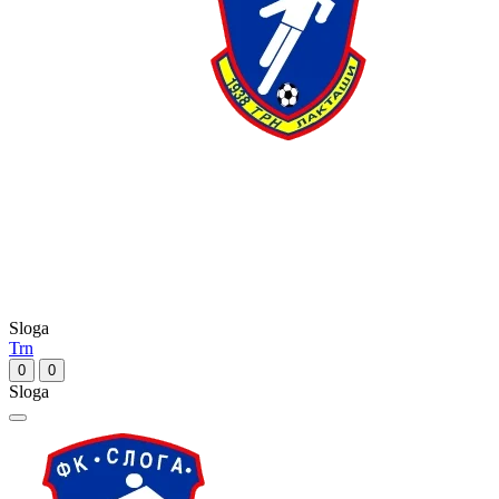
Sloga
Trn
0
0
Sloga