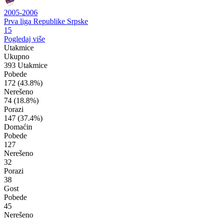
2005-2006
Prva liga Republike Srpske
15
Pogledaj više
Utakmice
Ukupno
393 Utakmice
Pobede
172
(43.8%)
Nerešeno
74
(18.8%)
Porazi
147
(37.4%)
Domaćin
Pobede
127
Nerešeno
32
Porazi
38
Gost
Pobede
45
Nerešeno