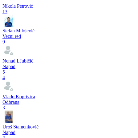
Nikola Petrović
13
Stefan Milojević
Vezni red
9
Nenad LJubičić
Napad
5
4
Vlado Koprivica
Odbrana
3
Uroš Stamenković
Napad
3