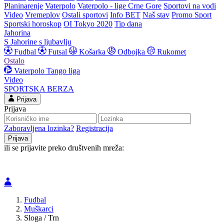
Planinarenje
Vaterpolo
Vaterpolo - lige Crne Gore
Sportovi na vodi
Video
Vremeplov
Ostali sportovi
Info BET
Naš stav
Promo Sport
Sportski horoskop
OI Tokyo 2020
Tip dana
Jahorina
S Jahorine s ljubavlju
Fudbal
Futsal
Košarka
Odbojka
Rukomet
Ostalo
Vaterpolo
Tango liga
Video
SPORTSKA BERZA
Prijava
Prijava
Zaboravljena lozinka?
Registracija
ili se prijavite preko društvenih mreža:
Fudbal
Muškarci
Sloga / Trn