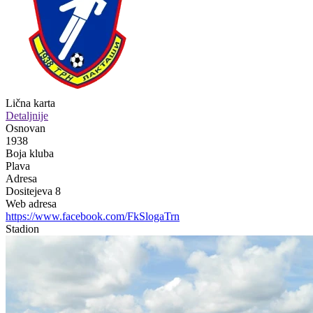
Lična karta
Detaljnije
Osnovan
1938
Boja kluba
Plava
Adresa
Dositejeva 8
Web adresa
https://www.facebook.com/FkSlogaTrn
Stadion