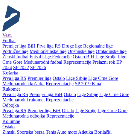
Vesti
Fudbal
Premijer liga BiH
Prva liga RS
Druge lige
Regionalne lige
Područne lige
Međuopštinske lige
Opštinske lige
Omladinske lige
Ženski fudbal
Futsal
Lige Federacije
Ostalo BiH
Lige Srbije
Lige
Crne Gore
Međunarodni fudbal
Reprezentacije
Prelazni rok
EP
2024
SP 2022
SP 2026
Košarka
Prva liga RS
Premijer liga
Ostalo
Lige Srbije
Lige Crne Gore
Međunarodna košarka
Reprezentacije
SP 2019 Kina
Rukomet
Prva Liga RS
Premijer liga BiH
Ostalo
Lige Srbije
Lige Crne Gore
Međunarodni rukomet
Reprezentacije
Odbojka
Prva liga RS
Premijer liga BiH
Ostalo
Lige Srbije
Lige Crne Gore
Međunarodna odbojka
Reprezentacije
Kolumne
Ostalo
Zimski
Sportska berza
Tenis
Auto moto
Atletika
Borilački