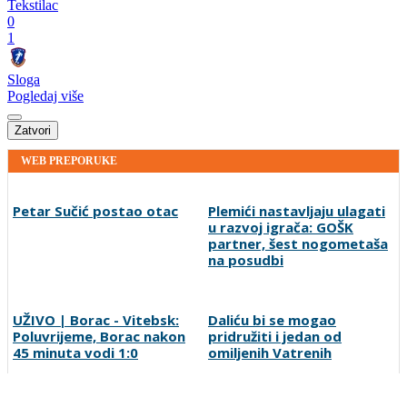
Tekstilac
0
1
Sloga
Pogledaj više
Zatvori
WEB PREPORUKE
Petar Sučić postao otac
Plemići nastavljaju ulagati
u razvoj igrača: GOŠK
partner, šest nogometaša
na posudbi
UŽIVO | Borac - Vitebsk:
Daliću bi se mogao
Poluvrijeme, Borac nakon
pridružiti i jedan od
45 minuta vodi 1:0
omiljenih Vatrenih
Louis van Gaal pobijedio
Sanjin Alihodžić protiv