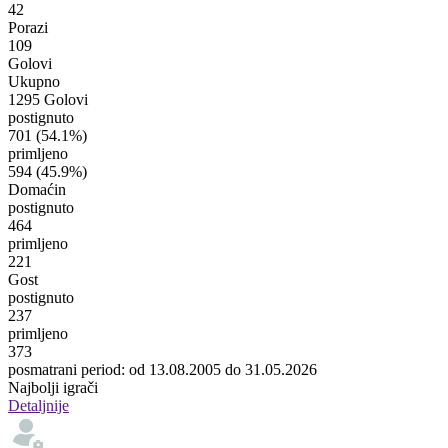
42
Porazi
109
Golovi
Ukupno
1295 Golovi
postignuto
701
(54.1%)
primljeno
594
(45.9%)
Domaćin
postignuto
464
primljeno
221
Gost
postignuto
237
primljeno
373
posmatrani period: od 13.08.2005 do 31.05.2026
Najbolji igrači
Detaljnije