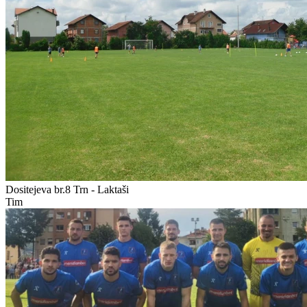
Dositejeva br.8
Trn - Laktaši
Tim