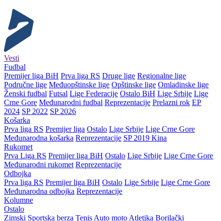
Vesti
Fudbal
Premijer liga BiH
Prva liga RS
Druge lige
Regionalne lige
Područne lige
Međuopštinske lige
Opštinske lige
Omladinske lige
Ženski fudbal
Futsal
Lige Federacije
Ostalo BiH
Lige Srbije
Lige
Crne Gore
Međunarodni fudbal
Reprezentacije
Prelazni rok
EP
2024
SP 2022
SP 2026
Košarka
Prva liga RS
Premijer liga
Ostalo
Lige Srbije
Lige Crne Gore
Međunarodna košarka
Reprezentacije
SP 2019 Kina
Rukomet
Prva Liga RS
Premijer liga BiH
Ostalo
Lige Srbije
Lige Crne Gore
Međunarodni rukomet
Reprezentacije
Odbojka
Prva liga RS
Premijer liga BiH
Ostalo
Lige Srbije
Lige Crne Gore
Međunarodna odbojka
Reprezentacije
Kolumne
Ostalo
Zimski
Sportska berza
Tenis
Auto moto
Atletika
Borilački