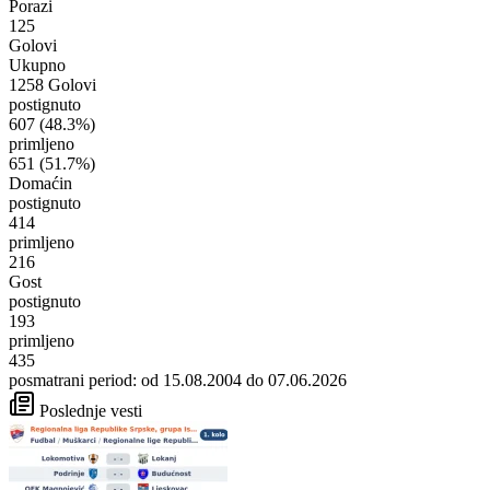
Porazi
125
Golovi
Ukupno
1258 Golovi
postignuto
607
(48.3%)
primljeno
651
(51.7%)
Domaćin
postignuto
414
primljeno
216
Gost
postignuto
193
primljeno
435
posmatrani period: od 15.08.2004 do 07.06.2026
Poslednje vesti