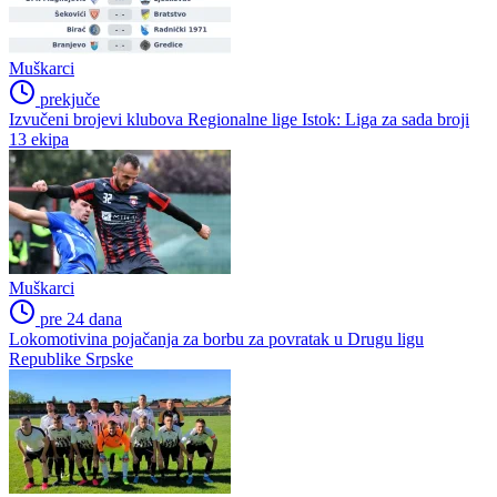
Muškarci
prekjuče
Izvučeni brojevi klubova Regionalne lige Istok: Liga za sada broji
13 ekipa
Muškarci
pre 24 dana
Lokomotivina pojačanja za borbu za povratak u Drugu ligu
Republike Srpske