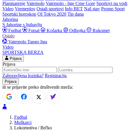
Planinarenje
Vaterpolo
Vaterpolo - lige Crne Gore
Sportovi na vodi
Video
Vremeplov
Ostali sportovi
Info BET
Naš stav
Promo Sport
Sportski horoskop
OI Tokyo 2020
Tip dana
Jahorina
S Jahorine s ljubavlju
Fudbal
Futsal
Košarka
Odbojka
Rukomet
Ostalo
Vaterpolo
Tango liga
Video
SPORTSKA BERZA
Prijava
Prijava
Zaboravljena lozinka?
Registracija
ili se prijavite preko društvenih mreža:
Fudbal
Muškarci
Lokomotiva / Brčko