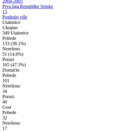
2004-2005
Prva liga Republike Srpske
15
Pogledaj više
Utakmice
Ukupno
349 Utakmice
Pobede
133
(38.1%)
Nerešeno
51
(14.6%)
Porazi
165
(47.3%)
Domaćin
Pobede
101
Nerešeno
34
Porazi
40
Gost
Pobede
32
Nerešeno
17