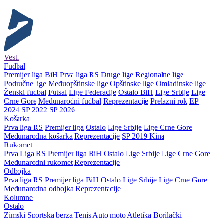
Vesti
Fudbal
Premijer liga BiH
Prva liga RS
Druge lige
Regionalne lige
Područne lige
Međuopštinske lige
Opštinske lige
Omladinske lige
Ženski fudbal
Futsal
Lige Federacije
Ostalo BiH
Lige Srbije
Lige
Crne Gore
Međunarodni fudbal
Reprezentacije
Prelazni rok
EP
2024
SP 2022
SP 2026
Košarka
Prva liga RS
Premijer liga
Ostalo
Lige Srbije
Lige Crne Gore
Međunarodna košarka
Reprezentacije
SP 2019 Kina
Rukomet
Prva Liga RS
Premijer liga BiH
Ostalo
Lige Srbije
Lige Crne Gore
Međunarodni rukomet
Reprezentacije
Odbojka
Prva liga RS
Premijer liga BiH
Ostalo
Lige Srbije
Lige Crne Gore
Međunarodna odbojka
Reprezentacije
Kolumne
Ostalo
Zimski
Sportska berza
Tenis
Auto moto
Atletika
Borilački