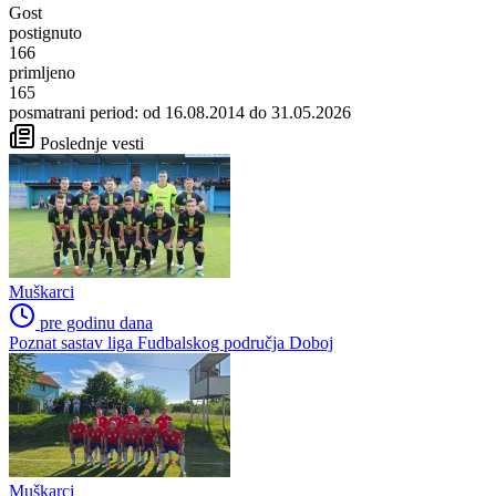
Gost
postignuto
166
primljeno
165
posmatrani period: od 16.08.2014 do 31.05.2026
Poslednje vesti
Muškarci
pre godinu dana
Poznat sastav liga Fudbalskog područja Doboj
Muškarci