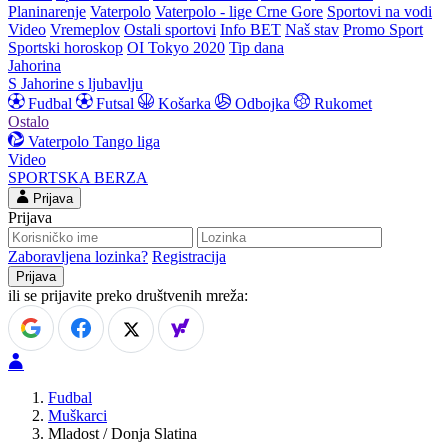
Planinarenje
Vaterpolo
Vaterpolo - lige Crne Gore
Sportovi na vodi
Video
Vremeplov
Ostali sportovi
Info BET
Naš stav
Promo Sport
Sportski horoskop
OI Tokyo 2020
Tip dana
Jahorina
S Jahorine s ljubavlju
Fudbal
Futsal
Košarka
Odbojka
Rukomet
Ostalo
Vaterpolo
Tango liga
Video
SPORTSKA BERZA
Prijava
Prijava
Zaboravljena lozinka?
Registracija
ili se prijavite preko društvenih mreža:
Fudbal
Muškarci
Mladost / Donja Slatina