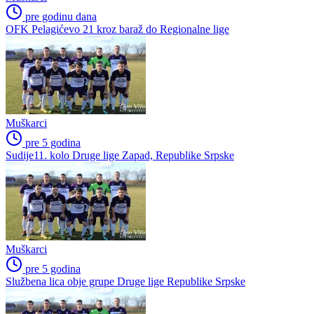
pre godinu dana
OFK Pelagićevo 21 kroz baraž do Regionalne lige
Muškarci
pre 5 godina
Sudije11. kolo Druge lige Zapad, Republike Srpske
Muškarci
pre 5 godina
Službena lica obje grupe Druge lige Republike Srpske