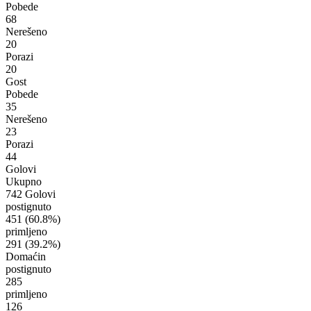
Pobede
68
Nerešeno
20
Porazi
20
Gost
Pobede
35
Nerešeno
23
Porazi
44
Golovi
Ukupno
742 Golovi
postignuto
451
(60.8%)
primljeno
291
(39.2%)
Domaćin
postignuto
285
primljeno
126