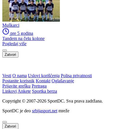
Muškarci
pre 5 godina
Tandem na čelu kolone
Pogledaj više
Zatvori
WEB PREPORUKE
Zmajice u Mostaru počele
Zašto su Crnogorci spustili
pripreme za Mediteranske
glave prije utakmice na SP-u
igre
u Zagrebu?
FOTO | Bijeli Brijeg zabio čak
HŠK Zrinjski otvorio upise:
10 golova za kraj grupne
Počinje nova sezona za
faze: Liga mjesnih zajednica
najmlađe Plemiće
seli iza Desete