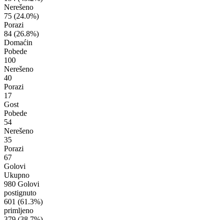
Nerešeno
75
(24.0%)
Porazi
84
(26.8%)
Domaćin
Pobede
100
Nerešeno
40
Porazi
17
Gost
Pobede
54
Nerešeno
35
Porazi
67
Golovi
Ukupno
980 Golovi
postignuto
601
(61.3%)
primljeno
379
(38.7%)