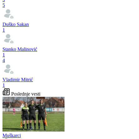
5
Duško Sakan
1
Stanko Malinović
1
4
Vladimir Mitrić
1
Poslednje vesti
Muškarci