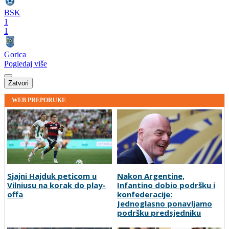
BSK
1
1
Gorica
Pogledaj više
Zatvori
WEB PREPORUKE
Sjajni Hajduk peticom u
Nakon Argentine,
Vilniusu na korak do play-
Infantino dobio podršku i
offa
konfederacije:
Jednoglasno ponavljamo
podršku predsjedniku