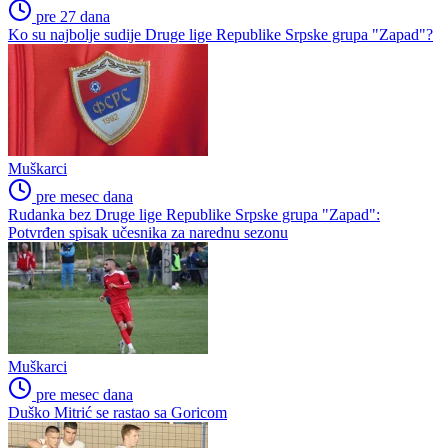
pre 27 dana
Ko su najbolje sudije Druge lige Republike Srpske grupa "Zapad"?
Muškarci
pre mesec dana
Rudanka bez Druge lige Republike Srpske grupa "Zapad":
Potvrđen spisak učesnika za narednu sezonu
Muškarci
pre mesec dana
Duško Mitrić se rastao sa Goricom