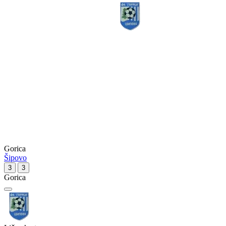
Gorica
Šipovo
3
3
Gorica