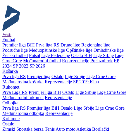
Vesti
Fudbal
Premijer liga BiH
Prva liga RS
Druge lige
Regionalne lige
Područne lige
Međuopštinske lige
Opštinske lige
Omladinske lige
Ženski fudbal
Futsal
Lige Federacije
Ostalo BiH
Lige Srbije
Lige
Crne Gore
Međunarodni fudbal
Reprezentacije
Prelazni rok
EP
2024
SP 2022
SP 2026
Košarka
Prva liga RS
Premijer liga
Ostalo
Lige Srbije
Lige Crne Gore
Međunarodna košarka
Reprezentacije
SP 2019 Kina
Rukomet
Prva Liga RS
Premijer liga BiH
Ostalo
Lige Srbije
Lige Crne Gore
Međunarodni rukomet
Reprezentacije
Odbojka
Prva liga RS
Premijer liga BiH
Ostalo
Lige Srbije
Lige Crne Gore
Međunarodna odbojka
Reprezentacije
Kolumne
Ostalo
Zimski
Sportska berza
Tenis
Auto moto
Atletika
Borilački