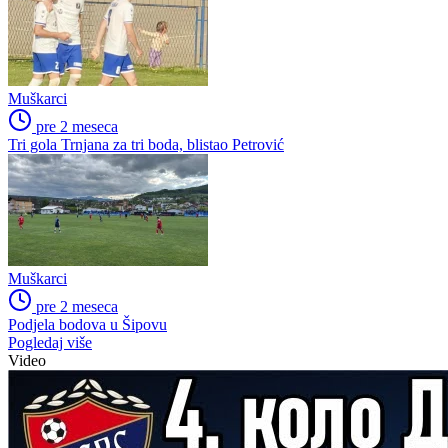
Muškarci
pre 2 meseca
Tri gola Trnjana za tri boda, blistao Petrović
Muškarci
pre 2 meseca
Podjela bodova u Šipovu
Pogledaj više
Video