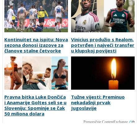
Kontinuitet na ispitu: Nova
Vinicius produžio s Realom,
sezona donosi izazove za
potvrđen i najveći transfer
članove stalne četvorke
u klupskoj povijesti
Pravna bitka Luke Dončića
Tužne vijesti: Preminuo
i Anamarije Goltes seli se u
nekadašnji prvak
Sloveniju: Spominje se čak
Jugoslavije
50 miliona dolara
Preporučuje ContentExchange