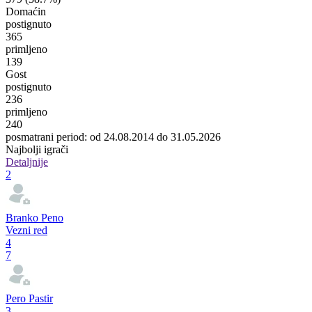
Domaćin
postignuto
365
primljeno
139
Gost
postignuto
236
primljeno
240
posmatrani period: od 24.08.2014 do 31.05.2026
Najbolji igrači
Detaljnije
2
Branko Peno
Vezni red
4
7
Pero Pastir
3