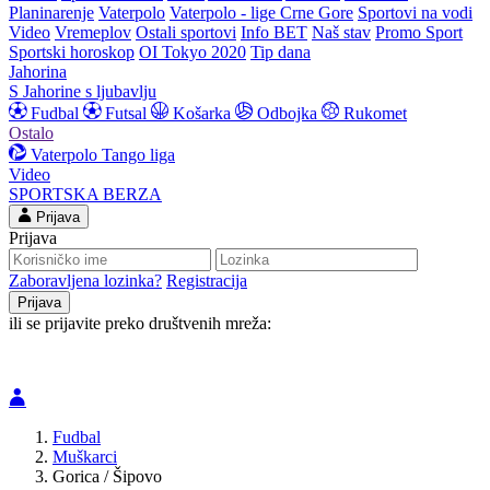
Planinarenje
Vaterpolo
Vaterpolo - lige Crne Gore
Sportovi na vodi
Video
Vremeplov
Ostali sportovi
Info BET
Naš stav
Promo Sport
Sportski horoskop
OI Tokyo 2020
Tip dana
Jahorina
S Jahorine s ljubavlju
Fudbal
Futsal
Košarka
Odbojka
Rukomet
Ostalo
Vaterpolo
Tango liga
Video
SPORTSKA BERZA
Prijava
Prijava
Zaboravljena lozinka?
Registracija
ili se prijavite preko društvenih mreža:
Fudbal
Muškarci
Gorica / Šipovo