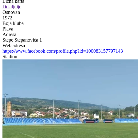
Lična karta
Detaljnije
Osnovan
1972.
Boja kluba
Plava
Adresa
Stepe Stepanovića 1
Web adresa
https://www.facebook.com/profile.php?id=100083157797143
Stadion