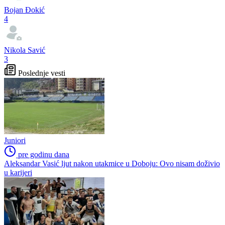
Bojan Đokić
4
Nikola Savić
3
Poslednje vesti
Juniori
pre godinu dana
Aleksandar Vasić ljut nakon utakmice u Doboju: Ovo nisam doživio
u karijeri