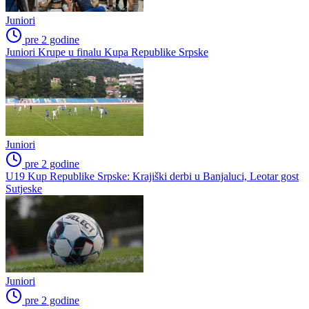
Juniori
pre 2 godine
Juniori Krupe u finalu Kupa Republike Srpske
Juniori
pre 2 godine
U19 Kup Republike Srpske: Krajiški derbi u Banjaluci, Leotar gost
Sutjeske
Juniori
pre 2 godine