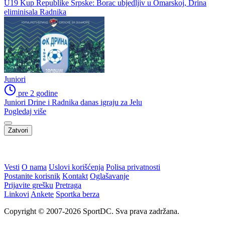
U19 Kup Republike Srpske: Borac ubjedljiv u Omarskoj, Drina
eliminisala Radnika
Juniori
pre 2 godine
Juniori Drine i Radnika danas igraju za Jelu
Pogledaj više
Zatvori
WEB PREPORUKE
Hrvatska U-16 osvojila
Riješena dugogodišnja
svjetsko zlato
misterija o Joseu Mourinhu:
Jedne noći me je nazvao i
plakao