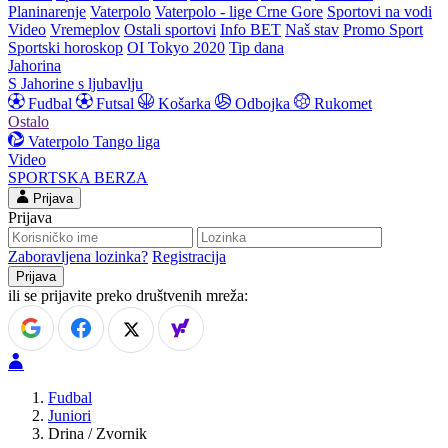
Planinarenje
Vaterpolo
Vaterpolo - lige Crne Gore
Sportovi na vodi
Video
Vremeplov
Ostali sportovi
Info BET
Naš stav
Promo Sport
Sportski horoskop
OI Tokyo 2020
Tip dana
Jahorina
S Jahorine s ljubavlju
Fudbal
Futsal
Košarka
Odbojka
Rukomet
Ostalo
Vaterpolo
Tango liga
Video
SPORTSKA BERZA
Prijava
Prijava
Zaboravljena lozinka?
Registracija
ili se prijavite preko društvenih mreža:
Fudbal
Juniori
Drina / Zvornik