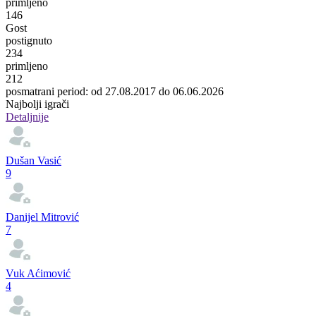
primljeno
146
Gost
postignuto
234
primljeno
212
posmatrani period: od 27.08.2017 do 06.06.2026
Najbolji igrači
Detaljnije
Dušan Vasić
9
Danijel Mitrović
7
Vuk Aćimović
4