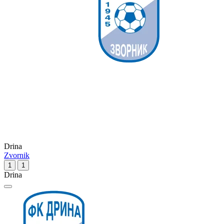
Drina
Zvornik
1
1
Drina