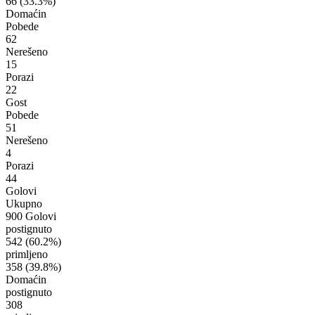
66
(33.3%)
Domaćin
Pobede
62
Nerešeno
15
Porazi
22
Gost
Pobede
51
Nerešeno
4
Porazi
44
Golovi
Ukupno
900 Golovi
postignuto
542
(60.2%)
primljeno
358
(39.8%)
Domaćin
postignuto
308