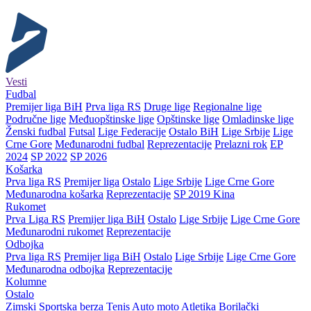
Vesti
Fudbal
Premijer liga BiH
Prva liga RS
Druge lige
Regionalne lige
Područne lige
Međuopštinske lige
Opštinske lige
Omladinske lige
Ženski fudbal
Futsal
Lige Federacije
Ostalo BiH
Lige Srbije
Lige
Crne Gore
Međunarodni fudbal
Reprezentacije
Prelazni rok
EP
2024
SP 2022
SP 2026
Košarka
Prva liga RS
Premijer liga
Ostalo
Lige Srbije
Lige Crne Gore
Međunarodna košarka
Reprezentacije
SP 2019 Kina
Rukomet
Prva Liga RS
Premijer liga BiH
Ostalo
Lige Srbije
Lige Crne Gore
Međunarodni rukomet
Reprezentacije
Odbojka
Prva liga RS
Premijer liga BiH
Ostalo
Lige Srbije
Lige Crne Gore
Međunarodna odbojka
Reprezentacije
Kolumne
Ostalo
Zimski
Sportska berza
Tenis
Auto moto
Atletika
Borilački