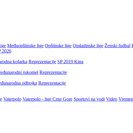
ige
Međuopštinske lige
Opštinske lige
Omladinske lige
Ženski fudbal
P 2026
rodna košarka
Reprezentacije
SP 2019 Kina
eđunarodni rukomet
Reprezentacije
đunarodna odbojka
Reprezentacije
je
Vaterpolo
Vaterpolo - lige Crne Gore
Sportovi na vodi
Video
Vremep