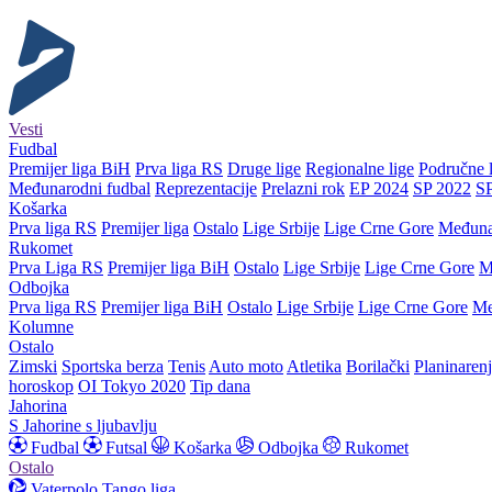
Vesti
Fudbal
Premijer liga BiH
Prva liga RS
Druge lige
Regionalne lige
Područne l
Međunarodni fudbal
Reprezentacije
Prelazni rok
EP 2024
SP 2022
S
Košarka
Prva liga RS
Premijer liga
Ostalo
Lige Srbije
Lige Crne Gore
Međuna
Rukomet
Prva Liga RS
Premijer liga BiH
Ostalo
Lige Srbije
Lige Crne Gore
M
Odbojka
Prva liga RS
Premijer liga BiH
Ostalo
Lige Srbije
Lige Crne Gore
Me
Kolumne
Ostalo
Zimski
Sportska berza
Tenis
Auto moto
Atletika
Borilački
Planinaren
horoskop
OI Tokyo 2020
Tip dana
Jahorina
S Jahorine s ljubavlju
Fudbal
Futsal
Košarka
Odbojka
Rukomet
Ostalo
Vaterpolo
Tango liga