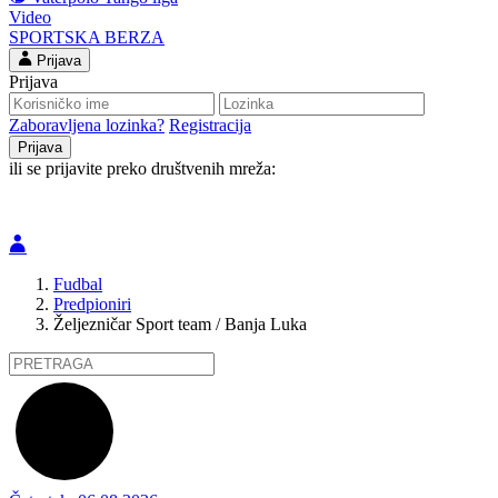
Video
SPORTSKA BERZA
Prijava
Prijava
Zaboravljena lozinka?
Registracija
ili se prijavite preko društvenih mreža:
Fudbal
Predpioniri
Željezničar Sport team / Banja Luka