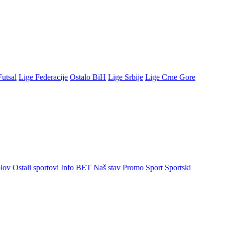
Futsal
Lige Federacije
Ostalo BiH
Lige Srbije
Lige Crne Gore
lov
Ostali sportovi
Info BET
Naš stav
Promo Sport
Sportski